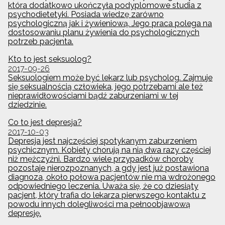
która dodatkowo ukończyła podyplomowe studia z
psychodietetyki. Posiada wiedzę zarówno
psychologiczną jak i żywieniową. Jego praca polega na
dostosowaniu planu żywienia do psychologicznych
potrzeb pacjenta.
Kto to jest seksuolog?
2017-09-26
Seksuologiem może być lekarz lub psycholog. Zajmuje
się seksualnością człowieka, jego potrzebami ale też
nieprawidłowościami bądź zaburzeniami w tej
dziedzinie.
Co to jest depresja?
2017-10-03
Depresja jest najczęściej spotykanym zaburzeniem
psychicznym. Kobiety chorują na nią dwa razy częściej
niż mężczyźni. Bardzo wiele przypadków choroby
pozostaje nierozpoznanych, a gdy jest już postawiona
diagnoza, około połowa pacjentów nie ma wdrożonego
odpowiedniego leczenia. Uważa się, że co dziesiąty
pacjent, który trafia do lekarza pierwszego kontaktu z
powodu innych dolegliwości ma pełnoobjawową
depresję.