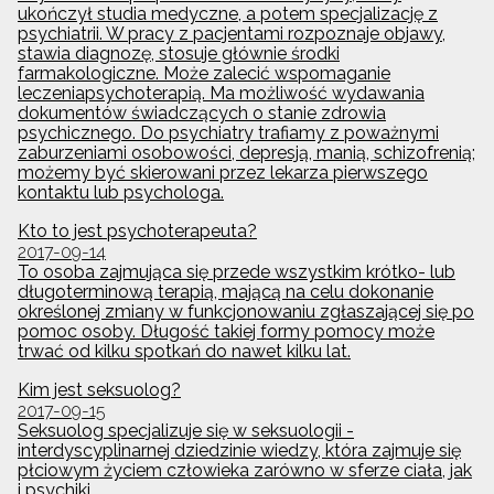
ukończył studia medyczne, a potem specjalizację z
psychiatrii. W pracy z pacjentami rozpoznaje objawy,
stawia diagnozę, stosuje głównie środki
farmakologiczne. Może zalecić wspomaganie
leczeniapsychoterapią. Ma możliwość wydawania
dokumentów świadczących o stanie zdrowia
psychicznego. Do psychiatry trafiamy z poważnymi
zaburzeniami osobowości, depresją, manią, schizofrenią;
możemy być skierowani przez lekarza pierwszego
kontaktu lub psychologa.
Kto to jest psychoterapeuta?
2017-09-14
To osoba zajmująca się przede wszystkim krótko- lub
długoterminową terapią, mającą na celu dokonanie
określonej zmiany w funkcjonowaniu zgłaszającej się po
pomoc osoby. Długość takiej formy pomocy może
trwać od kilku spotkań do nawet kilku lat.
Kim jest seksuolog?
2017-09-15
Seksuolog specjalizuje się w seksuologii -
interdyscyplinarnej dziedzinie wiedzy, która zajmuje się
płciowym życiem człowieka zarówno w sferze ciała, jak
i psychiki.