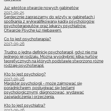
Już wkrótce otwarcie nowych gabinetów
2017-09-25
Serdecznie zapraszamy do wizyty w gabinetach i
spotkania z wykwalifikowaną kadrą psychologów,
psychoterapeutów oraz lekarzy psychiatrów.
Otwarcie Psyche już niebawem.
Co to jest psychoterapia?
2017-09-26
Trudno o jedną definicję psychoterapii, gdyż nie ma
jednego jej rodzaju. Można wyodrębnić kilka nurtów
teoretycznych na których podstawie stworzono różne
rodzaje psychoterapii.
Kto to jest psycholog?
2017-09-26
Magister psychologii - może zajmować się
poradnictwem, posługiwać się testami
psychologicznymi, diagnozować, wydawać
zaświadczenia i orzeczenia.
Kto to jest psychiatra?
2017-09-26