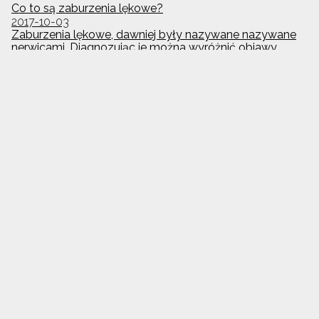
Co to są zaburzenia lękowe?
2017-10-03
Zaburzenia lękowe, dawniej były nazywane nazywane
nerwicami. Diagnozując je można wyróżnić objawy
psychiczne do których należą: obawa o utratę kontroli,
uczucie oszołomienia, poczucie nierealności siebie lub
otoczenia, lęk przed śmiercią; oraz objawy płynące z
ciała: szybkie bicie serca, duszności, uczucie dławienia,
"guli w gardle", nadmierne pocenie się, uczucie ciężkości
w klatce piersiowej, drętwienie, zawroty głowy.
Co to są zaburzenia adaptacyjne?
2017-10-03
Zaburzenia adaptacyjne to rodzaj subiektywnego
dyskomfortu psychicznego i zaburzeń emocjonalnych,
które przeszkadzają w codziennym funkcjonowaniu
społecznym bądź zawodowym. Zaburzenia
adaptacyjne mogą pojawiać się wskutek znaczących
zmian życiowych lub z powodu stresującego
wydarzenia życiowego, które utrudnia nam efektywne
działanie.
Co to jest nerwica natręctw?
2017-10-03
Nerwica natręctw czyli zaburzenia obsesyjno-