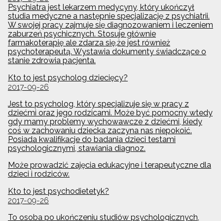
Psychiatra jest lekarzem medycyny, który ukończył
studia medyczne a następnie specjalizację z psychiatrii.
W swojej pracy zajmuje się diagnozowaniem i leczeniem
zaburzeń psychicznych. Stosuje głównie
farmakoterapię ale zdarza się,że jest również
psychoterapeutą. Wystawia dokumenty świadczące o
stanie zdrowia pacjenta.
Kto to jest psycholog dziecięcy?
2017-09-26
Jest to psycholog, który specjalizuje się w pracy z
dziećmi oraz jego rodzicami. Może być pomocny wtedy
gdy mamy problemy wychowawcze z dziećmi, kiedy
coś w zachowaniu dziecka zaczyna nas niepokoić.
Posiada kwalifikacje do badania dzieci testami
psychologicznymi, stawiania diagnoz.
Może prowadzić zajęcia edukacyjne i terapeutyczne dla
dzieci i rodziców.
Kto to jest psychodietetyk?
2017-09-26
To osoba po ukończeniu studiów psychologicznych,