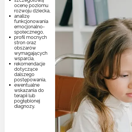
szczegółową
ocenę poziomu
rozwoju dziecka,
analizę
funkcjonowania
emocjonalno-
społecznego,
profil mocnych
stron oraz
obszarów
wymagających
wsparcia,
rekomendacje
dotyczące
dalszego
postępowania,
ewentualne
wskazania do
terapii lub
pogłębionej
diagnozy.