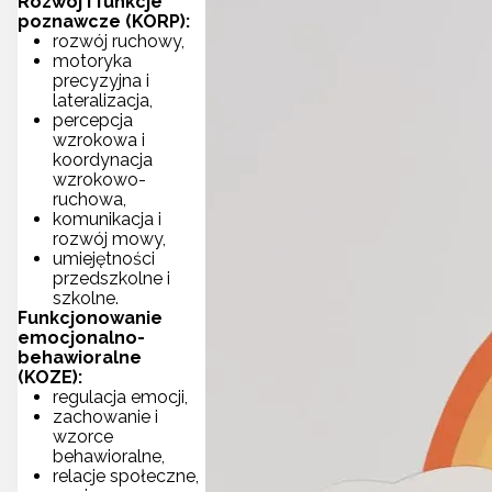
Rozwój i funkcje
poznawcze (KORP):
rozwój ruchowy,
motoryka
precyzyjna i
lateralizacja,
percepcja
wzrokowa i
koordynacja
wzrokowo-
ruchowa,
komunikacja i
rozwój mowy,
umiejętności
przedszkolne i
szkolne.
Funkcjonowanie
emocjonalno-
behawioralne
(KOZE):
regulacja emocji,
zachowanie i
wzorce
behawioralne,
relacje społeczne,