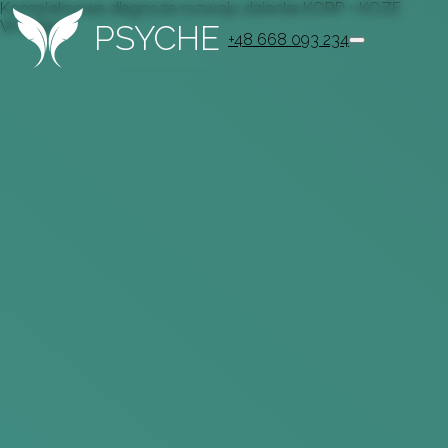
Kompleksowa diagnoza rozwoju dziecka KORP + KOZE
Wrocław
PSYCHE
+48 668 093 234