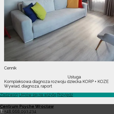
Cennik
Usługa
Kompleksowa diagnoza rozwoju dziecka KORP + KOZE
Wywiad, diagnoza, raport
Zadzwoń
Umów się na wizytę
Przyjedź
Centrum Psyche Wrocław
T:
+48 668 093 234