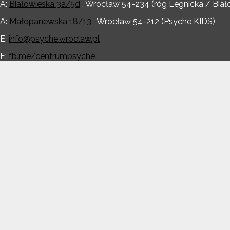
A:
Białowieska 3a/5d
,
Wrocław
54-234
(róg Legnicka / Biał
A:
Małopanewska 18/13
,
Wrocław
54-212
(Psyche KIDS)
E:
info@psyche.wroclaw.pl
F:
fb.me/centrumpsyche