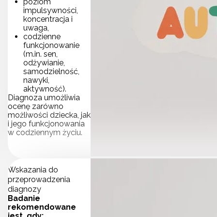
poziom
impulsywności,
koncentracja i
uwaga,
codzienne
funkcjonowanie
(m.in. sen,
odżywianie,
samodzielność,
nawyki,
aktywność).
Diagnoza umożliwia
ocenę zarówno
możliwości dziecka, jak
i jego funkcjonowania
w codziennym życiu.
Wskazania do
przeprowadzenia
diagnozy
Badanie
rekomendowane
jest, gdy: