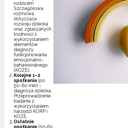
rodzicem
Szczegółowa
rozmowa
dotycząca
rozwoju dziecka
oraz zgłaszanych
trudności z
wykorzystaniem
elementów
diagnozy
funkcjonowania
emocjonalno-
behawioralnego
(KOZE).
Kolejne 1–2
spotkania
(po
50–60 min) –
diagnoza dziecka
Przeprowadzenie
badania z
wykorzystaniem
narzędzi KORP i
KOZE.
Ostatnie
spotkanie
(50-60