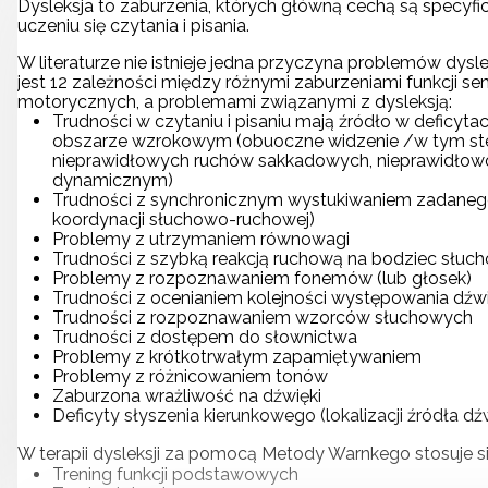
Dysleksja to zaburzenia, których główną cechą są specyfi
uczeniu się czytania i pisania.
W literaturze nie istnieje jedna przyczyna problemów dys
jest 12 zależności między różnymi zaburzeniami funkcji se
motorycznych, a problemami związanymi z dysleksją:
Trudności w czytaniu i pisaniu mają źródło w deficyt
obszarze wzrokowym (obuoczne widzenie /w tym s
nieprawidłowych ruchów sakkadowych, nieprawidłowo
dynamicznym)
Trudności z synchronicznym wystukiwaniem zadaneg
koordynacji słuchowo-ruchowej)
Problemy z utrzymaniem równowagi
Trudności z szybką reakcją ruchową na bodziec słu
Problemy z rozpoznawaniem fonemów (lub głosek)
Trudności z ocenianiem kolejności występowania dź
Trudności z rozpoznawaniem wzorców słuchowych
Trudności z dostępem do słownictwa
Problemy z krótkotrwałym zapamiętywaniem
Problemy z różnicowaniem tonów
Zaburzona wrażliwość na dźwięki
Deficyty słyszenia kierunkowego (lokalizacji źródła dź
W terapii dysleksji za pomocą Metody Warnkego stosuje się
Trening funkcji podstawowych