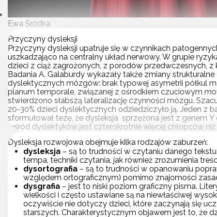
Ewa Śródka
Przyczyny dysleksji
Przyczyny dysleksji upatruje się w czynnikach patogennyc
uszkadzająco na centralny układ nerwowy. W grupie ryzyk
dzieci z ciąż zagrożonych, z porodów przedwczesnych, z 
Badania A. Galaburdy wykazały także zmiany strukturalne
dyslektycznych mózgów: brak typowej asymetrii półkul 
planum temporale, związanej z ośrodkiem czuciowym mow
stwierdzono słabszą lateralizację czynności mózgu. Szacuj
20-30% dzieci dyslektycznych odziedziczyło ją. Jeden z 
sformułował tezę, że dysleksja sprzężona jest z genem Y
wśród dyslektyków jest czterokrotnie więcej chłopców ni
Dysleksja rozwojowa obejmuje kilka rodzajów zaburzeń:
dysleksja
– są to trudności w czytaniu danego teks
tempa, techniki czytania, jak również zrozumienia treśc
dysortografia
– są to trudności w opanowaniu popra
względem ortograficznym) pomimo znajomości zasad o
dysgrafia
– jest to niski poziom graficzny pisma. Liter
wielkości i często ustawiane są na niewłaściwej wysok
oczywiście nie dotyczy dzieci, które zaczynają się ucz
starszych. Charakterystycznym objawem jest to, że dz