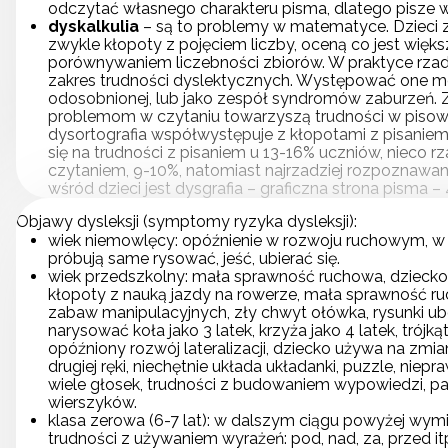
odczytać własnego charakteru pisma, dlatego pisze wie
dyskalkulia
– są to problemy w matematyce. Dzieci z
zwykle kłopoty z pojęciem liczby, oceną co jest więks
porównywaniem liczebności zbiorów. W praktyce rzad
zakres trudności dyslektycznych. Występować one m
odosobnionej, lub jako zespół syndromów zaburzeń. Z
problemom w czytaniu towarzyszą trudności w pisown
dysortografia współwystępuje z kłopotami z pisaniem
się na trudności z pisaniem u 13-16% uczniów, nieco 
czytaniem, 9-10%, natomiast najrzadziej rozpoznaw
wśród dzieci jest dysgrafia – graficzna strona pisma –
Objawy dysleksji (symptomy ryzyka dysleksji):
wiek niemowlęcy: opóźnienie w rozwoju ruchowym, w
próbują same rysować, jeść, ubierać się.
wiek przedszkolny: mała sprawność ruchowa, dziecko
kłopoty z nauką jazdy na rowerze, mała sprawność ru
zabaw manipulacyjnych, zły chwyt ołówka, rysunki ubo
narysować koła jako 3 latek, krzyża jako 4 latek, trójkąt
opóźniony rozwój lateralizacji, dziecko używa na zmian
drugiej ręki, niechętnie układa układanki, puzzle, ni
wiele głosek, trudności z budowaniem wypowiedzi, p
wierszyków.
klasa zerowa (6-7 lat): w dalszym ciągu powyżej wymie
trudności z używaniem wyrażeń: pod, nad, za, przed it