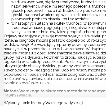
wadliwa wymowa, błędy gramatyczne, trudności z z
nazw, sekwencji, więcej niż jednego polecenia, trudno
głosek podobnych (np. b i p), trudności z podziałem w
głoski, trudności w orientacji w czasie, trudności w nau
pierwszych próbach pisania liter i szlaczków.
w następnych latach na skutek trudności w sprawnym c
trudności w nauce pogłębiają się i negatywnie rzutują
wszystkich przedmiotów, także geografii, chemii, geometri
Objawy sugerujące dysleksję można wykryć już w wieku p
rzetelną diagnozę można postawić dopiero po 10 roku życi
podstawowej). Pierwsze jej symptomy powinny zostać w
nauczycieli w przedszkolu lub w tzw. zerówce. W drugim 
zerowej można już dość jednoznacznie zakwalifikować dz
grupy ryzyka dysleksji. Powinien to zrobić nauczyciel tera
logopeda w szkole (przedszkolu). Po dziesiątym roku życia,
utrzymują się objawy dysleksji, powinny zostać skierowan
Psychologiczno-Pedagogicznej. Dopiero wtedy można p
odpowiednich badań jednoznacznie zdiagnozować dysleks
może być wystawiona opinia o dostosowaniu warunków 
szkole do dysfunkcji ucznia.
Metoda Warnkego to skuteczna metoda terapeutyc
całym świecie.
Wykorzystanie Metody Warnkego w dysleksji