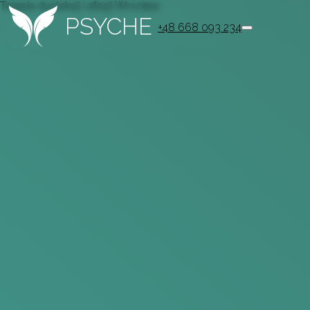
Terapia dysleksji i afazji Wrocław
PSYCHE
+48 668 093 234