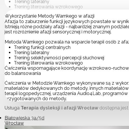
Trening lateralny
Trening literowania wzrokowego
Wykorzystanie Metody Warnkego w afazji
Afazja to zaburzenie funkcji językowych powstałe w wyn
Istnieją różne podziały afazji - najbardziej znanym podziałe
jest rozróżnienie afazji sensorycznej i motorycznej.
Metoda Warnkego pozwala na wsparcie terapii osób z afaz
Trening funkcji centralnych
Trening lateralny
Trening selektywności percepcji słuchowej
Trening literowania wzrokowego
Ćwiczenia wspomagające koordynację wzrokowo-ruchow
do balansowania
Ćwiczenia w Metodzie Warnkego wykonywane są z wykor
materiałów dedykowanych do metody, innych materiałó
terapii logopedycznej, urządzenia Audio4Lab, programó
przygotowanych do metody.
Usługa
Terapia dysleksji i afazji Wrocław
dostępna jest
Białowieska 3a/5d
Wrocław