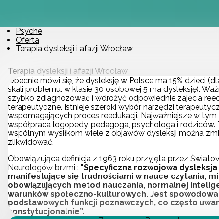
Psyche
Oferta
Terapia dysleksji i afazji Wrocław
Terapia dysleksji i afazji Wrocław
Obecnie mówi się, że dysleksję w Polsce ma 15% dzieci (d
skali problemu: w klasie 30 osobowej 5 ma dysleksję). Ważn
szybko zdiagnozować i wdrożyć odpowiednie zajęcia reed
terapeutyczne. Istnieje szeroki wybór narzędzi terapeuty
wspomagających proces reedukacji. Najważniejsze w tym p
współpraca logopedy, pedagoga, psychologa i rodziców. Ty
wspólnym wysiłkom wiele z objawów dysleksji można zm
zlikwidować.
Obowiązująca definicja z 1963 roku przyjęta przez Świato
Neurologów brzmi :
"Specyficzna rozwojowa dysleksja
manifestujące się trudnościami w nauce czytania, 
obowiązujących metod nauczania, normalnej inteligen
warunków społeczno-kulturowych. Jest spowodowa
podstawowych funkcji poznawczych, co często uwa
konstytucjonalnie”.