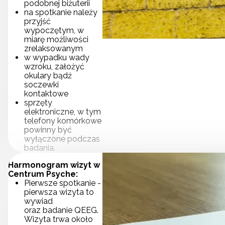
podobnej biżuterii
na spotkanie należy
przyjść
wypoczętym, w
miarę możliwości
zrelaksowanym
w wypadku wady
wzroku, założyć
okulary bądź
soczewki
kontaktowe
sprzęty
elektroniczne, w tym
telefony komórkowe
powinny być
wyłączone podczas
badania.
Harmonogram wizyt w
Centrum Psyche:
Pierwsze spotkanie -
pierwsza wizyta to
wywiad
oraz badanie QEEG.
Wizyta trwa około