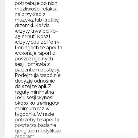
potrzebuje po nich
możliwości relaksu
na przykład z
muzyką, lub krótkiej
drzemki. Każda
wizyty trwa od 30-
45 minut. Koszt
wizyty 100 zł. Po 15
treningach terapeuta
wykonuje raport z
poszczególnych
sesji i omawia z
pacjentem postępy.
Podejmują wspólnie
decyzję odnośnie
dalszej terapii. Z
reguły minimalna
ilość sesji wynosi
około 30 treningów
minimum raz w
tygodniu. W razie
potrzeby terapeuta
powtarza badanie
qeeg lub modyfikuje
program