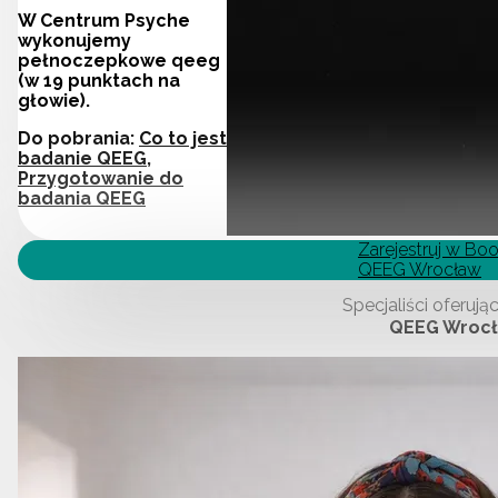
W Centrum Psyche
wykonujemy
pełnoczepkowe qeeg
(w 19 punktach na
głowie).
Do pobrania:
Co to jest
badanie QEEG
,
Przygotowanie do
badania QEEG
Zarejestruj w Bo
QEEG Wrocław
Specjaliści oferują
QEEG Wroc