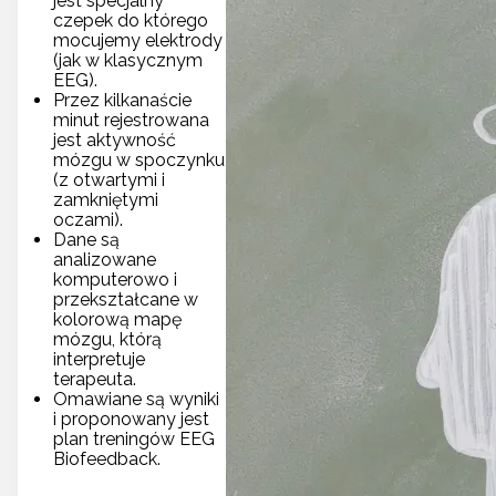
jest specjalny
czepek do którego
mocujemy elektrody
(jak w klasycznym
EEG).
Przez kilkanaście
minut rejestrowana
jest aktywność
mózgu w spoczynku
(z otwartymi i
zamkniętymi
oczami).
Dane są
analizowane
komputerowo i
przekształcane w
kolorową mapę
mózgu, którą
interpretuje
terapeuta.
Omawiane są wyniki
i proponowany jest
plan treningów EEG
Biofeedback.