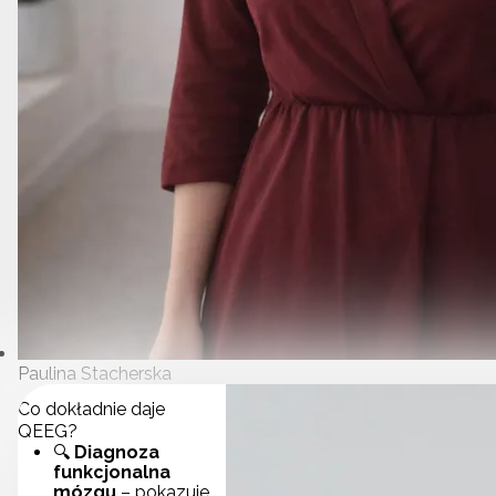
Paulina Stacherska
Co dokładnie daje
QEEG?
🔍
Diagnoza
funkcjonalna
mózgu
– pokazuje,