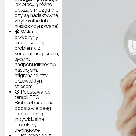
jak pracują różne
obszary mózgu (np.
czy są nadaktywne,
zbyt wolne lub
nieskoordynowane)
🧠 Wskazuje
przyczyny
trudności – np.
problemy z
koncentracją, snem,
lękami,
nadpobudliwością,
nastrojem,
migrenami czy
przewlekłym
stresem.
🎯 Podstawa do
terapii EEG
Biofeedback – na
podstawie qeeg
dobierane są
indywidualne
protokoły
treningowe.
📊 Porównanie z