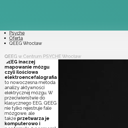
Psyche
Oferta
QEEG Wrocław
QEEG w Centrum PSYCHE Wrocław
QEEG inaczej
mapowanie mózgu
czyli ilościowa
elektroencefalografia
to nowoczesna metoda
analizy aktywności
elektrycznej mózgu. W
przeciwieństwie do
klasycznego EEG, QEEG
nie tylko rejestruje fale
mózgowe, ale
także
przetwarza je
komputerowo i