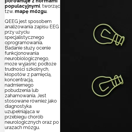
porównuje z normami
populacyjnymi
, tworząc
tzw.
mapę mózgu
.
QEEG jest sposobem
analizowania zapisu EEG
przy użyciu
specjalistycznego
oprogramowania.
Badanie służy ocenie
funkcjonowania
neurobiologicznego,
może wyjaśnić podłoże
trudności szkolnych,
kłopotów z pamięcią,
koncentracją,
nadmiernego
pobudzenia lub
zahamowania. Jest
stosowane również jako
diagnostyka
uzupełniająca w
przebiegu chorób
neurologicznych oraz po
urazach mózgu.