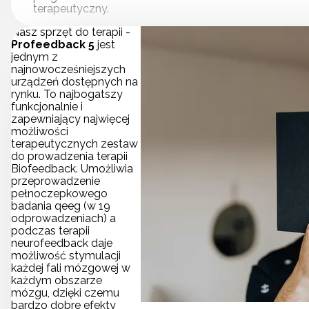
terapeutyczny.
Nasz sprzęt do terapii -
Profeedback 5
jest
jednym z
najnowocześniejszych
urządzeń dostępnych na
rynku. To najbogatszy
funkcjonalnie i
zapewniający najwięcej
możliwości
terapeutycznych zestaw
do prowadzenia terapii
Biofeedback. Umożliwia
przeprowadzenie
pełnoczepkowego
badania qeeg (w 19
odprowadzeniach) a
podczas terapii
neurofeedback daje
możliwość stymulacji
każdej fali mózgowej w
każdym obszarze
mózgu, dzięki czemu
bardzo dobre efekty