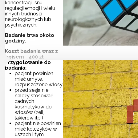
koncentracji, snu,
regulacji emocji i wielu
innych trudności
neurologicznych lub
psychicznych.
Badanie trwa około
godziny.
Koszt badania wraz z
opisem - 400 zł
Przygotowanie do
badania:
pacjent powinien
mieć umyte,
rozpuszczone włosy
przed sesją nie
należy stosować
żadnych
kosmetyków do
włosów (żeli,
lakierów itp.)
pacjent nie powinien
mieć kolczyków w
uszach i tym