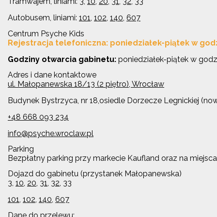
Tramwajem, liniami:
3
,
10
,
20
,
31
,
32
,
33
Autobusem, liniami:
101
,
102
,
140
,
607
Centrum Psyche Kids
Rejestracja telefoniczna: poniedziałek-piątek w go
Godziny otwarcia gabinetu:
poniedziałek-piątek w god
Adres i dane kontaktowe
ul. Małopanewska 18/13 (2 piętro), Wrocław
Budynek Bystrzyca, nr 18,osiedle Dorzecze Legnickiej (no
+48 668 093 234
info@psyche.wroclaw.pl
Parking
Bezpłatny parking przy markecie Kaufland oraz na miejsc
Dojazd do gabinetu (przystanek Małopanewska)
3
,
10
,
20
,
31
,
32
,
33
101
,
102
,
140
,
607
Dane do przelewu: