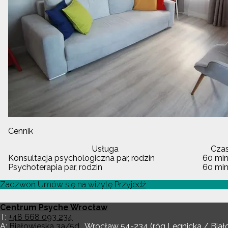
Cennik
Usługa
Czas
Konsultacja psychologiczna par, rodzin
60 min
Psychoterapia par, rodzin
60 min
Zadzwoń
Umów się na wizytę
Przyjedź
Centrum Psyche Wrocław
T:
+48 668 093 234
A:
Białowieska 3a/5d
,
Wrocław
54-234
(róg Legnicka / Biał