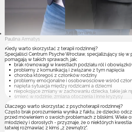
Jurij Romaniuk
Paulina Armatys
Kiedy warto skorzystać z terapii rodzinnej?
Specjaliści Centrum Psyche Wrocław, specjalizujący się w p
pomagają w takich sprawach, jak:
brak równowagi w kwestiach podziału ról i obowiąz
problemy z komunikacją i związane z tym napięcia
choroba któregoś z członków rodziny
problemy emocjonalne i osobowościowe wśród czło
napięta sytuacja między rodzicami a dziećmi
niepokojące zmiany w zachowaniu dziecka, takie jak np
śmierć w rodzinie, zmiana otoczenia i inne kryzysy
Dlaczego warto skorzystać z psychoterapii rodzinnej?
Często brak porozumienia wynika z faktu, że dziecko odc
przed mówieniem o swoich problemach z bliskimi. Wiele os
młodzieży i dorosłych - przyznaje, że o niektórych kwestia
łatwiej rozmawiać z kimś „z zewnątrz".