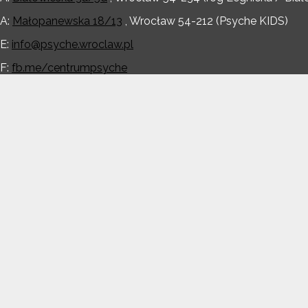
A:
Małopanewska 18/13
,
Wrocław
54-212
(Psyche KIDS)
E:
info@psyche.wroclaw.pl
F:
fb.me/centrumpsyche