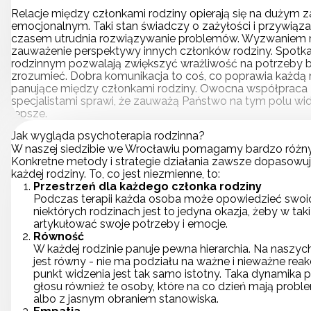
Relacje między członkami rodziny opierają się na dużym
emocjonalnym. Taki stan świadczy o zażyłości i przywiązan
czasem utrudnia rozwiązywanie problemów. Wyzwaniem m
zauważenie perspektywy innych członków rodziny. Spotka
rodzinnym pozwalają zwiększyć wrażliwość na potrzeby blis
zrozumieć. Dobra komunikacja to coś, co poprawia każdą re
panujące między członkami rodziny. Owocna współpraca
specjalistami sprawi, że zauważą Państwo na tym polu w
lepsze.
Jak wygląda psychoterapia rodzinna?
W naszej siedzibie we Wrocławiu pomagamy bardzo różn
Konkretne metody i strategie działania zawsze dopasowu
każdej rodziny. To, co jest niezmienne, to:
Przestrzeń dla każdego członka rodziny
Podczas terapii każda osoba może opowiedzieć swoi
niektórych rodzinach jest to jedyna okazja, żeby w ta
artykułować swoje potrzeby i emocje.
Równość
W każdej rodzinie panuje pewna hierarchia. Na naszyc
jest równy - nie ma podziału na ważne i nieważne rea
punkt widzenia jest tak samo istotny. Taka dynamika
głosu również te osoby, które na co dzień mają probl
albo z jasnym obraniem stanowiska.