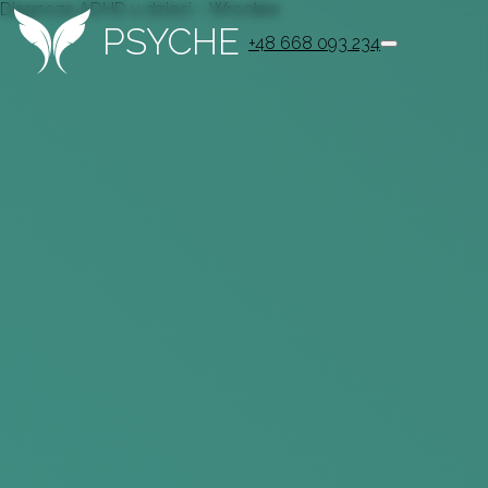
Diagnoza ADHD u dzieci – Wrocław
PSYCHE
+48 668 093 234