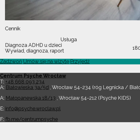
Cennik
Usługa
Diagnoza ADHD u dzieci
18
Wywiad, diagnoza, raport
Zadzwoń
Umów się na wizytę
Przyjedź
Centrum Psyche Wrocław
T:
+48 668 093 234
A:
Białowieska 3a/5d
,
Wrocław
54-234
(róg Legnicka / Biał
A:
Małopanewska 18/13
,
Wrocław
54-212
(Psyche KIDS)
E:
info@psyche.wroclaw.pl
F:
fb.me/centrumpsyche