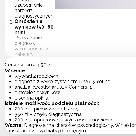
uzupełnienie
narzędzi
diagnostycznych.
Omówienie
wyników (50–60
min)
Przekazanie
diagnozy,
wniosków oraz
zaleceń.
Cena badania: 950 zł
W cenie:
wywiad z rodzicem,
diagnoza z wykorzystaniem DIVA-5 Young,
analiza kwestionariuszy Conners 3,
omówienie wyników,
pisemna opinia.
Istnieje możliwość podziału płatności:
200 zł – pierwsze spotkanie,
550 zł – część diagnostyczna,
200 zł – opracowanie wyników i omówienie.
Ważne:
Diagnoza ma charakter psychologiczny. W niektó
konsultacja z psychiatrą dziecięcym.