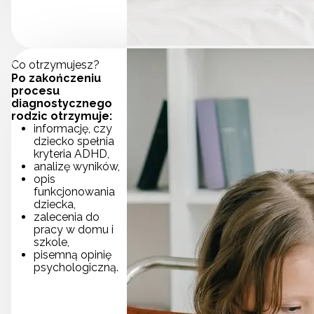
Co otrzymujesz?
Po zakończeniu
procesu
diagnostycznego
rodzic otrzymuje:
informację, czy
dziecko spełnia
kryteria ADHD,
analizę wyników,
opis
funkcjonowania
dziecka,
zalecenia do
pracy w domu i
szkole,
pisemną opinię
psychologiczną.