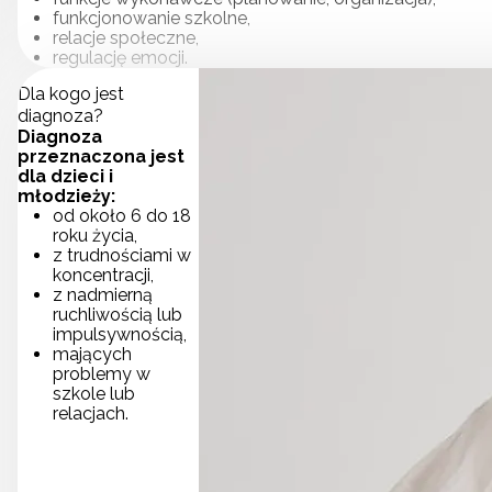
funkcjonowanie szkolne,
relacje społeczne,
regulację emocji.
Dla kogo jest
diagnoza?
Diagnoza
przeznaczona jest
dla dzieci i
młodzieży:
od około 6 do 18
roku życia,
z trudnościami w
koncentracji,
z nadmierną
ruchliwością lub
impulsywnością,
mających
problemy w
szkole lub
relacjach.