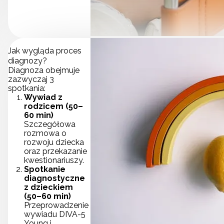
Jak wygląda proces
diagnozy?
Diagnoza obejmuje
zazwyczaj 3
spotkania:
Wywiad z
rodzicem (50–
60 min)
Szczegółowa
rozmowa o
rozwoju dziecka
oraz przekazanie
kwestionariuszy.
Spotkanie
diagnostyczne
z dzieckiem
(50–60 min)
Przeprowadzenie
wywiadu DIVA-5
Young i