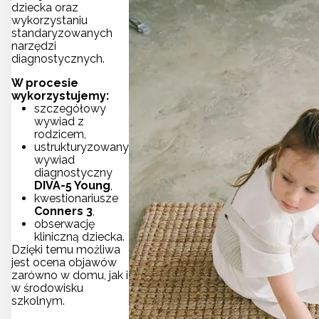
dziecka oraz
wykorzystaniu
standaryzowanych
narzędzi
diagnostycznych.
W procesie
wykorzystujemy:
szczegółowy
wywiad z
rodzicem,
ustrukturyzowany
wywiad
diagnostyczny
DIVA-5 Young
,
kwestionariusze
Conners 3
,
obserwację
kliniczną dziecka.
Dzięki temu możliwa
jest ocena objawów
zarówno w domu, jak i
w środowisku
szkolnym.