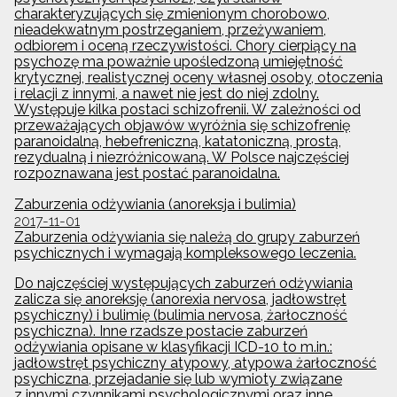
charakteryzujących się zmienionym chorobowo,
nieadekwatnym postrzeganiem, przeżywaniem,
odbiorem i oceną rzeczywistości. Chory cierpiący na
psychozę ma poważnie upośledzoną umiejętność
krytycznej, realistycznej oceny własnej osoby, otoczenia
i relacji z innymi, a nawet nie jest do niej zdolny.
Występuje kilka postaci schizofrenii. W zależności od
przeważających objawów wyróżnia się schizofrenię
paranoidalną, hebefreniczną, katatoniczną, prostą,
rezydualną i niezróżnicowaną. W Polsce najczęściej
rozpoznawana jest postać paranoidalna.
Zaburzenia odżywiania (anoreksja i bulimia)
2017-11-01
Zaburzenia odżywiania się należą do grupy zaburzeń
psychicznych i wymagają kompleksowego leczenia.
Do najczęściej występujących zaburzeń odżywiania
zalicza się anoreksję (anorexia nervosa, jadłowstręt
psychiczny) i bulimię (bulimia nervosa, żarłoczność
psychiczna). Inne rzadsze postacie zaburzeń
odżywiania opisane w klasyfikacji ICD-10 to m.in.:
jadłowstręt psychiczny atypowy, atypowa żarłoczność
psychiczna, przejadanie się lub wymioty związane
z innymi czynnikami psychologicznymi oraz inne