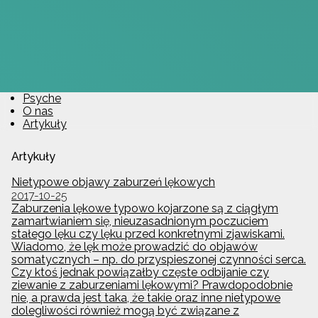
Psyche
O nas
Artykuły
Artykuły
Nietypowe objawy zaburzeń lękowych
2017-10-25
Zaburzenia lękowe typowo kojarzone są z ciągłym
zamartwianiem się, nieuzasadnionym poczuciem
stałego lęku czy lęku przed konkretnymi zjawiskami.
Wiadomo, że lęk może prowadzić do objawów
somatycznych – np. do przyspieszonej czynności serca.
Czy ktoś jednak powiązałby częste odbijanie czy
ziewanie z zaburzeniami lękowymi? Prawdopodobnie
nie, a prawda jest taka, że takie oraz inne nietypowe
dolegliwości również mogą być związane z