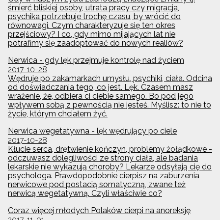
śmierć bliskiej osoby, utrata pracy czy migracja,
psychika potrzebuje trochę czasu, by wrócić do
równowagi. Czym charakteryzuje się ten okres
przejściowy? I co, gdy mimo mijających lat nie
potrafimy się zaadoptować do nowych realiów?
Nerwica - gdy lęk przejmuje kontrolę nad życiem
2017-10-28
Wędruje po zakamarkach umysłu, psychiki, ciała. Odcina
od doświadczania tego, co jest. Lęk. Czasem masz
wrażenie, że, odbiera ci ciebie samego. Bo pod jego
wpływem sobą z pewnością nie jesteś. Myślisz: to nie to
życie, którym chciałem żyć.
Nerwica wegetatywna - lęk wędrujący po ciele
2017-10-28
Kłucie serca, drętwienie kończyn, problemy żołądkowe -
odczuwasz dolegliwości ze strony ciała, ale badania
lekarskie nie wykazują choroby? Lekarze odsyłają cię do
psychologa. Prawdopodobnie cierpisz na zaburzenia
nerwicowe pod postacią somatyczną, zwane też
nerwicą wegetatywną. Czyli właściwie co?
Coraz więcej młodych Polaków cierpi na anoreksję
2017-11-01