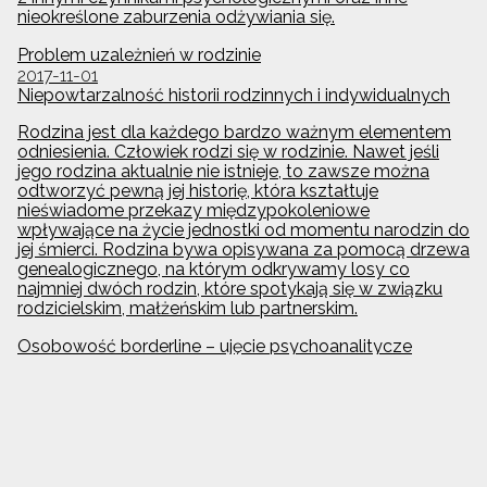
nieokreślone zaburzenia odżywiania się.
Problem uzależnień w rodzinie
2017-11-01
Niepowtarzalność historii rodzinnych i indywidualnych
Rodzina jest dla każdego bardzo ważnym elementem
odniesienia. Człowiek rodzi się w rodzinie. Nawet jeśli
jego rodzina aktualnie nie istnieje, to zawsze można
odtworzyć pewną jej historię, która kształtuje
nieświadome przekazy międzypokoleniowe
wpływające na życie jednostki od momentu narodzin do
jej śmierci. Rodzina bywa opisywana za pomocą drzewa
genealogicznego, na którym odkrywamy losy co
najmniej dwóch rodzin, które spotykają się w związku
rodzicielskim, małżeńskim lub partnerskim.
Osobowość borderline – ujęcie psychoanalitycze
2017-11-01
Autor artykułu od wielu lat pomaga pacjentom
z zaburzeniami osobowości, zwłaszcza tym, u których
stwierdzono osobowość borderline. Prezentuje aktualną
wiedzę z tego obszaru, popartą bogatym
doświadczeniem klinicznym.