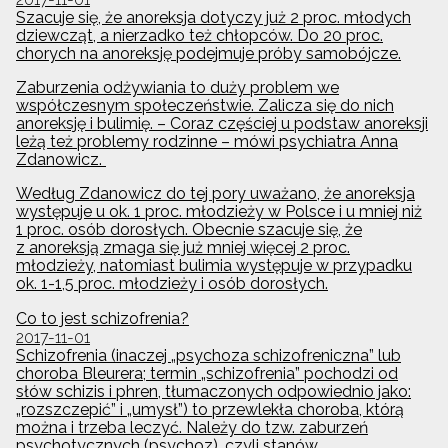
Szacuje się, że anoreksja dotyczy już 2 proc. młodych
dziewcząt, a nierzadko też chłopców. Do 20 proc.
chorych na anoreksję podejmuje próby samobójcze.
Zaburzenia odżywiania to duży problem we
współczesnym społeczeństwie. Zalicza się do nich
anoreksję i bulimię. – Coraz częściej u podstaw anoreksji
leżą też problemy rodzinne – mówi psychiatra Anna
Zdanowicz.
Według Zdanowicz do tej pory uważano, że anoreksja
występuje u ok. 1 proc. młodzieży w Polsce i u mniej niż
1 proc. osób dorosłych. Obecnie szacuje się, że
z anoreksją zmaga się już mniej więcej 2 proc.
młodzieży, natomiast bulimia występuje w przypadku
ok. 1-1,5 proc. młodzieży i osób dorosłych.
Co to jest schizofrenia?
2017-11-01
Schizofrenia (inaczej „psychoza schizofreniczna” lub
choroba Bleurera; termin „schizofrenia” pochodzi od
słów schizis i phren, tłumaczonych odpowiednio jako:
„rozszczepić” i „umysł”) to przewlekła choroba, którą
można i trzeba leczyć. Należy do tzw. zaburzeń
psychotycznych (psychoz), czyli stanów