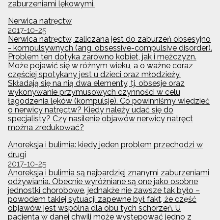
zaburzeniami lękowymi.
Nerwica natręctw
2017-10-25
Nerwica natręctw, zaliczana jest do zaburzeń obsesyjno
- kompulsywnych (ang. obsessive-compulsive disorder).
Problem ten dotyka zarówno kobiet, jak i mężczyzn.
Może pojawić się w różnym wieku, a o ważne coraz
częściej spotykany jest u dzieci oraz młodzieży.
Składają się na nią dwa elementy, tj. obsesje oraz
wykonywanie przymusowych czynności w celu
łagodzenia lęków (kompulsje). Co powinniśmy wiedzieć
o nerwicy natręctw? Kiedy należy udać się do
specjalisty? Czy nasilenie objawów nerwicy natręct
można zredukować?
Anoreksja i bulimia: kiedy jeden problem przechodzi w
drugi
2017-10-25
Anoreksja i bulimia są najbardziej znanymi zaburzeniami
odżywiania. Obecnie wyróżniane są one jako osobne
jednostki chorobowe, jednakże nie zawsze tak było –
powodem takiej sytuacji zapewne był fakt, że część
objawów jest wspólna dla obu tych schorzeń. U
pacjenta w danej chwili może występować jedno z