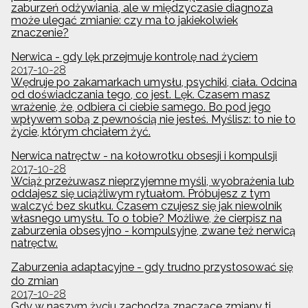
zaburzeń odżywiania, ale w międzyczasie diagnoza
może ulegać zmianie: czy ma to jakiekolwiek
znaczenie?
Nerwica - gdy lęk przejmuje kontrolę nad życiem
2017-10-28
Wędruje po zakamarkach umysłu, psychiki, ciała. Odcina
od doświadczania tego, co jest. Lęk. Czasem masz
wrażenie, że, odbiera ci ciebie samego. Bo pod jego
wpływem sobą z pewnością nie jesteś. Myślisz: to nie to
życie, którym chciałem żyć.
Nerwica natręctw - na kołowrotku obsesji i kompulsji
2017-10-28
Wciąż przeżuwasz nieprzyjemne myśli, wyobrażenia lub
oddajesz się uciążliwym rytuałom. Próbujesz z tym
walczyć bez skutku. Czasem czujesz się jak niewolnik
własnego umysłu. To o tobie? Możliwe, że cierpisz na
zaburzenia obsesyjno - kompulsyjne, zwane też nerwicą
natręctw.
Zaburzenia adaptacyjne - gdy trudno przystosować się
do zmian
2017-10-28
Gdy w naszym życiu zachodzą znaczące zmiany tj.