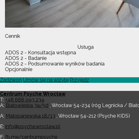
Cennik
Usługa
ADOS 2 - Konsultacja wstępna
ADOS 2 - Badanie
ADOS 2 - Podsumowanie wyników badania
Opcjonalnie
Zadzwoń
Umów się na wizytę
Przyjedź
Centrum Psyche Wrocław
T:
+48 668 093 234
A:
Białowieska 3a/5d
,
Wrocław
54-234
(róg Legnicka / Biał
A:
Małopanewska 18/13
,
Wrocław
54-212
(Psyche KIDS)
E:
info@psyche.wroclaw.pl
F:
fb.me/centrumpsyche