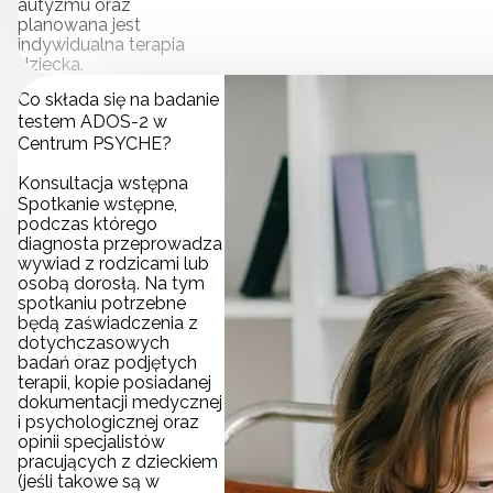
autyzmu oraz
planowana jest
indywidualna terapia
dziecka.
Co składa się na badanie
testem ADOS-2 w
Centrum PSYCHE?
Konsultacja wstępna
Spotkanie wstępne,
podczas którego
diagnosta przeprowadza
wywiad z rodzicami lub
osobą dorosłą. Na tym
spotkaniu potrzebne
będą zaświadczenia z
dotychczasowych
badań oraz podjętych
terapii, kopie posiadanej
dokumentacji medycznej
i psychologicznej oraz
opinii specjalistów
pracujących z dzieckiem
(jeśli takowe są w