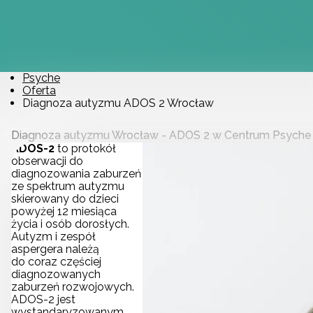
Psyche
Oferta
Diagnoza autyzmu ADOS 2 Wrocław
Diagnoza autyzmu Wrocław - ADOS 2 w Centrum Psyche
ADOS-2
to protokół
obserwacji do
diagnozowania zaburzeń
ze spektrum autyzmu
skierowany do dzieci
powyżej 12 miesiąca
życia i osób dorosłych.
Autyzm i zespół
aspergera należą
do coraz częściej
diagnozowanych
zaburzeń rozwojowych.
ADOS-2 jest
wystandaryzowanym