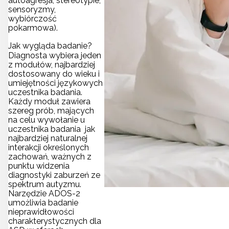
autoagresja, stereotypie,
sensoryzmy,
wybiórczość
pokarmowa).
Jak wygląda badanie?
Diagnosta wybiera jeden
z modułów, najbardziej
dostosowany do wieku i
umiejętności językowych
uczestnika badania.
Każdy moduł zawiera
szereg prób, mających
na celu wywołanie u
uczestnika badania jak
najbardziej naturalnej
interakcji określonych
zachowań, ważnych z
punktu widzenia
diagnostyki zaburzeń ze
spektrum autyzmu.
Narzędzie ADOS-2
umożliwia badanie
nieprawidłowości
charakterystycznych dla