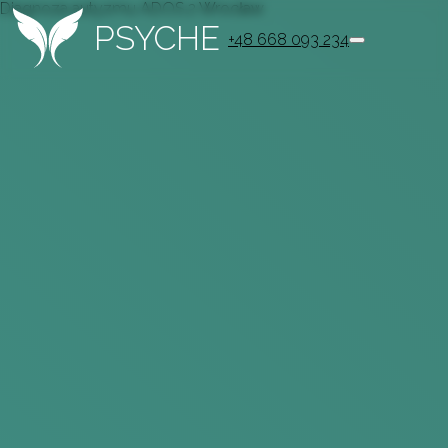
Diagnoza autyzmu ADOS 2 Wrocław
PSYCHE
+48 668 093 234