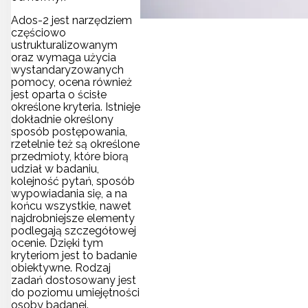
Ados-2 jest narzędziem
częściowo
ustrukturalizowanym
oraz wymaga użycia
wystandaryzowanych
pomocy, ocena również
jest oparta o ścisłe
określone kryteria. Istnieje
dokładnie określony
sposób postępowania,
rzetelnie też są określone
przedmioty, które biorą
udział w badaniu,
kolejność pytań, sposób
wypowiadania się, a na
końcu wszystkie, nawet
najdrobniejsze elementy
podlegają szczegółowej
ocenie. Dzięki tym
kryteriom jest to badanie
obiektywne. Rodzaj
zadań dostosowany jest
do poziomu umiejętności
osoby badanej.