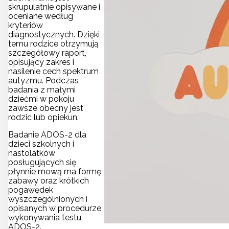
skrupulatnie opisywane i
oceniane według
kryteriów
diagnostycznych. Dzięki
temu rodzice otrzymują
szczegółowy raport,
opisujący zakres i
nasilenie cech spektrum
autyzmu. Podczas
badania z małymi
dziećmi w pokoju
zawsze obecny jest
rodzic lub opiekun.
Badanie ADOS-2 dla
dzieci szkolnych i
nastolatków
posługujących się
płynnie mową ma formę
zabawy oraz krótkich
pogawędek
wyszczególnionych i
opisanych w procedurze
wykonywania testu
ADOS-2.