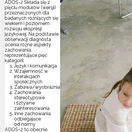
ADOS-2 Składa się z
pięciu modułów (wersji)
przeznaczonych dla
badanych różniących się
wiekiem i poziomem
rozwoju ekspresji
językowej. Na podstawie
obserwacji diagnosta
ocenia różne aspekty
zachowania,
reprezentujące pięć
kategorii:
Język i komunikacja
Wzajemność w
interakcjach
społecznych
Zabawa/wyobraźnia
Zachowania
stereotypowe
i sztywne
zainteresowania
Inne zachowania
odbiegające
od normy
ADOS-2 to obecnie