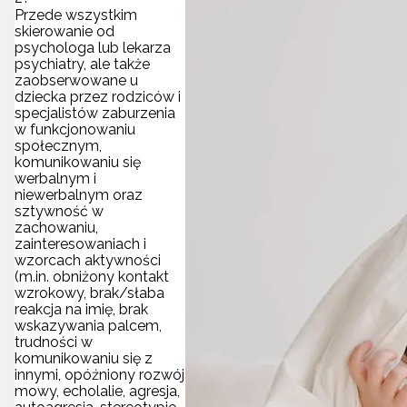
Przede wszystkim
skierowanie od
psychologa lub lekarza
psychiatry, ale także
zaobserwowane u
dziecka przez rodziców i
specjalistów zaburzenia
w funkcjonowaniu
społecznym,
komunikowaniu się
werbalnym i
niewerbalnym oraz
sztywność w
zachowaniu,
zainteresowaniach i
wzorcach aktywności
(m.in. obniżony kontakt
wzrokowy, brak/słaba
reakcja na imię, brak
wskazywania palcem,
trudności w
komunikowaniu się z
innymi, opóźniony rozwój
mowy, echolalie, agresja,