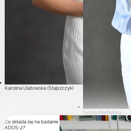
Karolina Ulatowska (Stajszczyk)
Sylwia Machelska
Co składa się na badanie
ADOS-2?