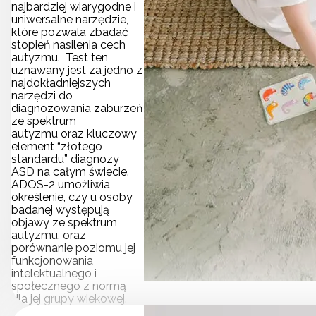
najbardziej wiarygodne i
uniwersalne narzędzie,
które pozwala zbadać
stopień nasilenia cech
autyzmu. Test ten
uznawany jest za jedno z
najdokładniejszych
narzędzi do
diagnozowania zaburzeń
ze spektrum
autyzmu oraz kluczowy
element “złotego
standardu” diagnozy
ASD na całym świecie.
ADOS-2 umożliwia
określenie, czy u osoby
badanej występują
objawy ze spektrum
autyzmu, oraz
porównanie poziomu jej
funkcjonowania
intelektualnego i
społecznego z normą
dla jej grupy wiekowej.