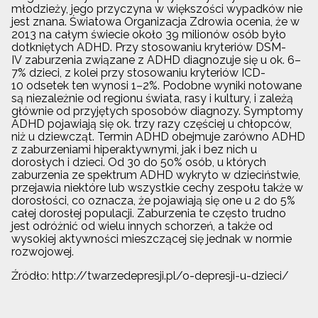
młodzieży, jego przyczyna w większości wypadków nie
jest znana. Światowa Organizacja Zdrowia ocenia, że w
2013 na całym świecie około 39 milionów osób było
dotkniętych ADHD. Przy stosowaniu kryteriów DSM-
IV zaburzenia związane z ADHD diagnozuje się u ok. 6–
7% dzieci, z kolei przy stosowaniu kryteriów ICD-
10 odsetek ten wynosi 1–2%. Podobne wyniki notowane
są niezależnie od regionu świata, rasy i kultury, i zależą
głównie od przyjętych sposobów diagnozy. Symptomy
ADHD pojawiają się ok. trzy razy częściej u chłopców,
niż u dziewcząt. Termin ADHD obejmuje zarówno ADHD
z zaburzeniami hiperaktywnymi, jak i bez nich u
dorosłych i dzieci. Od 30 do 50% osób, u których
zaburzenia ze spektrum ADHD wykryto w dzieciństwie,
przejawia niektóre lub wszystkie cechy zespołu także w
dorosłości, co oznacza, że pojawiają się one u 2 do 5%
całej dorosłej populacji. Zaburzenia te często trudno
jest odróżnić od wielu innych schorzeń, a także od
wysokiej aktywności mieszczącej się jednak w normie
rozwojowej.
Źródło: http://twarzedepresji.pl/o-depresji-u-dzieci/