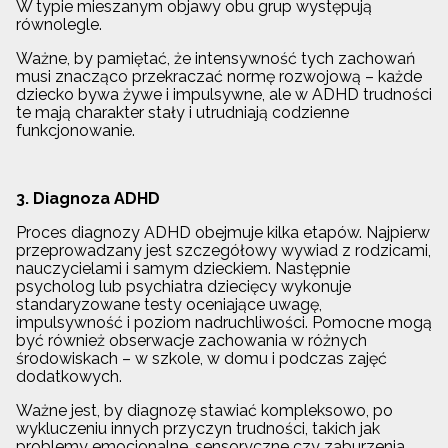
W typie mieszanym objawy obu grup występują
równolegle.
Ważne, by pamiętać, że intensywność tych zachowań
musi znacząco przekraczać normę rozwojową – każde
dziecko bywa żywe i impulsywne, ale w ADHD trudności
te mają charakter stały i utrudniają codzienne
funkcjonowanie.
3. Diagnoza ADHD
Proces diagnozy ADHD obejmuje kilka etapów. Najpierw
przeprowadzany jest szczegółowy wywiad z rodzicami,
nauczycielami i samym dzieckiem. Następnie
psycholog lub psychiatra dziecięcy wykonuje
standaryzowane testy oceniające uwagę,
impulsywność i poziom nadruchliwości. Pomocne mogą
być również obserwacje zachowania w różnych
środowiskach – w szkole, w domu i podczas zajęć
dodatkowych.
Ważne jest, by diagnozę stawiać kompleksowo, po
wykluczeniu innych przyczyn trudności, takich jak
problemy emocjonalne, sensoryczne czy zaburzenia