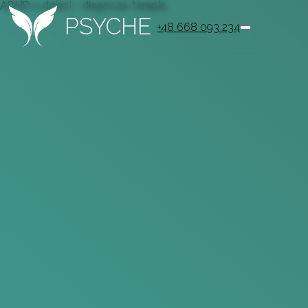
ADHD u dzieci - diagnoza, terapia
PSYCHE
+48 668 093 234