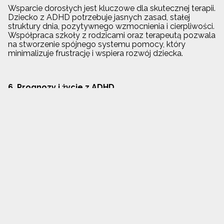
Wsparcie dorosłych jest kluczowe dla skutecznej terapii.
Dziecko z ADHD potrzebuje jasnych zasad, stałej
struktury dnia, pozytywnego wzmocnienia i cierpliwości.
Współpraca szkoły z rodzicami oraz terapeutą pozwala
na stworzenie spójnego systemu pomocy, który
minimalizuje frustrację i wspiera rozwój dziecka.
6. Prognozy i życie z ADHD
ADHD nie „mija” całkowicie wraz z dorastaniem, jednak
dzięki terapii i odpowiedniemu wsparciu dziecko może
nauczyć się skutecznie funkcjonować w codziennym
życiu. Wiele osób dorosłych z ADHD odnosi sukcesy w
życiu zawodowym i społecznym, wykorzystując swoją
energię, kreatywność i elastyczność w pozytywny
sposób. Kluczowe jest wczesne rozpoznanie i
konsekwentna praca nad rozwojem umiejętności
samoregulacji.
Źródła: