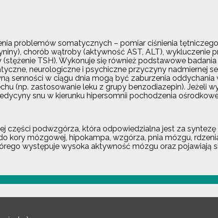
nia problemów somatycznych – pomiar ciśnienia tętniczego 
atyniny), chorób wątroby (aktywność AST, ALT), wykluczenie 
cy (stężenie TSH). Wykonuje się również podstawowe badania
tyczne, neurologiczne i psychiczne przyczyny nadmiernej sen
ną senności w ciągu dnia mogą być zaburzenia oddychania 
u (np. zastosowanie leku z grupy benzodiazepin). Jeżeli w
ycyny snu w kierunku hipersomnii pochodzenia ośrodkowego
j części podwzgórza, która odpowiedzialna jest za syntezę 
do kory mózgowej, hipokampa, wzgórza, pnia mózgu, rdzen
tórego występuje wysoka aktywność mózgu oraz pojawiają s