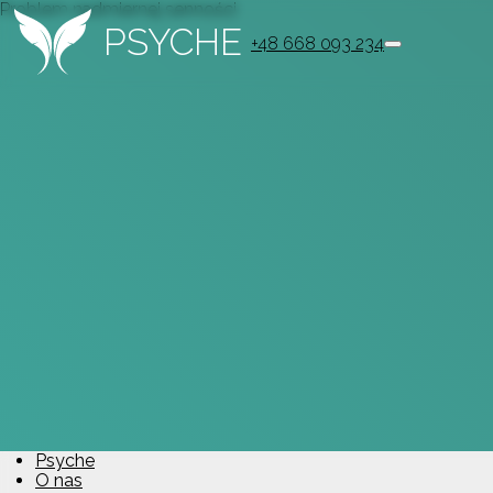
Problem nadmiernej senności
PSYCHE
+48 668 093 234
Psyche
O nas