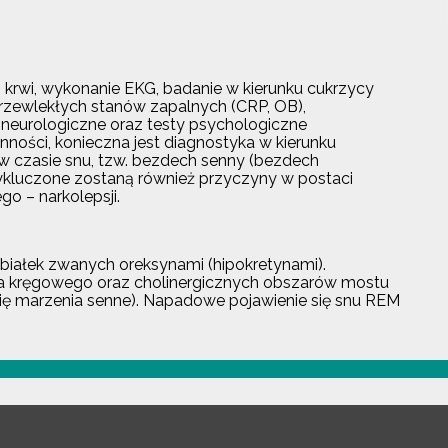
krwi, wykonanie EKG, badanie w kierunku cukrzycy
przewlekłych stanów zapalnych (CRP, OB),
 neurologiczne oraz testy psychologiczne
ności, konieczna jest diagnostyka w kierunku
w czasie snu, tzw. bezdech senny (bezdech
ykluczone zostaną również przyczyny w postaci
 – narkolepsji.
białek zwanych oreksynami (hipokretynami).
ia kręgowego oraz cholinergicznych obszarów mostu
ię marzenia senne). Napadowe pojawienie się snu REM