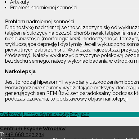
Artykuły
Problem nadmiernej senności
Problem nadmiernej senności
Diagnostykę nadmiernej senności zaczyna się od wyklucze
(stężenie cukrzycy na czczo), chorób nerek (stężenie kre
niedokrwistości (morfologia krwi), niedoczynności tarczy
wykluczające depresję i dystymię. Jeżeli wykluczono soma
pierwotnych zaburzeń snu. Wówczas, najczęstszą przyczy
śródsenny). Należy wykluczyć przyczynę polekową bezdech
bezdechu sennego, należy wykonać badania w ośrodku med
Narkolepsja
Jest to rodzaj hipersomnii wywołany uszkodzeniem boczne
Podwzgórzowe neurony wydzielające oreksyny docierają 
generujących sen REM (tzw. sen paradoksalny, podczas k
podczas czuwania, to podstawowy objaw narkolepsji.
Zadzwoń
Umów się na wizytę
Przyjedź
Centrum Psyche Wrocław
T:
+48 668 093 234