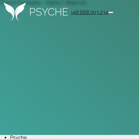
Zespół Aspergera - objawy i diagnoza
PSYCHE
+48 668 093 234
Psyche