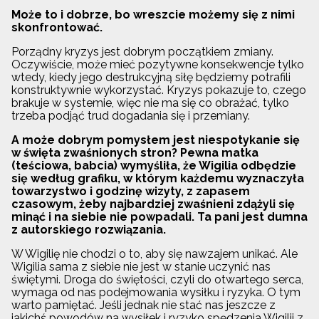
Może to i dobrze, bo wreszcie możemy się z nimi
skonfrontować.
Porządny kryzys jest dobrym początkiem zmiany.
Oczywiście, może mieć pozytywne konsekwencje tylko
wtedy, kiedy jego destrukcyjną siłę będziemy potrafili
konstruktywnie wykorzystać. Kryzys pokazuje to, czego
brakuje w systemie, więc nie ma się co obrażać, tylko
trzeba podjąć trud dogadania się i przemiany.
A może dobrym pomysłem jest niespotykanie się
w święta zwaśnionych stron? Pewna matka
(teściowa, babcia) wymyśliła, że Wigilia odbędzie
się według grafiku, w którym każdemu wyznaczyła
towarzystwo i godzinę wizyty, z zapasem
czasowym, żeby najbardziej zwaśnieni zdążyli się
minąć i na siebie nie powpadali. Ta pani jest dumna
z autorskiego rozwiązania.
W Wigilię nie chodzi o to, aby się nawzajem unikać. Ale
Wigilia sama z siebie nie jest w stanie uczynić nas
świętymi. Droga do świętości, czyli do otwartego serca,
wymaga od nas podejmowania wysiłku i ryzyka. O tym
warto pamiętać. Jeśli jednak nie stać nas jeszcze z
jakichś powodów na wysiłek i ryzyko spędzenia Wigilii z