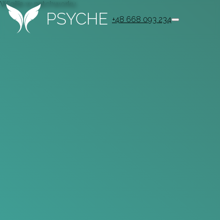
Wigilia w patchworku
PSYCHE
+48 668 093 234