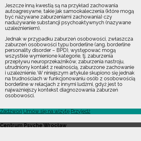
Jeszcze inną kwestią są na przykład zachowania
autoagresywne, takie jak samookaleczenia (które mogą
być nazywane zaburzeniami zachowania) czy
nadużywanie substancji psychoaktywnych (nazywane
uzależnieniem).
Jednak w przypadku zaburzeń osobowości, zwłaszcza
zaburzeń osobowości typu borderline (ang. borderline
personality disorder – BPD), występować mogą
wszystkie wymienione kategorie, tj. zaburzenia
przepływu neuroprzekaźników, zaburzenia nastroju,
utrudniony kontakt z realnością, zaburzone zachowanie
i uzależnienie. W niniejszym artykule skupiono się jednak
na trudnościach w funkcjonowaniu osób z osobowością
borderline w relacjach z innymi ludźmi, gdyż jest to
najważniejszy kontekst diagnozowania zaburzeń
osobowości.
Zadzwoń
Umów się na wizytę
Przyjedź
Centrum Psyche Wrocław
T:
+48 668 093 234
A:
Białowieska 3a/5d
,
Wrocław
54-234
(róg Legnicka /