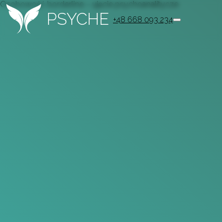
Osobowość borderline – ujęcie psychoanalitycze
PSYCHE
+48 668 093 234