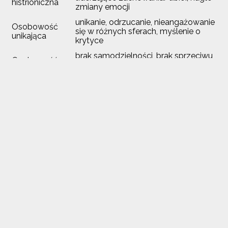
histrioniczna
zmiany emocji
unikanie, odrzucanie, nieangażowanie
Osobowość
się w różnych sferach, myślenie o
unikająca
krytyce
brak samodzielności, brak sprzeciwu,
Osobowość
brak inicjowania i podejmowania
zależna
decyzji
Osobowość
perfekcjonizm, kontrola umysłowa,
obsesyjno-
brak elastyczności, wyrzekania się
kompulsyjna
przyjemności
Leczenie zaburzeń osobowości jest możliwe dzięki
podjęciu psychoterapii. Badania wskazują na
efektywność nurtów psychodynamicznego oraz
poznawczo-behawioralnego(4). Warto na pierwszych
konsultacjach z psychoterapeutą/psychologiem
dowiedzieć się, który nurt będzie najbardziej
odpowiedni. Ponadto możliwe jest wprowadzanie
farmakologii - z zaleceniem lekarza psychiatry.
Bibliografia:
Pervin, l. A. (2002). Psychologia osobowości. Sopot:
GWP.