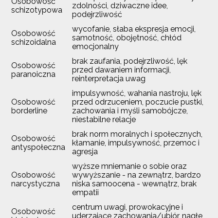
Osobowość
zdolności, dziwaczne idee,
schizotypowa
podejrzliwość
wycofanie, słaba ekspresja emocji,
Osobowość
samotność, obojętność, chłód
schizoidalna
emocjonalny
brak zaufania, podejrzliwość, lęk
Osobowość
przed dawaniem informacji,
paranoiczna
reinterpretacja uwag
impulsywność, wahania nastroju, lęk
Osobowość
przed odrzuceniem, poczucie pustki,
borderline
zachowania i myśli samobójcze,
niestabilne relacje
brak norm moralnych i społecznych,
Osobowość
kłamanie, impulsywność, przemoc i
antyspołeczna
agresja
wyższe mniemanie o sobie oraz
Osobowość
wywyższanie - na zewnątrz, bardzo
narcystyczna
niska samoocena - wewnątrz, brak
empatii
centrum uwagi, prowokacyjne i
Osobowość
uderzające zachowania/ubiór, nagłe