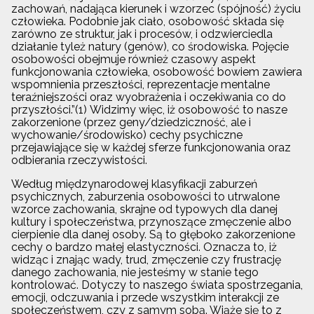
zachowań, nadająca kierunek i wzorzec (spójność) życiu
człowieka. Podobnie jak ciało, osobowość składa się
zarówno ze struktur, jak i procesów, i odzwierciedla
działanie tyleż natury (genów), co środowiska. Pojęcie
osobowości obejmuje również czasowy aspekt
funkcjonowania człowieka, osobowość bowiem zawiera
wspomnienia przeszłości, reprezentacje mentalne
teraźniejszości oraz wyobrażenia i oczekiwania co do
przyszłości.”(1) Widzimy więc, iż osobowość to nasze
zakorzenione (przez geny/dziedziczność, ale i
wychowanie/środowisko) cechy psychiczne
przejawiające się w każdej sferze funkcjonowania oraz
odbierania rzeczywistości.
Według międzynarodowej klasyfikacji zaburzeń
psychicznych, zaburzenia osobowości to utrwalone
wzorce zachowania, skrajne od typowych dla danej
kultury i społeczeństwa, przynoszące zmęczenie albo
cierpienie dla danej osoby. Są to głęboko zakorzenione
cechy o bardzo małej elastyczności. Oznacza to, iż
widząc i znając wady, trud, zmęczenie czy frustrację
danego zachowania, nie jesteśmy w stanie tego
kontrolować. Dotyczy to naszego świata spostrzegania,
emocji, odczuwania i przede wszystkim interakcji ze
społeczeństwem, czy z samym sobą. Wiąże się to z