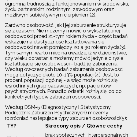
ogromną trudnością z funkcjonowaniem w środowisku,
życiu partnerskim, rodzinnym, zawodowym oraz
możliwym subiektywnym cierpieniem(2).
Zarówno osobowość, jak i jej zaburzenie strukturyzuje
się z czasem. Nie możemy mówić o wykształconej
osobowości przed 21-tym rokiem życia - część badań
wskazuje na elastyczność kształtowania się
osobowości nawet pomiędzy 20 a 30 rokiem życia(3).
Tym samym warto mieć na uwadze, iż w dzieciństwie,
czy wieku dorastania możemy mówić jedynie o rysie
kształtującej się osobowości - bądź jej zaburzeniu.
Według ówczesnych badań zaburzenia osobowości
mogą dotyczyć około 10-13% populacji(4). Jest, to
procent populacji ogólnej - a więc może różnić się
wśród innych grup badawczych, np. pacjentów
psychiatrycznych. Ponadto odsetki różnią się, co do
konkretnych typów zaburzeń osobowości.
Według DSM-5 (Diagnostyczny i Statystyczny
Podręcznik Zaburzeń Psychicznych) możemy
rozróżniać następujące typy zaburzeń osobowości(5):
TYP
Skrócony opis / Główne cechy
brak społecznych, interpersonalnych