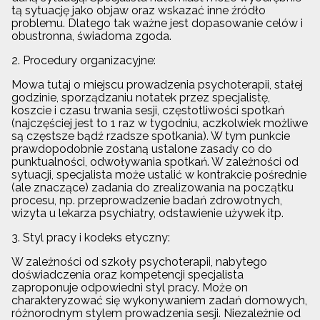
tą sytuację jako objaw oraz wskazać inne źródło
problemu. Dlatego tak ważne jest dopasowanie celów i
obustronna, świadoma zgoda.
2. Procedury organizacyjne:
Mowa tutaj o miejscu prowadzenia psychoterapii, stałej
godzinie, sporządzaniu notatek przez specjalistę,
koszcie i czasu trwania sesji, częstotliwości spotkań
(najczęściej jest to 1 raz w tygodniu, aczkolwiek możliwe
są częstsze bądź rzadsze spotkania). W tym punkcie
prawdopodobnie zostaną ustalone zasady co do
punktualności, odwoływania spotkań. W zależności od
sytuacji, specjalista może ustalić w kontrakcie pośrednie
(ale znaczące) zadania do zrealizowania na początku
procesu, np. przeprowadzenie badań zdrowotnych,
wizyta u lekarza psychiatry, odstawienie używek itp.
3. Styl pracy i kodeks etyczny:
W zależności od szkoły psychoterapii, nabytego
doświadczenia oraz kompetencji specjalista
zaproponuje odpowiedni styl pracy. Może on
charakteryzować się wykonywaniem zadań domowych,
różnorodnym stylem prowadzenia sesji. Niezależnie od