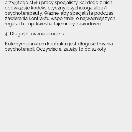
przyjętego stylu pracy specjalisty, każdego z nich
obowiązuje kodeks etyczny psychologa albo/i
psychoterapeuty. Ważne, aby specjalista podczas
zawierania kontraktu wspomniał o najważniejszych
regułach - np. kwestia tajemnicy zawodowej.
4. Długość trwania procesu:
Kolejnym punktem kontraktu jest długość trwania
psychoterapii. Oczywiście, zależy to od szkoły
psychoterapii, ale i złożoności problemu. Mniej bądź
bardziej
precyzyjnie zostanie określona długość terapii
(konkretna ilość sesji bądź w przybliżeniu miesiące/lata).
Niektóre jednostki chorobowe wymagają kilkuletniego
leczenia. Ważne jest, aby pacjent miała tego
świadomość podejmując się psychoterapii.
Bibliografia:
Cierpiałkowska, L., Sęk, H. (2020). Psychologia
kliniczna. Warszawa: PWN. Kodeks etyczny zawodu
psychologa Polskiego Towarzystwa
Psychologicznego.
Mizerska, R., Pinkowska-Zielińska, H. Jankiewicz, A.,