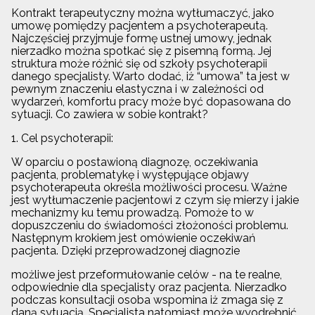
Kontrakt terapeutyczny można wytłumaczyć, jako
umowę pomiędzy pacjentem a psychoterapeutą.
Najczęściej przyjmuje formę ustnej umowy, jednak
nierzadko można spotkać się z pisemną formą. Jej
struktura może różnić się od szkoły psychoterapii
danego specjalisty. Warto dodać, iż “umowa” ta jest w
pewnym znaczeniu elastyczna i w zależności od
wydarzeń, komfortu pracy może być dopasowana do
sytuacji. Co zawiera w sobie kontrakt?
1. Cel psychoterapii:
W oparciu o postawioną diagnozę, oczekiwania
pacjenta, problematykę i występujące objawy
psychoterapeuta określa możliwości procesu. Ważne
jest wytłumaczenie pacjentowi z czym się mierzy i jakie
mechanizmy ku temu prowadzą. Pomoże to w
dopuszczeniu do świadomości złożoności problemu.
Następnym krokiem jest omówienie oczekiwań
pacjenta. Dzięki przeprowadzonej diagnozie
możliwe jest przeformułowanie celów - na te realne,
odpowiednie dla specjalisty oraz pacjenta. Nierzadko
podczas konsultacji osoba wspomina iż zmaga się z
daną sytuacją. Specjalista natomiast może wyodrębnić