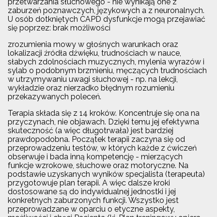
przetwarzania słuchowego - nie wynikają one z
zaburzeń poznawczych, językowych a z neuronalnych.
U osób dotkniętych CAPD dysfunkcje mogą przejawiać
się poprzez: brak możliwości
zrozumienia mowy w głośnych warunkach oraz
lokalizacji źródła dźwięku, trudnościach w nauce,
słabych zdolnościach muzycznych, mylenia wyrazów i
sylab o podobnym brzmieniu, męczących trudnościach
w utrzymywaniu uwagi słuchowej - np. na lekcji,
wykładzie oraz nierzadko błędnym rozumieniu
przekazywanych poleceń.
Terapia składa się z 14 kroków. Koncentruje się ona na
przyczynach, nie objawach. Dzięki temu jej efektywna
skuteczność (a więc długotrwała) jest bardziej
prawdopodobna. Początek terapii zaczyna się od
przeprowadzeniu testów, w których każde z ćwiczeń
obserwuje i bada inną kompetencję - mierzących
funkcje wzrokowe, słuchowe oraz motoryczne. Na
podstawie uzyskanych wyników specjalista (terapeuta)
przygotowuje plan terapii. A więc dalsze kroki
dostosowane są do indywidualnej jednostki i jej
konkretnych zaburzonych funkcji. Wszystko jest
przeprowadzane w oparciu o etyczne aspekty,