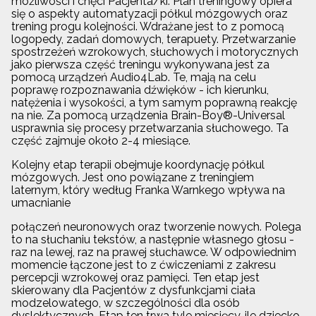
możliwości i chęci Pacjenta/ki. Plan treningowy opiera
się o aspekty automatyzacji półkul mózgowych oraz
trening progu kolejności. Wdrażane jest to z pomocą
logopedy, zadań domowych, terapuety. Przetwarzanie
spostrzeżeń wzrokowych, słuchowych i motorycznych
jako pierwsza część treningu wykonywana jest za
pomocą urządzeń Audio4Lab. Te, mają na celu
poprawę rozpoznawania dźwięków - ich kierunku,
natężenia i wysokości, a tym samym poprawną reakcję
na nie. Za pomocą urządzenia Brain-Boy®-Universal
usprawnia się procesy przetwarzania słuchowego. Ta
część zajmuje około 2-4 miesiące.
Kolejny etap terapii obejmuje koordynację półkul
mózgowych. Jest ono powiązane z treningiem
laternym, który według Franka Warnkego wpływa na
umacnianie
połączeń neuronowych oraz tworzenie nowych. Polega
to na słuchaniu tekstów, a następnie własnego głosu -
raz na lewej, raz na prawej słuchawce. W odpowiednim
momencie łączone jest to z ćwiczeniami z zakresu
percepcji wzrokowej oraz pamięci. Ten etap jest
skierowany dla Pacjentów z dysfunkcjami ciała
modzelowatego, w szczególności dla osób
dyslektycznych. Etap ten trwa tyle miesięcy, ile dziecko