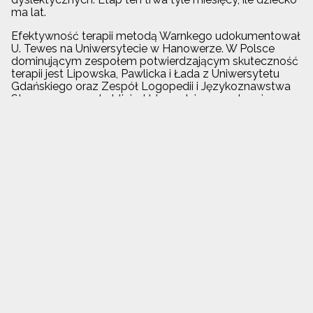
ma lat.
Efektywność terapii metodą Warnkego udokumentował
U. Tewes na Uniwersytecie w Hanowerze. W Polsce
dominującym zespołem potwierdzającym skuteczność
terapii jest Lipowska, Pawlicka i Łada z Uniwersytetu
Gdańskiego oraz Zespół Logopedii i Językoznawstwa
Stosowanego w Lublinie. Udowodniono następujące
efekty terapii:
poprawa funkcji podstawowych - słuchowe,
wzrokowe i motoryczne
poprawa umiejętności czytania i pisania
różnicowanie głosek i fonemów
pamięci fonologicznej i werbalnej długoterminowej
integracji wzrokowo-słuchowej
przypominanie słów
mniejsza liczba błędów ortograficznych
rozumienie słów, zadań i poleceń
większa koncentracja i zrozumienie
zwiększony zasób słownictwa
Bibliografia:
Kruczyńska-Werner, A. (2018). Centralne zaburzenia
przetwarzania słuchowego – aktualne możliwości
terapii dostępne w Polsce. Logopedia 47-1, 231-
245.