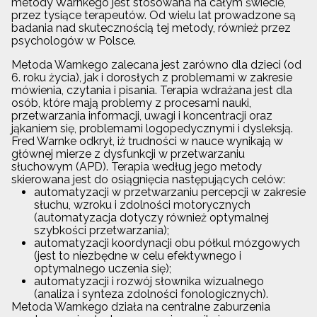
metody Warnkego jest stosowana na całym świecie,
przez tysiące terapeutów. Od wielu lat prowadzone są
badania nad skutecznością tej metody, również przez
psychologów w Polsce.
Metoda Warnkego zalecana jest zarówno dla dzieci (od
6. roku życia), jak i dorosłych z problemami w zakresie
mówienia, czytania i pisania. Terapia wdrażana jest dla
osób, które mają problemy z procesami nauki,
przetwarzania informacji, uwagi i koncentracji oraz
jąkaniem się, problemami logopedycznymi i dysleksją.
Fred Warnke odkrył, iż trudności w nauce wynikają w
głównej mierze z dysfunkcji w przetwarzaniu
słuchowym (APD). Terapia według jego metody
skierowana jest do osiągnięcia następujących celów:
automatyzacji w przetwarzaniu percepcji w zakresie
słuchu, wzroku i zdolności motorycznych
(automatyzacja dotyczy również optymalnej
szybkości przetwarzania);
automatyzacji koordynacji obu półkul mózgowych
(jest to niezbędne w celu efektywnego i
optymalnego uczenia się);
automatyzacji i rozwój słownika wizualnego
(analiza i synteza zdolności fonologicznych).
Metoda Warnkego działa na centralne zaburzenia