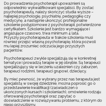
Do prowadzenia psychoterapii upoważnieni są
odpowiednio wykwalifikowani specjaliści. By zostać
psychoterapeutą, należy skończyć studia wyższe –
najlepiej psychologię, psychiatrię, pedagogikę czy
medycynę, a następnie ukończyć profesjonalne
szkolenie podyplomowe z psychoterapii, potwierdzone
certyfikatem. Szkolenie jest bardzo wymagające i
angażujące czasowo, trwa minimum 4 lata.
Przyszły psychoterapeuta w trakcie szkolenia musi
również przejść własną psychoterapię, która pozwoli
mu lepiej zrozumieć odczucia jego przyszłych
pacjentów.
Psychoterapeuci zwykle specjalizują się w konkretnej
tematyce i prowadzą terapie w jej obrębie. Są terapeuci
specjalizujący się w leczeniu uzależnień czy zaburzeń,
terapeuci rodzinni, terapeuci grupowi, dziecięcy.
By mieć pewność, że wybrany przez nas terapeuta jest
specjalistą w swojej dziedzinie, można poprosić go o
przedstawienie kwalifikacji (zaświadczeń o
ukończonych kursach i szkoleniach), omówienie rodzaju
oferowanej psychoterapii oraz zapytać o
doświadczenie w rozwiązywaniu problemu, z którym do
niego przyszliśmy.