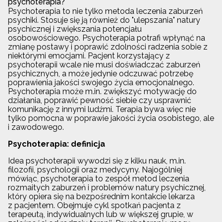
psychoterapia?
Psychoterapia to nie tylko metoda leczenia zaburzeń
psychiki. Stosuje się ją również do "ulepszania" natury
psychicznej i zwiększania potencjału
osobowościowego. Psychoterapia potrafi wpłynąć na
zmianę postawy i poprawić zdolności radzenia sobie z
niektórymi emocjami. Pacjent korzystający z
psychoterapii wcale nie musi doświadczać zaburzeń
psychicznych, a może jedynie odczuwać potrzebę
poprawienia jakości swojego życia emocjonalnego.
Psychoterapia może m.in. zwiększyć motywację do
działania, poprawić pewność siebie czy usprawnić
komunikację z innymi ludźmi. Terapia bywa więc nie
tylko pomocna w poprawie jakości życia osobistego, ale
i zawodowego.
Psychoterapia: definicja
Idea psychoterapii wywodzi się z kilku nauk, m.in.
filozofii, psychologii oraz medycyny. Najogólniej
mówiąc, psychoterapia to zespół metod leczenia
rozmaitych zaburzeń i problemów natury psychicznej,
który opiera się na bezpośrednim kontakcie lekarza
z pacjentem. Obejmuje cykl spotkań pacjenta z
terapeutą, indywidualnych lub w większej grupie, w