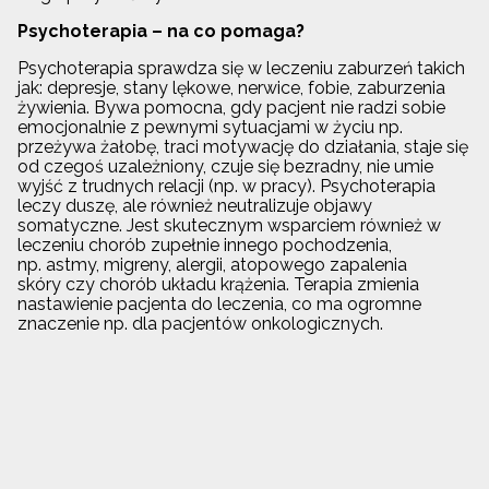
Psychoterapia – na co pomaga?
Psychoterapia sprawdza się w leczeniu zaburzeń takich
jak: depresje, stany lękowe, nerwice, fobie, zaburzenia
żywienia. Bywa pomocna, gdy pacjent nie radzi sobie
emocjonalnie z pewnymi sytuacjami w życiu np.
przeżywa żałobę, traci motywację do działania, staje się
od czegoś uzależniony, czuje się bezradny, nie umie
wyjść z trudnych relacji (np. w pracy). Psychoterapia
leczy duszę, ale również neutralizuje objawy
somatyczne. Jest skutecznym wsparciem również w
leczeniu chorób zupełnie innego pochodzenia,
np. astmy, migreny, alergii, atopowego zapalenia
skóry czy chorób układu krążenia. Terapia zmienia
nastawienie pacjenta do leczenia, co ma ogromne
znaczenie np. dla pacjentów onkologicznych.
Psychoterapia: na czym polega? Rodzaje
psychoterapii
Na czym polega psychoterapia? To zależy od jej
konkretnego rodzaju. Dzięki wielu nurtom psychoterapii,
można ją doskonale dopasować do problemu pacjenta i
jego specyfiki. Każdy rodzaj psychoterapii