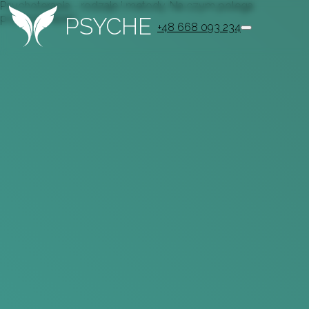
Psychoterapia - rodzaje i metody. Na czym polega
psychoterapia?
PSYCHE
+48 668 093 234