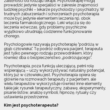
zależności od rodzaju terapii. Psychoterapię mogą
prowadzić jedynie specjaliści w zakresie znajomości
ludzkiej psychiki – lekarze psycholodzy i psychiatrzy. W
trudnych zaburzeniach i schorzeniach psychoterapia
może być jedynie elementem leczenia np. obok
leczenia farmakologicznego. Leki włącza się do
leczenia wówczas, gdy problemy psychiczne
wyjątkowo utrudniają codzienne funkcjonowanie
chorego.
Psychologowie nazywają psychoterapię "podróżą w
głąb człowieka". Tę podróż odbywa pacjent, terapeuta
jest tylko pewnego rodzaju przewodnikiem, który
również dba o bezpieczeństwo „podróżującego”.
Psychoterapia, poza funkcją uleczającą, pełni rolę
wspierającą – uczy wykorzystywać naturalny potencjał,
który już w człowieku jest. Psychoterapia opiera się
głównie na rozmowach terapeuty z pacjentem, ale
wielu terapeutów wykorzystuje również inne elementy
takie jak: rysunek terapeutyczny, zabawę, eksperymenty,
pisanie listów, analizę symboli, hipnozę, rytuały czy
ustawienia przestrzenne.
Kim jest psychoterapeuta?