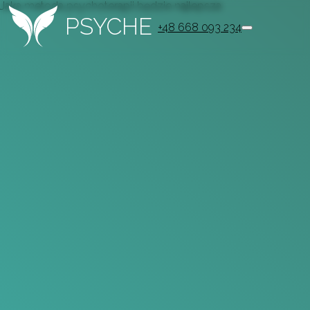
Jaka metoda psychoterapii będzie najlepsza
PSYCHE
+48 668 093 234