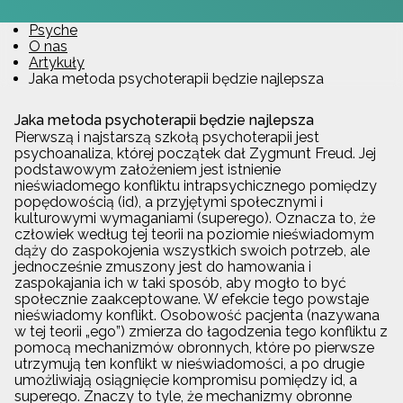
Psyche
O nas
Artykuły
Jaka metoda psychoterapii będzie najlepsza
Jaka metoda psychoterapii będzie najlepsza
Pierwszą i najstarszą szkołą psychoterapii jest
psychoanaliza, której początek dał Zygmunt Freud. Jej
podstawowym założeniem jest istnienie
nieświadomego konfliktu intrapsychicznego pomiędzy
popędowością (id), a przyjętymi społecznymi i
kulturowymi wymaganiami (superego). Oznacza to, że
człowiek według tej teorii na poziomie nieświadomym
dąży do zaspokojenia wszystkich swoich potrzeb, ale
jednocześnie zmuszony jest do hamowania i
zaspokajania ich w taki sposób, aby mogło to być
społecznie zaakceptowane. W efekcie tego powstaje
nieświadomy konflikt. Osobowość pacjenta (nazywana
w tej teorii „ego”) zmierza do łagodzenia tego konfliktu z
pomocą mechanizmów obronnych, które po pierwsze
utrzymują ten konflikt w nieświadomości, a po drugie
umożliwiają osiągnięcie kompromisu pomiędzy id, a
superego. Znaczy to tyle, że mechanizmy obronne