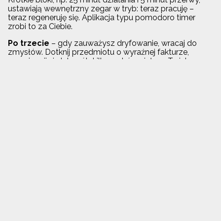
ustawiają wewnętrzny zegar w tryb: teraz pracuję –
teraz regeneruję się. Aplikacja typu pomodoro timer
zrobi to za Ciebie.
Po trzecie
– gdy zauważysz dryfowanie, wracaj do
zmysłów. Dotknij przedmiotu o wyraźnej fakturze,
przeciągnij się lub zrób kilka ruchów ciałem. To jak
zanurzenie dłoni w chłodnym strumieniu – natychmiast
czujesz, że jesteś w „tu i teraz”.
Dlaczego to ważne?
Nadaktywna sieć DMN bywa mylona z lenistwem lub
tendencjami depresyjnymi, bo wiąże się z poczuciem
zmęczenia i brakiem działania.
Często jednak to nie spadek nastroju, a przegrzany
system analityczny.
Trening nie polega na „wyłączeniu myśli”, tylko na
odzyskaniu kontroli nad tym, kiedy i jak się w nie
angażujesz.
Podsumowanie
Twój mózg potrzebuje zarówno chwil swobodnych
refleksji i twórczych marzeń, jak i momentów
maksymalnego skupienia i skutecznego działania. Gdy
przełącznik między tymi trybami działa płynnie, myśli