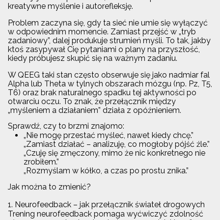
kreatywne myślenie i autorefleksję.
Problem zaczyna się, gdy ta sieć nie umie się wyłączyć
w odpowiednim momencie. Zamiast przejść w „tryb
zadaniowy”, dalej produkuje strumień myśli. To tak, jakby
ktoś zasypywał Cię pytaniami o plany na przyszłość,
kiedy próbujesz skupić się na ważnym zadaniu.
W QEEG taki stan często obserwuje się jako nadmiar fal
Alpha lub Theta w tylnych obszarach mózgu (np. Pz, T5,
T6) oraz brak naturalnego spadku tej aktywności po
otwarciu oczu. To znak, że przełącznik między
„myśleniem a działaniem” działa z opóźnieniem.
Sprawdź, czy to brzmi znajomo:
„Nie mogę przestać myśleć, nawet kiedy chcę.”
„Zamiast działać – analizuję, co mogłoby pójść źle.”
„Czuję się zmęczony, mimo że nic konkretnego nie
zrobiłem.”
„Rozmyślam w kółko, a czas po prostu znika.”
Jak można to zmienić?
1. Neurofeedback – jak przełącznik świateł drogowych
Trening neurofeedback pomaga wyćwiczyć zdolność