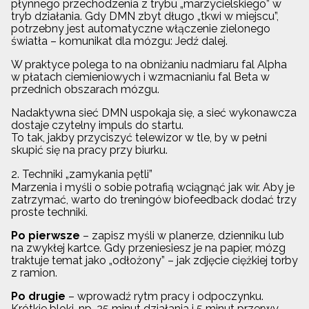
płynnego przechodzenia z trybu „marzycielskiego” w
tryb działania. Gdy DMN zbyt długo „tkwi w miejscu”,
potrzebny jest automatyczne włączenie zielonego
światła – komunikat dla mózgu: Jedź dalej.
W praktyce polega to na obniżaniu nadmiaru fal Alpha
w płatach ciemieniowych i wzmacnianiu fal Beta w
przednich obszarach mózgu.
Nadaktywna sieć DMN uspokaja się, a sieć wykonawcza
dostaje czytelny impuls do startu.
To tak, jakby przyciszyć telewizor w tle, by w pełni
skupić się na pracy przy biurku.
2. Techniki „zamykania pętli”
Marzenia i myśli o sobie potrafią wciągnąć jak wir. Aby je
zatrzymać, warto do treningów biofeedback dodać trzy
proste techniki.
Po pierwsze
– zapisz myśli w planerze, dzienniku lub
na zwykłej kartce. Gdy przeniesiesz je na papier, mózg
traktuje temat jako „odłożony” – jak zdjęcie ciężkiej torby
z ramion.
Po drugie
– wprowadź rytm pracy i odpoczynku.
Krótkie bloki, np. 25 minut działania i 5 minut przerwy,