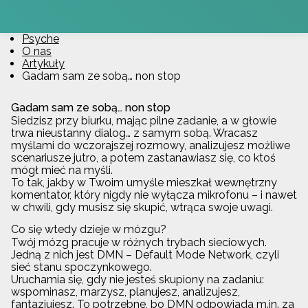
Psyche
O nas
Artykuły
Gadam sam ze sobą… non stop
Gadam sam ze sobą… non stop
Siedzisz przy biurku, mając pilne zadanie, a w głowie
trwa nieustanny dialog… z samym sobą. Wracasz
myślami do wczorajszej rozmowy, analizujesz możliwe
scenariusze jutro, a potem zastanawiasz się, co ktoś
mógł mieć na myśli.
To tak, jakby w Twoim umyśle mieszkał wewnętrzny
komentator, który nigdy nie wyłącza mikrofonu – i nawet
w chwili, gdy musisz się skupić, wtrąca swoje uwagi.
Co się wtedy dzieje w mózgu?
Twój mózg pracuje w różnych trybach sieciowych.
Jedną z nich jest DMN – Default Mode Network, czyli
sieć stanu spoczynkowego.
Uruchamia się, gdy nie jesteś skupiony na zadaniu:
wspominasz, marzysz, planujesz, analizujesz,
fantazjujesz. To potrzebne, bo DMN odpowiada m.in. za