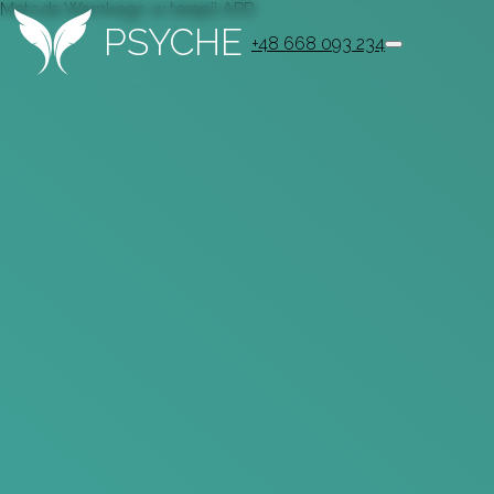
Metoda Warnkego w terapii APD
PSYCHE
+48 668 093 234