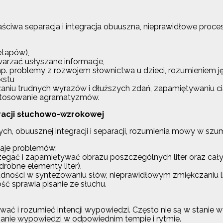
ciwa separacja i integracja obuuszna, nieprawidłowe proce
etapów),
warzać usłyszane informacje,
. problemy z rozwojem słownictwa u dzieci, rozumieniem ję
kstu
aniu trudnych wyrazów i dłuższych zdań, zapamiętywaniu c
i stosowanie agramatyzmów.
gracji słuchowo-wzrokowej
h, obuusznej integracji i separacji, rozumienia mowy w szum
aje problemów:
egać i zapamiętywać obrazu poszczególnych liter oraz całych 
drobne elementy liter).
ści w syntezowaniu słów, nieprawidłowym zmiękczaniu liter, 
ć sprawia pisanie ze słuchu.
ć i rozumieć intencji wypowiedzi. Często nie są w stanie wyk
manie wypowiedzi w odpowiednim tempie i rytmie.