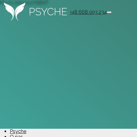
Kto to jest psychiatra?
PSYCHE
+48 668 093 234
Psyche
O nas