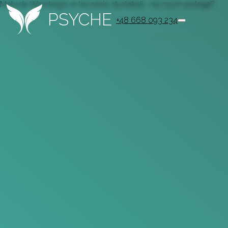
Metoda Warnkego w leczeniu dysleksji - na czym polega?
PSYCHE
+48 668 093 234