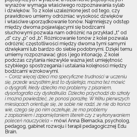
wyrazów wymaga właściwego rozpoznawania sylab
i dźwięków. To z kolei uzależnione jest od tego, czy
prawidłowo umiemy odróżniać wysokość dźwięków
i właściwe uporządkowanie tonów. Najmniejszy odstęp
między dwoma pojawiającymi się bodźcami
słuchowymi pozwala nam odróżnić na przykład „t” od
„d” czy „p” od „b”. Różnicowanie tonów z kolei pozwala
odróżnić częstotliwości między dwoma tymi samymi
dźwiękami lub bardzo do siebie podobnymi. Dzięki temu
umiemy rozpoznawać głos i jego intonację. Z kolei
podczas czytania niezwykle ważna jest umiejętność
szybkiego spostrzegania i ustalania kolejności między
bodźcami wzrokowymi.
– Coraz więcej dzieci ma specyficzne trudności w uczeniu
się, przede wszystkim jest to dysleksja, można też mówić
o dysgrafii, kiedy dziecko ma problemy z pisaniem,
dysortografia czy dyskalkulia. Dziecko przychodzi do szkoły
i można powiedzieć, że ponosi porażkę. W kilku pierwszych
miesiącach orientuje się, że sobie nie radzi, że nie do końca
wie, czego się po nim oczekuje, że ma problemy
z zapisaniem i zapamiętaniem literek czy z wykonywaniem
poleceń nauczyciela
– mówi Anna Biernacka, psycholog,
pedagog, gabinet rozwoju i terapii pedagogicznej Edu
Brain.