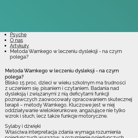
Psyche
O nas
Artykuły
Metoda Warnkego w leczeniu dysleksji - na czym
polega?
Metoda Warnkego w leczeniu dysleksji - na czym
polega?
Blisko 15 proc. dzieci w wieku szkolnym ma trudności
z uczeniem się, pisaniem i czytaniem. Badania nad
dysleksją i związanymi z nią deficytami funkcji
poznawczych zaowocowały opracowaniem skutecznej
terapii – metody Warnkego. Kluczowe jest w niej
oddziaływanie wielokierunkowe, angażujące nie tylko
wzrok i słuch, lecz także funkcje motoryczne.
Sylaby i dźwięki
Właściwa interpretacja zdania wymaga rozumienia
pojedynczych wyrazów, a rozumienie pojedynczych