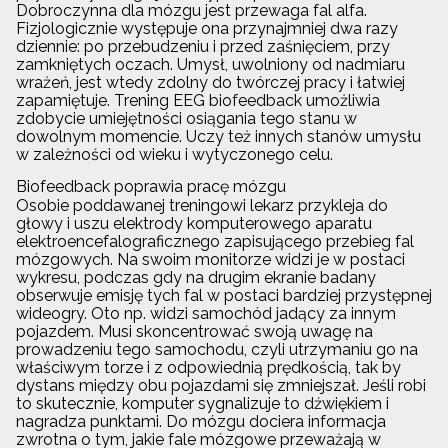
Dobroczynna dla mózgu jest przewaga fal alfa.
Fizjologicznie występuje ona przynajmniej dwa razy
dziennie: po przebudzeniu i przed zaśnięciem, przy
zamkniętych oczach. Umysł, uwolniony od nadmiaru
wrażeń, jest wtedy zdolny do twórczej pracy i łatwiej
zapamiętuje. Trening EEG biofeedback umożliwia
zdobycie umiejętności osiągania tego stanu w
dowolnym momencie. Uczy też innych stanów umysłu
w zależności od wieku i wytyczonego celu.
Biofeedback poprawia pracę mózgu
Osobie poddawanej treningowi lekarz przykleja do
głowy i uszu elektrody komputerowego aparatu
elektroencefalograficznego zapisującego przebieg fal
mózgowych. Na swoim monitorze widzi je w postaci
wykresu, podczas gdy na drugim ekranie badany
obserwuje emisję tych fal w postaci bardziej przystępnej
wideogry. Oto np. widzi samochód jadący za innym
pojazdem. Musi skoncentrować swoją uwagę na
prowadzeniu tego samochodu, czyli utrzymaniu go na
właściwym torze i z odpowiednią prędkością, tak by
dystans między obu pojazdami się zmniejszał. Jeśli robi
to skutecznie, komputer sygnalizuje to dźwiękiem i
nagradza punktami. Do mózgu dociera informacja
zwrotna o tym, jakie fale mózgowe przeważają w