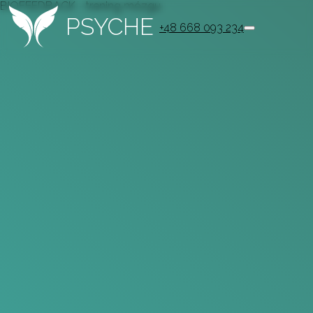
BIOFEEDBACK - trening mózgu
PSYCHE
+48 668 093 234