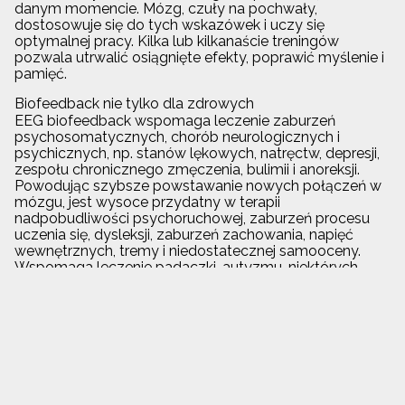
danym momencie. Mózg, czuły na pochwały,
dostosowuje się do tych wskazówek i uczy się
optymalnej pracy. Kilka lub kilkanaście treningów
pozwala utrwalić osiągnięte efekty, poprawić myślenie i
pamięć.
Biofeedback nie tylko dla zdrowych
EEG biofeedback wspomaga leczenie zaburzeń
psychosomatycznych, chorób neurologicznych i
psychicznych, np. stanów lękowych, natręctw, depresji,
zespołu chronicznego zmęczenia, bulimii i anoreksji.
Powodując szybsze powstawanie nowych połączeń w
mózgu, jest wysoce przydatny w terapii
nadpobudliwości psychoruchowej, zaburzeń procesu
uczenia się, dysleksji, zaburzeń zachowania, napięć
wewnętrznych, tremy i niedostatecznej samooceny.
Wspomaga leczenie padaczki, autyzmu, niektórych
form upośledzenia umysłowego oraz parkinsonizmu
Zadzwoń
Umów się na wizytę
Przyjedź
Centrum Psyche Wrocław
T:
+48 668 093 234