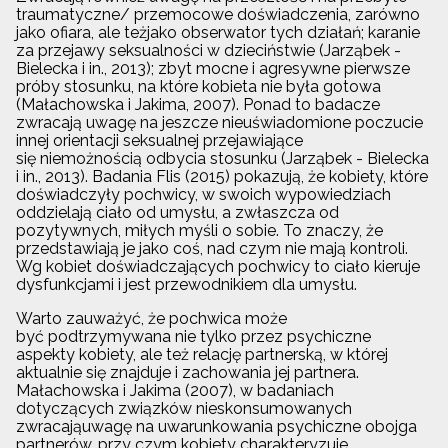
traumatyczne/ przemocowe doświadczenia, zarówno
jako ofiara, ale teżjako obserwator tych działań; karanie
za przejawy seksualności w dzieciństwie (Jarząbek -
Bielecka i in., 2013); zbyt mocne i agresywne pierwsze
próby stosunku, na które kobieta nie była gotowa
(Małachowska i Jakima, 2007). Ponad to badacze
zwracają uwagę na jeszcze nieuświadomione poczucie
innej orientacji seksualnej przejawiające
się niemożnością odbycia stosunku (Jarząbek - Bielecka
i in., 2013). Badania Flis (2015) pokazują, że kobiety, które
doświadczyły pochwicy, w swoich wypowiedziach
oddzielają ciało od umysłu, a zwłaszcza od
pozytywnych, miłych myśli o sobie. To znaczy, że
przedstawiają je jako coś, nad czym nie mają kontroli.
Wg kobiet doświadczających pochwicy to ciało kieruje
dysfunkcjami i jest przewodnikiem dla umysłu.
Warto zauważyć, że pochwica może
być podtrzymywana nie tylko przez psychiczne
aspekty kobiety, ale też relację partnerską, w której
aktualnie się znajduje i zachowania jej partnera.
Małachowska i Jakima (2007), w badaniach
dotyczących związków nieskonsumowanych
zwracająuwagę na uwarunkowania psychiczne obojga
partnerów, przy czym kobiety charakteryzuje