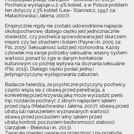
Pochwica występuje u 2-4% kobiet, a w Polsce problem
ten dotyczy 2,3% kobiet (Lew- Starowicz, 1997 za:
Małachowska i Jakima, 2007).
Empirycznie nigdy nie zostało udowodnione napięcie
okołopochwowe, dlatego ciężko jest jednoznacznie
stwierdzić, czy pochwica spowodowana jest skurczem
mięśni, czy też strachem i bólem (Payne i in. 2005 za:
Flis, 2015). Seksualność ludzi jest różnorodna. Każdy
człowiek ma swoje potrzeby seksualne, własny system
wartości, ponad to żyje w danym kontekście
kulturowym co później wpływa na doznania seksualne
(Flis, 2015). Dlatego ciężko podać jedną i
jedynąprzyczynę występowania zaburzeń.
Badacze twierdzą, że psychiczne przyczyny pochwicy
często wiążą się z obawą przed penetracją, a
konkretniej przed krzywdą jaką może wyrządzić penis
(np. rozdarcie pochwy); z silnym napięciem; lękiem
przed ciążą (Małachowska i Jakima, 2007); obawą przed
utratą lub naruszeniem wyznawanych wartości;
obawą przed poczuciem winy; lękiem przed
utratą kontroli; poczuciem bezbronności; słabości
(Jarząbek - Bielecka i in., 2013).
Zwracają również uwagę na przeszłość i na przebyte