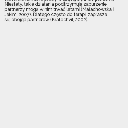
Niestety, takie działania podtrzymują zaburzenie i
partnerzy mogą w nim trwać latami (Małachowska i
Jakim, 2007). Dlatego często do terapii zaprasza
się obojga partnerów (Kratochvil, 2002).
Dawniej niektórzy badacze twierdzili, że pochwica jest
spowodowana niedostosowaniem narządów płciowych
partnera i partnerki (Jarząbek - Bielecka i in., 2013). Do
dzisiaj zdarza się, że w ten sposób tłumaczony jest
waginizm, przez osoby, które nie zajmują się tym
tematem zawodowo (np. przez nastolatki (Jarząbek -
Bielecka i in., 2013)). Dzisiaj już wiemy, że podczas
stosunku pochwa znacznie powiększa swoją objętość, a
biorąc pod uwagę przystosowanie kobiecego ciała do
rodzenia dzieci - teoria jest bezpodstawna (Jarząbek -
Bielecka i in., 2013).
Przy występowaniu problemów z odbyciem stosunku
warto najpierw udać się do ginekologa, który zbada
podstawy biologiczne, które mogą przyczyniać się do
utrudnienia odbycia stosunku. Jeśli jednak lekarz
wykluczy problemy ginekologiczne, warto
umówić się do specjalisty seksuologa lub psychologa,
który pomoże zdiagnozować problem i
dobrać najlepszą z możliwych terapii.