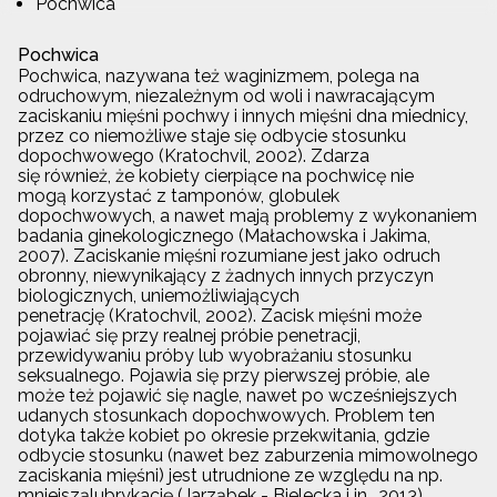
Pochwica
Pochwica
Pochwica, nazywana też waginizmem, polega na
odruchowym, niezależnym od woli i nawracającym
zaciskaniu mięśni pochwy i innych mięśni dna miednicy,
przez co niemożliwe staje się odbycie stosunku
dopochwowego (Kratochvil, 2002). Zdarza
się również, że kobiety cierpiące na pochwicę nie
mogą korzystać z tamponów, globulek
dopochwowych, a nawet mają problemy z wykonaniem
badania ginekologicznego (Małachowska i Jakima,
2007). Zaciskanie mięśni rozumiane jest jako odruch
obronny, niewynikający z żadnych innych przyczyn
biologicznych, uniemożliwiających
penetrację (Kratochvil, 2002). Zacisk mięśni może
pojawiać się przy realnej próbie penetracji,
przewidywaniu próby lub wyobrażaniu stosunku
seksualnego. Pojawia się przy pierwszej próbie, ale
może też pojawić się nagle, nawet po wcześniejszych
udanych stosunkach dopochwowych. Problem ten
dotyka także kobiet po okresie przekwitania, gdzie
odbycie stosunku (nawet bez zaburzenia mimowolnego
zaciskania mięśni) jest utrudnione ze względu na np.
mniejsząlubrykację (Jarząbek - Bielecka i in., 2013).