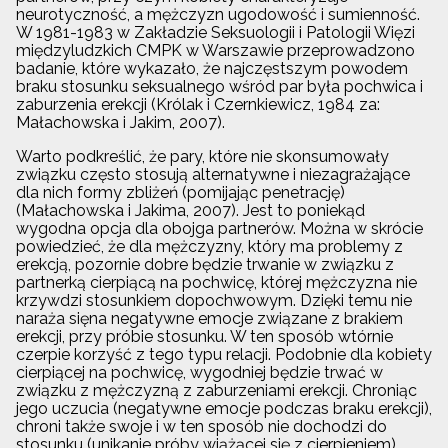
neurotyczność, a mężczyzn ugodowość i sumienność.
W 1981-1983 w Zakładzie Seksuologii i Patologii Więzi
międzyludzkich CMPK w Warszawie przeprowadzono
badanie, które wykazało, że najczęstszym powodem
braku stosunku seksualnego wśród par była pochwica i
zaburzenia erekcji (Królak i Czernkiewicz, 1984 za:
Małachowska i Jakim, 2007).
Warto podkreślić, że pary, które nie skonsumowały
związku często stosują alternatywne i niezagrażające
dla nich formy zbliżeń (pomijając penetrację)
(Małachowska i Jakima, 2007). Jest to poniekąd
wygodna opcja dla obojga partnerów. Można w skrócie
powiedzieć, że dla mężczyzny, który ma problemy z
erekcją, pozornie dobre będzie trwanie w związku z
partnerką cierpiącą na pochwicę, której mężczyzna nie
krzywdzi stosunkiem dopochwowym. Dzięki temu nie
naraża sięna negatywne emocje związane z brakiem
erekcji, przy próbie stosunku. W ten sposób wtórnie
czerpie korzyść z tego typu relacji. Podobnie dla kobiety
cierpiącej na pochwicę, wygodniej będzie trwać w
związku z mężczyzną z zaburzeniami erekcji. Chroniąc
jego uczucia (negatywne emocje podczas braku erekcji),
chroni także swoje i w ten sposób nie dochodzi do
stosunku (unikanie próby wiążącej się z cierpieniem).