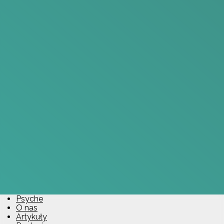
Psyche
O nas
Artykuły