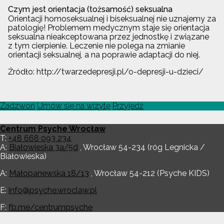
Czym jest orientacja (tożsamość) seksualna
Orientacji homoseksualnej i biseksualnej nie uznajemy za
patologię! Problemem medycznym staje się orientacja
seksualna nieakceptowana przez jednostkę i związane
z tym cierpienie. Leczenie nie polega na zmianie
orientacji seksualnej, a na poprawie adaptacji do niej.
Źródło: http://twarzedepresji.pl/o-depresji-u-dzieci/
Zadzwoń
Umów się na wizytę
Przyjedź
Centrum Psyche Wrocław
T:
+48 668 093 234
A:
Białowieska 3a/5d
,
Wrocław
54-234
(róg Legnicka /
Białowieska)
A:
Małopanewska 18/13
,
Wrocław
54-212
(Psyche KIDS)
E:
info@psyche.wroclaw.pl
F:
fb.me/centrumpsyche