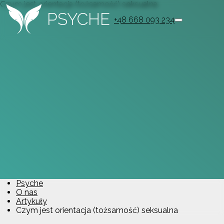
Czym jest orientacja (tożsamość) seksualna
PSYCHE
+48 668 093 234
Psyche
O nas
Artykuły
Czym jest orientacja (tożsamość) seksualna