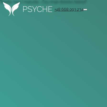
Trawka, hasz i maryśka... Czy moje dziecko bierze?
PSYCHE
+48 668 093 234