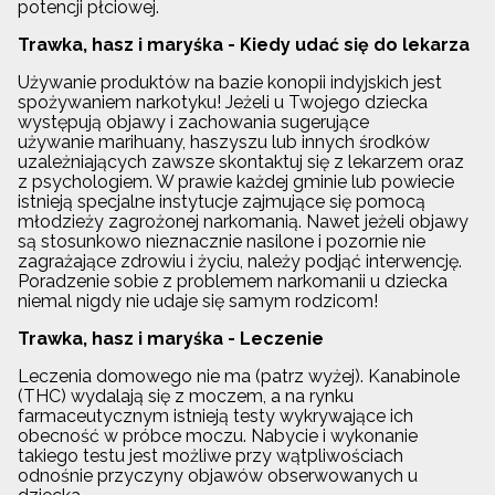
potencji płciowej.
Trawka, hasz i maryśka - Kiedy udać się do lekarza
Używanie produktów na bazie konopii indyjskich jest
spożywaniem narkotyku! Jeżeli u Twojego dziecka
występują objawy i zachowania sugerujące
używanie marihuany, haszyszu lub innych środków
uzależniających zawsze skontaktuj się z lekarzem oraz
z psychologiem. W prawie każdej gminie lub powiecie
istnieją specjalne instytucje zajmujące się pomocą
młodzieży zagrożonej narkomanią. Nawet jeżeli objawy
są stosunkowo nieznacznie nasilone i pozornie nie
zagrażające zdrowiu i życiu, należy podjąć interwencję.
Poradzenie sobie z problemem narkomanii u dziecka
niemal nigdy nie udaje się samym rodzicom!
Trawka, hasz i maryśka - Leczenie
Leczenia domowego nie ma (patrz wyżej). Kanabinole
(THC) wydalają się z moczem, a na rynku
farmaceutycznym istnieją testy wykrywające ich
obecność w próbce moczu. Nabycie i wykonanie
takiego testu jest możliwe przy wątpliwościach
odnośnie przyczyny objawów obserwowanych u