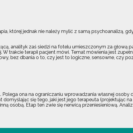
a, której jednak nie należy mylić z samą psychoanalizą, gd
ącą, analityk zaś siedzi na fotelu umieszczonym za głową pac
j. W trakcie terapii pacjent mówi. Temat mówienia jest zupe
wy, bez dbania o to, czy jest to logiczne, sensowne, czy p
. Polega ona na ograniczaniu wprowadzania własnej osoby do t
t domyślając się tego, jaki jest jego terapeuta (projektując na
ną osobą. Etap ten zwie się nerwicą przeniesieniową. Analizow