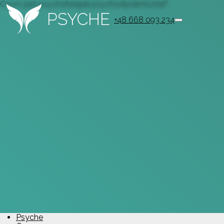
Czym jest psychoterapia psychodynamiczna?
PSYCHE
+48 668 093 234
Psyche