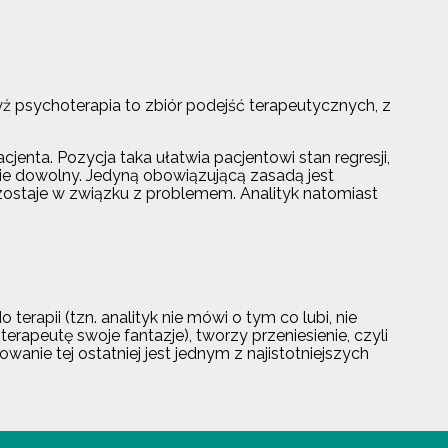
yż psychoterapia to zbiór podejść terapeutycznych, z
jenta. Pozycja taka ułatwia pacjentowi stan regresji,
łnie dowolny. Jedyną obowiązującą zasadą jest
ozostaje w związku z problemem. Analityk natomiast
erapii (tzn. analityk nie mówi o tym co lubi, nie
 terapeutę swoje fantazje), tworzy przeniesienie, czyli
anie tej ostatniej jest jednym z najistotniejszych