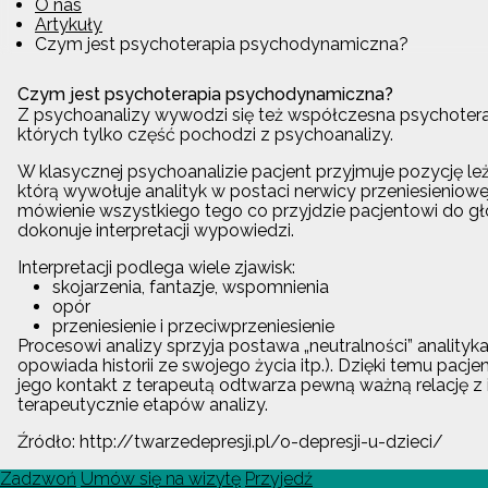
O nas
Artykuły
Czym jest psychoterapia psychodynamiczna?
Czym jest psychoterapia psychodynamiczna?
Z psychoanalizy wywodzi się też współczesna psychoterapi
których tylko część pochodzi z psychoanalizy.
W klasycznej psychoanalizie pacjent przyjmuje pozycję leż
którą wywołuje analityk w postaci nerwicy przeniesieniowe
mówienie wszystkiego tego co przyjdzie pacjentowi do gło
dokonuje interpretacji wypowiedzi.
Interpretacji podlega wiele zjawisk:
skojarzenia, fantazje, wspomnienia
opór
przeniesienie i przeciwprzeniesienie
Procesowi analizy sprzyja postawa „neutralności” analityka
opowiada historii ze swojego życia itp.). Dzięki temu pacjen
jego kontakt z terapeutą odtwarza pewną ważną relację z in
terapeutycznie etapów analizy.
Źródło: http://twarzedepresji.pl/o-depresji-u-dzieci/
Zadzwoń
Umów się na wizytę
Przyjedź