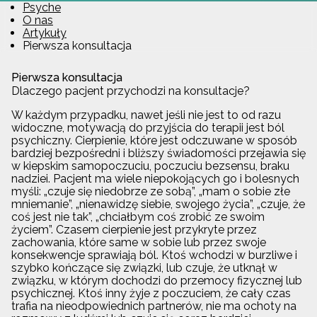
Psyche
O nas
Artykuły
Pierwsza konsultacja
Pierwsza konsultacja
Dlaczego pacjent przychodzi na konsultacje?
W każdym przypadku, nawet jeśli nie jest to od razu
widoczne, motywacją do przyjścia do terapii jest ból
psychiczny. Cierpienie, które jest odczuwane w sposób
bardziej bezpośredni i bliższy świadomości przejawia się
w kiepskim samopoczuciu, poczuciu bezsensu, braku
nadziei. Pacjent ma wiele niepokojących go i bolesnych
myśli: „czuje się niedobrze ze sobą”, „mam o sobie złe
mniemanie”, „nienawidzę siebie, swojego życia”, „czuje, że
coś jest nie tak”, „chciałbym coś zrobić ze swoim
życiem”. Czasem cierpienie jest przykryte przez
zachowania, które same w sobie lub przez swoje
konsekwencje sprawiają ból. Ktoś wchodzi w burzliwe i
szybko kończące się związki, lub czuje, że utknął w
związku, w którym dochodzi do przemocy fizycznej lub
psychicznej. Ktoś inny żyje z poczuciem, że cały czas
trafia na nieodpowiednich partnerów, nie ma ochoty na