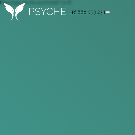
Dlaczego mi nie wychodzi? (1/2)
PSYCHE
+48 668 093 234