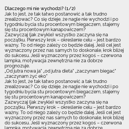
Dlaczego mi nie wychodzi? (1/2)
Jak to jest, że tak łatwo postanowić a tak trudno
zrealizować? Co się dzieje, że nagle nie wychodzi i po
tygodniu bycia stu procentowym biegaczem, stajemy
się stu procentowym kanapowiczem?
Zazwyczaj (jak zwykle) wszystko zaczyna się na
początku. Pierwszy krok – określenie celu – jest bardzo
ważny. To od niego zależy co będzie dalej. Jeśli cel jest
wyznaczony przez nas samych to doskonale, krok bliżej
do sukcesu. Jeśli wyznaczony przez kogoś – czerwona
lampka, motywacja zewnętrzna nie za dobrze
prognozuje.
„Od jutra nowa ja” „od jutra dieta” „zaczynam biegać”
„zaczynam żyć eko”
Jak to jest, że tak łatwo postanowić a tak trudno
zrealizować? Co się dzieje, że nagle nie wychodzi i po
tygodniu bycia stu procentowym biegaczem, stajemy
się stu procentowym kanapowiczem?
Zazwyczaj (jak zwykle) wszystko zaczyna się na
początku. Pierwszy krok – określenie celu – jest bardzo
ważny. To od niego zależy co będzie dalej. Jesli cel jest
wyznaczony przez nas samych to doskonale, krok bliżej
do sukcesu. Jeśli wyznaczony przez kogoś – czerwona
lampka, motywacja zewnętrzna nie za dobrze