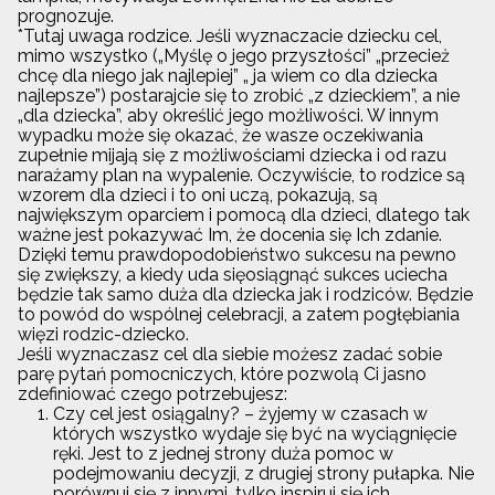
prognozuje.
*Tutaj uwaga rodzice. Jeśli wyznaczacie dziecku cel,
mimo wszystko („Myślę o jego przyszłości” „przecież
chcę dla niego jak najlepiej” „ ja wiem co dla dziecka
najlepsze”) postarajcie się to zrobić „z dzieckiem”, a nie
„dla dziecka”, aby określić jego możliwości. W innym
wypadku może się okazać, że wasze oczekiwania
zupełnie mijają się z możliwościami dziecka i od razu
narażamy plan na wypalenie. Oczywiście, to rodzice są
wzorem dla dzieci i to oni uczą, pokazują, są
największym oparciem i pomocą dla dzieci, dlatego tak
ważne jest pokazywać Im, że docenia się Ich zdanie.
Dzięki temu prawdopodobieństwo sukcesu na pewno
się zwiększy, a kiedy uda sięosiągnąć sukces uciecha
będzie tak samo duża dla dziecka jak i rodziców. Będzie
to powód do wspólnej celebracji, a zatem pogłębiania
więzi rodzic-dziecko.
Jeśli wyznaczasz cel dla siebie możesz zadać sobie
parę pytań pomocniczych, które pozwolą Ci jasno
zdefiniować czego potrzebujesz:
Czy cel jest osiągalny? – żyjemy w czasach w
których wszystko wydaje się być na wyciągnięcie
ręki. Jest to z jednej strony duża pomoc w
podejmowaniu decyzji, z drugiej strony pułapka. Nie
porównuj się z innymi, tylko inspiruj się ich