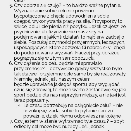
celu?
Czy dobrze się czuję? – to bardzo ważne pytanie.
Wyznaczanie sobie celu nie powinno
byćpołączone z chęcią udowodnienia sobie
czegoś, wykonywania pracy na siłę. Przysporzy to
więcej bólu i cierpienia niż pożytku. Jeżeli czujesz, że
psychicznie lub fizycznie nie masz siły na
podejmowanie jakichś działań, to najpierw zadbaj o
siebie. Poszukaj czynności przyjemnych, leczących,
uspokajających, które pozwolą Ci nabrać siły i chęci
do podejmowania wyzwań. Inaczej przy porażce
pogrążysz się w złym samopoczuciu
Czy dążenie do celu będzie mi sprawiało
przyjemność? – oczywiście gdyby wszystko było
takiełatwe i przyjemne cele same by się realizowały.
Niemniej jednak, jeśli naszym celem
będzie uprawianie jakiegoś sportu, aby wyglądać i
czuć się zdrowiej, to może warto zastanowić się jaki
sport będzie dla nas najprzyjemniejszy, a nie jaki jest
teraz popularny.
Ile czasu potrzebuję na osiągnięcie celu? – nie
oszukuj się. zadaj sobie to pytanie bardzo
poważnie, dzięki niemu odpowiesz na kolejne:
Czy jestem w stanie wytrzymać tyle czasu? – zbyt
odległy cel może być nużący. Jeśli jednak