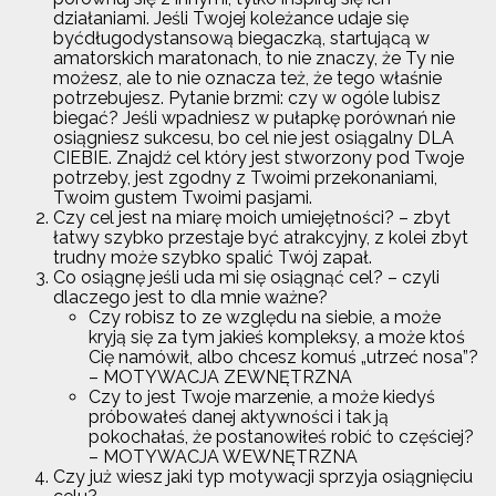
działaniami. Jeśli Twojej koleżance udaje się
byćdługodystansową biegaczką, startującą w
amatorskich maratonach, to nie znaczy, że Ty nie
możesz, ale to nie oznacza też, że tego właśnie
potrzebujesz. Pytanie brzmi: czy w ogóle lubisz
biegać? Jeśli wpadniesz w pułapkę porównań nie
osiągniesz sukcesu, bo cel nie jest osiągalny DLA
CIEBIE. Znajdź cel który jest stworzony pod Twoje
potrzeby, jest zgodny z Twoimi przekonaniami,
Twoim gustem Twoimi pasjami.
Czy cel jest na miarę moich umiejętności? – zbyt
łatwy szybko przestaje być atrakcyjny, z kolei zbyt
trudny może szybko spalić Twój zapał.
Co osiągnę jeśli uda mi się osiągnąć cel? – czyli
dlaczego jest to dla mnie ważne?
Czy robisz to ze względu na siebie, a może
kryją się za tym jakieś kompleksy, a może ktoś
Cię namówił, albo chcesz komuś „utrzeć nosa”?
– MOTYWACJA ZEWNĘTRZNA
Czy to jest Twoje marzenie, a może kiedyś
próbowałeś danej aktywności i tak ją
pokochałaś, że postanowiłeś robić to częściej?
– MOTYWACJA WEWNĘTRZNA
Czy już wiesz jaki typ motywacji sprzyja osiągnięciu