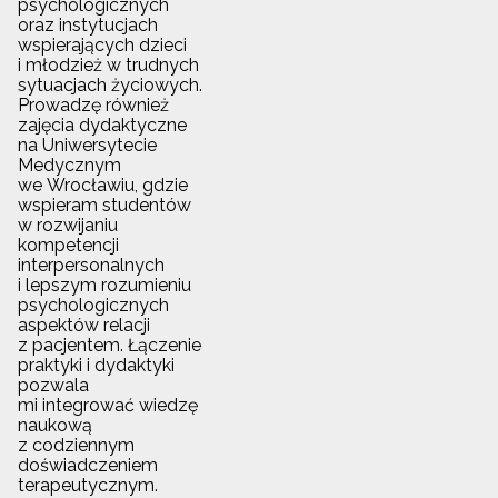
psychologicznych
oraz instytucjach
wspierających dzieci
i młodzież w trudnych
sytuacjach życiowych.
Prowadzę również
zajęcia dydaktyczne
na Uniwersytecie
Medycznym
we Wrocławiu, gdzie
wspieram studentów
w rozwijaniu
kompetencji
interpersonalnych
i lepszym rozumieniu
psychologicznych
aspektów relacji
z pacjentem. Łączenie
praktyki i dydaktyki
pozwala
mi integrować wiedzę
naukową
z codziennym
doświadczeniem
terapeutycznym.