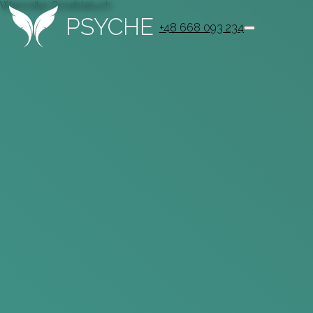
Weronika Grzebieluch
PSYCHE
+48 668 093 234