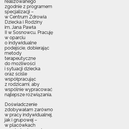
realizowanego
zgodnie z programem
specjalizacji –
w Centrum Zdrowia
Dziecka i Rodziny
im. Jana Pawła
II w Sosnowcu. Pracuję
w oparciu
o indywidualne
podejście, dobierając
metody
terapeutyczne
do możliwości
i sytuacji dziecka
oraz ściśle
współpracując
z rodzicami, aby
wspólnie wypracować
najlepsze rozwiązania.
Doświadczenie
zdobywałam zarówno
w pracy indywidualnej,
jak i grupowej –
w placówkach