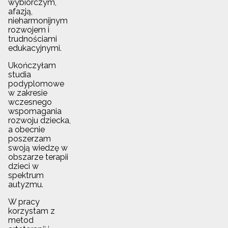
wybiórczym,
afazją,
nieharmonijnym
rozwojem i
trudnościami
edukacyjnymi.
Ukończyłam
studia
podyplomowe
w zakresie
wczesnego
wspomagania
rozwoju dziecka,
a obecnie
poszerzam
swoją wiedzę w
obszarze terapii
dzieci w
spektrum
autyzmu.
W pracy
korzystam z
metod