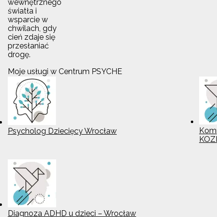
wewnętrznego
światła i
wsparcie w
chwilach, gdy
cień zdaje się
przesłaniać
drogę.
Moje usługi w Centrum PSYCHE
Komp
Psycholog Dziecięcy Wrocław
KOZ
Diagnoza ADHD u dzieci – Wrocław