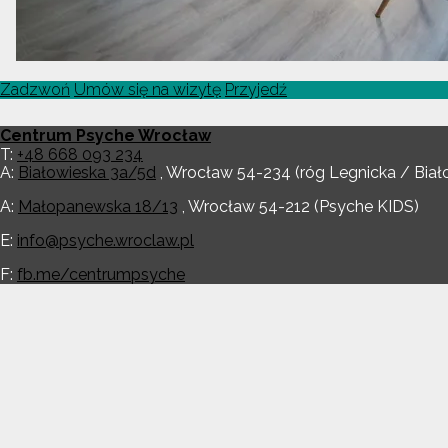
Zadzwoń
Umów się na wizytę
Przyjedź
Centrum Psyche Wrocław
T:
+48 668 093 234
A:
Białowieska 3a/5d
,
Wrocław
54-234
(róg Legnicka / Biał
A:
Małopanewska 18/13
,
Wrocław
54-212
(Psyche KIDS)
E:
info@psyche.wroclaw.pl
F:
fb.me/centrumpsyche