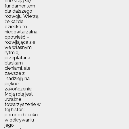
one stają się
fundamentem
dla dalszego
rozwoju. Wierzę,
że każde
dziecko to
niepowtarzalna
opowieść –
rozwijająca się
we własnym
rytmie,
przeplatana
blaskami i
cieniami, ale
zawsze z
nadzieją na
piękne
zakończenie.
Moją rolą jest
uważne
towarzyszenie w
tej historii:
pomoc dziecku
w odkrywaniu
jego