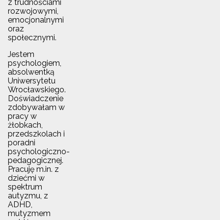
z trudnościami
rozwojowymi,
emocjonalnymi
oraz
społecznymi.
Jestem
psychologiem,
absolwentką
Uniwersytetu
Wrocławskiego.
Doświadczenie
zdobywałam w
pracy w
żłobkach,
przedszkolach i
poradni
psychologiczno-
pedagogicznej.
Pracuję m.in. z
dziećmi w
spektrum
autyzmu, z
ADHD,
mutyzmem