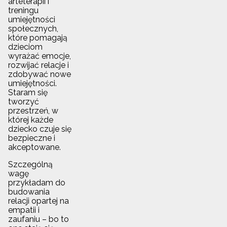
arteterapii i
treningu
umiejętności
społecznych,
które pomagają
dzieciom
wyrażać emocje,
rozwijać relacje i
zdobywać nowe
umiejętności.
Staram się
tworzyć
przestrzeń, w
której każde
dziecko czuje się
bezpieczne i
akceptowane.
Szczególną
wagę
przykładam do
budowania
relacji opartej na
empatii i
zaufaniu – bo to