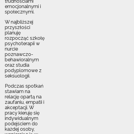
trudnościami
emocjonalnymi i
społecznymi.
W najbliższej
przyszłości
planuję
rozpocząć szkołę
psychoterapii w
nurcie
poznawczo-
behawioralnym
oraz studia
podyplomowe z
seksuologii.
Podczas spotkań
stawiam na
relację opartą na
zaufaniu, empatii i
akceptacji. W
pracy kieruję się
indywidualnym
podejściem do
każdej osoby,