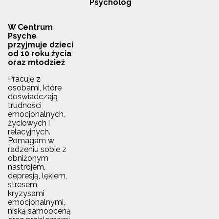
Psycholog
W Centrum
Psyche
przyjmuje dzieci
od 10 roku życia
oraz młodzież
Pracuję z
osobami, które
doświadczają
trudności
emocjonalnych,
życiowych i
relacyjnych.
Pomagam w
radzeniu sobie z
obniżonym
nastrojem,
depresją, lękiem,
stresem,
kryzysami
emocjonalnymi,
niską samooceną