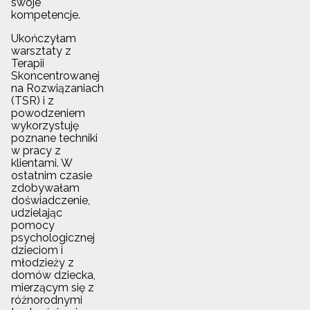
swoje
kompetencje.
Ukończyłam
warsztaty z
Terapii
Skoncentrowanej
na Rozwiązaniach
(TSR) i z
powodzeniem
wykorzystuję
poznane techniki
w pracy z
klientami. W
ostatnim czasie
zdobywałam
doświadczenie,
udzielając
pomocy
psychologicznej
dzieciom i
młodzieży z
domów dziecka,
mierzącym się z
różnorodnymi