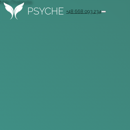
Maja Chojnacka
PSYCHE
+48 668 093 234