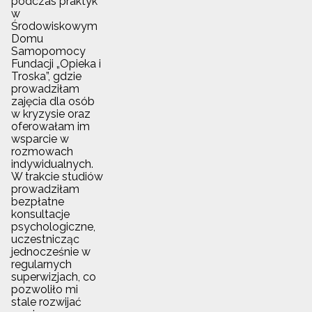
podczas praktyk
w
Środowiskowym
Domu
Samopomocy
Fundacji „Opieka i
Troska”, gdzie
prowadziłam
zajęcia dla osób
w kryzysie oraz
oferowałam im
wsparcie w
rozmowach
indywidualnych.
W trakcie studiów
prowadziłam
bezpłatne
konsultacje
psychologiczne,
uczestnicząc
jednocześnie w
regularnych
superwizjach, co
pozwoliło mi
stale rozwijać