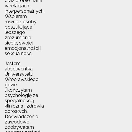
oraz problemami
w relacjach
interpersonalnych.
Wspieram
również osoby
poszukujące
lepszego
zrozumienia
siebie, swojej
emocjonalności i
seksualności.
Jestem
absolwentką
Uniwersytetu
Wrocławskiego,
gdzie
ukończyłam
psychologię ze
specjalnością
kliniczną i zdrowia
dorosłych.
Doświadczenie
zawodowe
zdobywałam