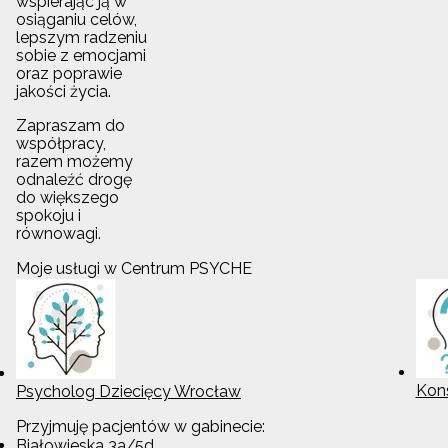
wspierając ją w
osiąganiu celów,
lepszym radzeniu
sobie z emocjami
oraz poprawie
jakości życia.
Zapraszam do
współpracy,
razem możemy
odnaleźć drogę
do większego
spokoju i
równowagi.
Moje usługi w Centrum PSYCHE
Kons
Psycholog Dziecięcy Wrocław
Przyjmuję pacjentów w gabinecie:
Białowieska 3a/5d