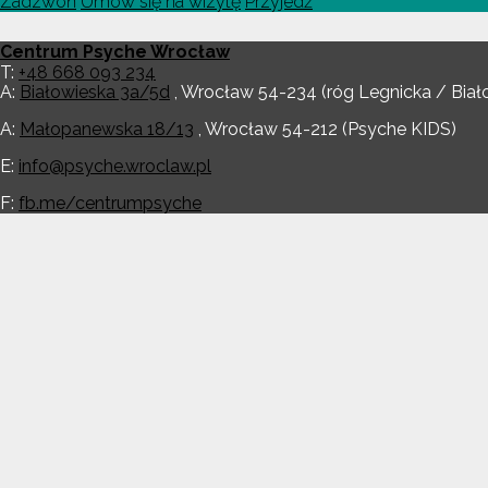
Zadzwoń
Umów się na wizytę
Przyjedź
Centrum Psyche Wrocław
T:
+48 668 093 234
A:
Białowieska 3a/5d
,
Wrocław
54-234
(róg Legnicka / Biał
A:
Małopanewska 18/13
,
Wrocław
54-212
(Psyche KIDS)
E:
info@psyche.wroclaw.pl
F:
fb.me/centrumpsyche