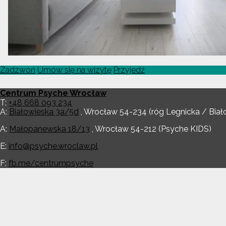
Zadzwoń
Umów się na wizytę
Przyjedź
Centrum Psyche Wrocław
T:
+48 668 093 234
A:
Białowieska 3a/5d
,
Wrocław
54-234
(róg Legnicka / Biał
A:
Małopanewska 18/13
,
Wrocław
54-212
(Psyche KIDS)
E:
info@psyche.wroclaw.pl
F:
fb.me/centrumpsyche