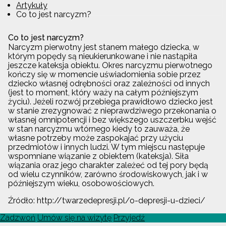
Artykuły
Co to jest narcyzm?
Co to jest narcyzm?
Narcyzm pierwotny jest stanem małego dziecka, w
którym popędy są nieukierunkowane i nie nastąpiła
jeszcze kateksja obiektu. Okres narcyzmu pierwotnego
kończy się w momencie uświadomienia sobie przez
dziecko własnej odrębności oraz zależności od innych
(jest to moment, który waży na całym późniejszym
życiu). Jeżeli rozwój przebiega prawidłowo dziecko jest
w stanie zrezygnować z nieprawdziwego przekonania o
własnej omnipotencji i bez większego uszczerbku wejść
w stan narcyzmu wtórnego kiedy to zauważa, że
własne potrzeby może zaspokajać przy użyciu
przedmiotów i innych ludzi. W tym miejscu następuje
wspomniane wiązanie z obiektem (kateksja). Siła
wiązania oraz jego charakter zależeć od tej pory będą
od wielu czynników, zarówno środowiskowych, jak i w
późniejszym wieku, osobowościowych.
Źródło: http://twarzedepresji.pl/o-depresji-u-dzieci/
Zadzwoń
Umów się na wizytę
Przyjedź