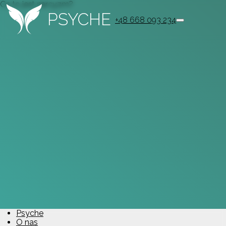
Co to jest narcyzm?
PSYCHE
+48 668 093 234
Psyche
O nas