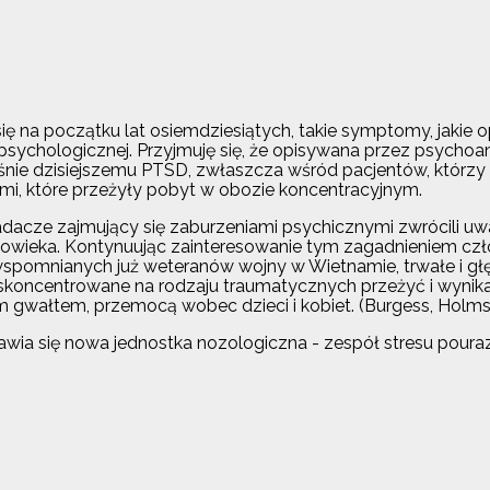
ię na początku lat osiemdziesiątych, takie symptomy, jakie 
 psychologicznej. Przyjmuję się, że opisywana przez psychoa
śnie dzisiejszemu PTSD, zwłaszcza wśród pacjentów, którzy
, które przeżyły pobyt w obozie koncentracyjnym.
adacze zajmujący się zaburzeniami psychicznymi zwrócili uw
łowieka. Kontynuując zainteresowanie tym zagadnieniem c
wspomnianych już weteranów wojny w Wietnamie, trwałe i gł
skoncentrowane na rodzaju traumatycznych przeżyć i wynikaj
 gwałtem, przemocą wobec dzieci i kobiet. (Burgess, Holmst
ojawia się nowa jednostka nozologiczna - zespół stresu poura