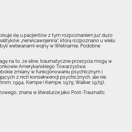
opisuje się u pacjentów z tym rozpoznaniem już dużo
nalityków „nerwicawojenna”, którą rozpoznano u wielu
 byli weteranami wojny w Wietnamie. Podobne
agę na to, że silne, traumatyczne przeżycia mogą w
złonkowie Amerykańskiego Towarzystwa
ębokie zmiany w funkcjonowaniu psychicznym i
ących z nich konsekwencji psychicznych, ale nie
rom, 1994, Kempe i Kempe, 1979, Walker, 1979).
zowego, znana w literaturze jako Post-Traumatic