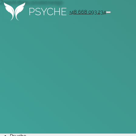
Zespół stresu pourazowego
PSYCHE
+48 668 093 234