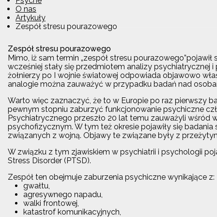
Psyche
O nas
Artykuły
Zespół stresu pourazowego
Zespół stresu pourazowego
Mimo, iż sam termin „zespół stresu pourazowego”pojawił s
wcześniej stały się przedmiotem analizy psychiatrycznej i
żołnierzy po I wojnie światowej odpowiada objawowo wła
analogie można zauważyć w przypadku badań nad osobami
Warto więc zaznaczyć, że to w Europie po raz pierwszy b
pewnym stopniu zaburzyć funkcjonowanie psychiczne cz
Psychiatrycznego przeszło 20 lat temu zauważyli wśród 
psychofizycznym. W tym też okresie pojawiły się badania 
związanych z wojną. Objawy te związane były z przeżytym
W związku z tym zjawiskiem w psychiatrii i psychologii p
Stress Disorder (PTSD).
Zespół ten obejmuje zaburzenia psychiczne wynikające z:
gwałtu,
agresywnego napadu,
walki frontowej,
katastrof komunikacyjnych,