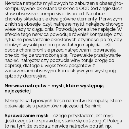
Nerwica natręctw myślowych to zaburzenia obsesyjno-
kompulsywne, określane w skrócie OCD (od angielskich
słów obsessive-compulsive disorder). Na obraz
choroby składają się dwa główne elementy. Pierwszym
z nich są obsesje, czyli natrętne myśli, nękające chorego
wiele razy w ciągu dnia. Powodują one silne napięcie. W
efekcie tego nerwica powoduje również kompulsje, czyli
rytualne powtarzanie określonych czynności po to, aby
obniżyć wysoki poziom powstałego napięcia. Jeśli
osoba chora broni się przed natręctwami, powracają
one do niej ze wzmożoną siłą. Przewlekłe przeżywanie
napięć, natręctw czy poczucia winy torują drogę do
depresji, dlatego u większości pacjentów z
zaburzeniami obsesyjno-kompulsywnymi występują
epizody depresyjne.
Nerwica natręctw – myśli, które występują
najczęściej
Istnieje kilka typowych treści natręctw i kompulsji, które
pojawiają się u pacjentów najczęściej. Są nimi:
Sprawdzanie myśli
– czego przykładem jest myśl:
„jeśli czegoś nie sprawdzę, stanie się coś złego”. Polega
to na tym, że osoba z nerwicą natręctw potrafi, np.