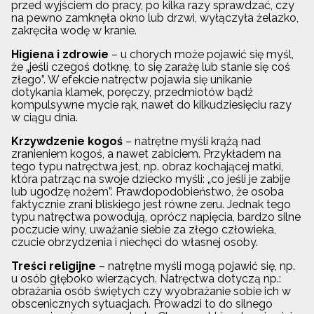
przed wyjściem do pracy, po kilka razy sprawdzać, czy
na pewno zamknęła okno lub drzwi, wyłączyła żelazko,
zakręciła wodę w kranie.
Higiena i zdrowie
– u chorych może pojawić się myśl,
że „jeśli czegoś dotknę, to się zarażę lub stanie się coś
złego”. W efekcie natręctw pojawia się unikanie
dotykania klamek, poręczy, przedmiotów bądź
kompulsywne mycie rąk, nawet do kilkudziesięciu razy
w ciągu dnia.
Krzywdzenie kogoś
– natrętne myśli krążą nad
zranieniem kogoś, a nawet zabiciem. Przykładem na
tego typu natręctwa jest, np. obraz kochającej matki,
która patrząc na swoje dziecko myśli: „co jeśli je zabije
lub ugodzę nożem”. Prawdopodobieństwo, że osoba
faktycznie zrani bliskiego jest równe zeru. Jednak tego
typu natręctwa powodują, oprócz napięcia, bardzo silne
poczucie winy, uważanie siebie za złego człowieka,
czucie obrzydzenia i niechęci do własnej osoby.
Treści religijne
– natrętne myśli mogą pojawić się, np.
u osób głęboko wierzących. Natręctwa dotyczą np.:
obrażania osób świętych czy wyobrażanie sobie ich w
obscenicznych sytuacjach. Prowadzi to do silnego