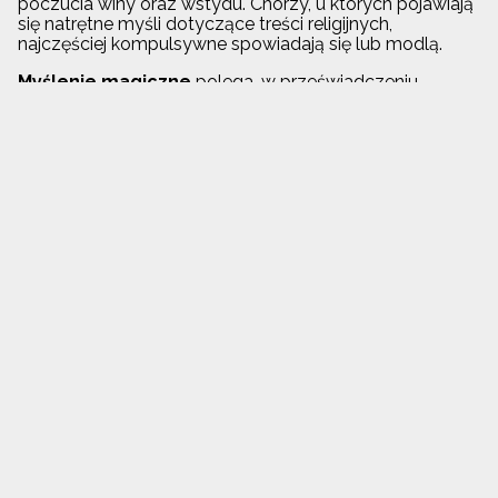
poczucia winy oraz wstydu. Chorzy, u których pojawiają
się natrętne myśli dotyczące treści religijnych,
najczęściej kompulsywne spowiadają się lub modlą.
Myślenie magiczne
polega, w przeświadczeniu
chorego, że wykonanie konkretnej czynności ochroni go
przed bliżej nieokreślonym niebezpieczeństwem.
Przykładem takiego postępowania jest np.: mieszanie
herbaty w określony sposób, chodzenie po chodnikach,
omijając złącza pomiędzy płytami chodnikowymi,
czytanie wszystkich informacji na ulicznych plakatach
zgodnie z wymyślonym wcześniej schematem.
Zadzwoń
Umów się na wizytę
Przyjedź
Centrum Psyche Wrocław
T:
+48 668 093 234
A:
Białowieska 3a/5d
,
Wrocław
54-234
(róg Legnicka /
Białowieska)
A:
Małopanewska 18/13
,
Wrocław
54-212
(Psyche KIDS)
E:
info@psyche.wroclaw.pl