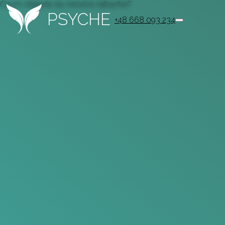
Czym objawia się nerwica natręctw?
PSYCHE
+48 668 093 234