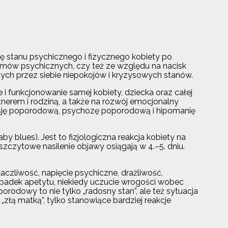
mę stanu psychicznego i fizycznego kobiety po
emów psychicznych, czy też ze względu na nacisk
nych przez siebie niepokojów i kryzysowych stanów.
 funkcjonowanie samej kobiety, dziecka oraz całej
tnerem i rodziną, a także na rozwój emocjonalny
sję poporodową, psychozę poporodową i hipomanię
blues). Jest to fizjologiczna reakcja kobiety na
 szczytowe nasilenie objawy osiągają w 4.–5. dniu.
czliwość, napięcie psychiczne, drażliwość,
spadek apetytu, niekiedy uczucie wrogości wobec
orodowy to nie tylko „radosny stan”, ale też sytuacja
„złą matką”, tylko stanowiące bardziej reakcje