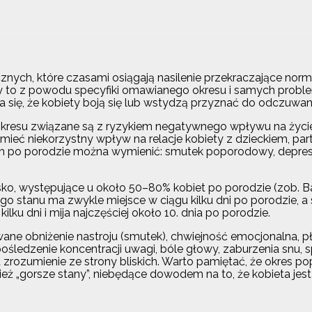
cznych, które czasami osiągają nasilenie przekraczające nor
zy to z powodu specyfiki omawianego okresu i samych probl
za się, że kobiety boją się lub wstydzą przyznać do odczuwa
kresu związane są z ryzykiem negatywnego wpływu na życie i
mieć niekorzystny wpływ na relacje kobiety z dzieckiem, par
h po porodzie można wymienić: smutek poporodowy, depre
, występujące u około 50–80% kobiet po porodzie (zob. Baby 
ego stanu ma zwykle miejsce w ciągu kilku dni po porodzie, a
u dni i mija najczęściej około 10. dnia po porodzie.
e obniżenie nastroju (smutek), chwiejność emocjonalna, pła
śledzenie koncentracji uwagi, bóle głowy, zaburzenia snu, 
zrozumienie ze strony bliskich. Warto pamiętać, że okres pop
eż „gorsze stany”, niebędące dowodem na to, że kobieta jest 