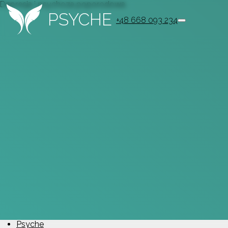
Depresja i psychoza poporodowa
PSYCHE
+48 668 093 234
Psyche