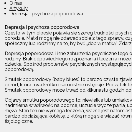
O nas
Artykuły
Depresja i psychoza poporodowa
Depresja i psychoza poporodowa
Często w tym okresie pojawia się szereg trudności psychi
porodzie. Matki mogą nie zdawać sobie z tego sprawy, c
społeczny lub rodzinny na to, by być „dobrą matką”. Zdar
Depresja poporodowa i inne zaburzenia psychiczne tego o
rodziny. Brak odpowiedniego rozpoznania i leczenia może 
dziecka. Spośród problemów psychicznych występującyc
poporodową.
Smutek poporodowy (baby blues) to bardzo częste zjawisko
poród, która trwa krótko i samoistnie ustępuje. Początek t
Smutek poporodowy może trwać od kilkunastu godzin do kilk
Objawy smutku poporodowego to: niewielkie lub umiarkowan
nadmierna wrażliwość na bodźce, uczucie wyczerpania, upo
męża. Stan ten nie wymaga leczenia, ważne jest natomiast 
bardzo obciążająca kobietę, z którą mogą się wiązać równi
fizjologiczne.