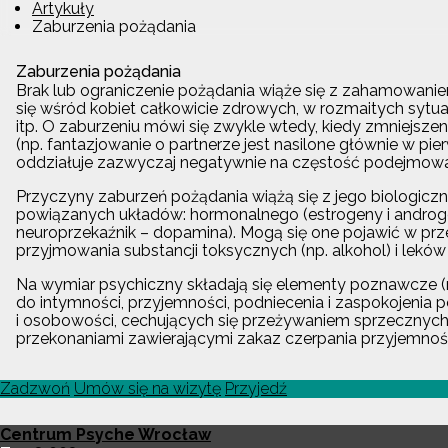
Artykuły
Zaburzenia pożądania
Zaburzenia pożądania
Brak lub ograniczenie pożądania wiąże się z zahamowanie
się wśród kobiet całkowicie zdrowych, w rozmaitych sytua
itp. O zaburzeniu mówi się zwykle wtedy, kiedy zmniejsz
(np. fantazjowanie o partnerze jest nasilone głównie w pie
oddziałuje zazwyczaj negatywnie na częstość podejmowani
Przyczyny zaburzeń pożądania wiążą się z jego biologic
powiązanych układów: hormonalnego (estrogeny i androge
neuroprzekaźnik – dopamina). Mogą się one pojawić w prz
przyjmowania substancji toksycznych (np. alkohol) i lek
Na wymiar psychiczny składają się elementy poznawcze (n
do intymności, przyjemności, podniecenia i zaspokojenia p
i osobowości, cechujących się przeżywaniem sprzecznych t
przekonaniami zawierającymi zakaz czerpania przyjemnoś
Zadzwoń
Umów się na wizytę
Przyjedź
Centrum Psyche Wrocław