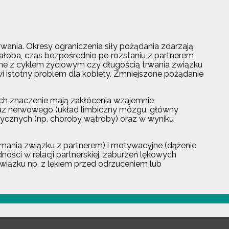
ania. Okresy ograniczenia siły pożądania zdarzają
żałoba, czas bezpośrednio po rozstaniu z partnerem
ane z cyklem życiowym czy długością trwania związku
owi istotny problem dla kobiety. Zmniejszone pożądanie
ch znaczenie mają zakłócenia wzajemnie
oraz nerwowego (układ limbiczny mózgu, główny
tycznych (np. choroby wątroby) oraz w wyniku
ymania związku z partnerem) i motywacyjne (dążenie
ości w relacji partnerskiej, zaburzeń lękowych
związku np. z lękiem przed odrzuceniem lub