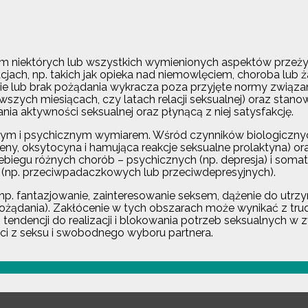
m niektórych lub wszystkich wymienionych aspektów przeżyw
cjach, np. takich jak opieka nad niemowlęciem, choroba lub 
enie lub brak pożądania wykracza poza przyjęte normy związ
rwszych miesiącach, czy latach relacji seksualnej) oraz stan
a aktywności seksualnej oraz płynącą z niej satysfakcję.
znym i psychicznym wymiarem. Wśród czynników biologiczny
ny, oksytocyna i hamująca reakcje seksualne prolaktyna) 
ebiegu różnych chorób – psychicznych (np. depresja) i soma
ów (np. przeciwpadaczkowych lub przeciwdepresyjnych).
p. fantazjowanie, zainteresowanie seksem, dążenie do utrz
ożądania). Zakłócenie w tych obszarach może wynikać z trudn
endencji do realizacji i blokowania potrzeb seksualnych w 
ci z seksu i swobodnego wyboru partnera.