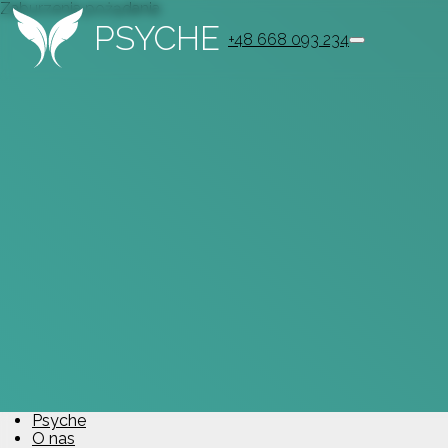
Zaburzenia pożądania
PSYCHE
+48 668 093 234
Psyche
O nas