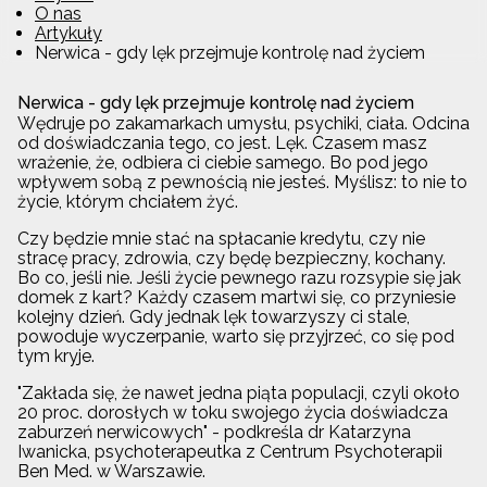
O nas
Artykuły
Nerwica - gdy lęk przejmuje kontrolę nad życiem
Nerwica - gdy lęk przejmuje kontrolę nad życiem
Wędruje po zakamarkach umysłu, psychiki, ciała. Odcina
od doświadczania tego, co jest. Lęk. Czasem masz
wrażenie, że, odbiera ci ciebie samego. Bo pod jego
wpływem sobą z pewnością nie jesteś. Myślisz: to nie to
życie, którym chciałem żyć.
Czy będzie mnie stać na spłacanie kredytu, czy nie
stracę pracy, zdrowia, czy będę bezpieczny, kochany.
Bo co, jeśli nie. Jeśli życie pewnego razu rozsypie się jak
domek z kart? Każdy czasem martwi się, co przyniesie
kolejny dzień. Gdy jednak lęk towarzyszy ci stale,
powoduje wyczerpanie, warto się przyjrzeć, co się pod
tym kryje.
"Zakłada się, że nawet jedna piąta populacji, czyli około
20 proc. dorosłych w toku swojego życia doświadcza
zaburzeń nerwicowych" - podkreśla dr Katarzyna
Iwanicka, psychoterapeutka z Centrum Psychoterapii
Ben Med. w Warszawie.