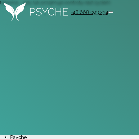
Nerwica - gdy lęk przejmuje kontrolę nad życiem
PSYCHE
+48 668 093 234
Psyche