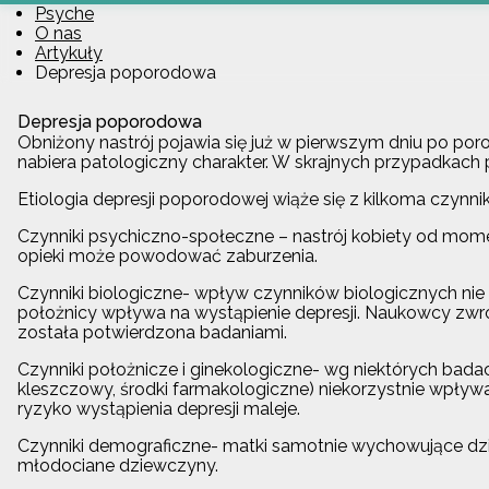
Psyche
O nas
Artykuły
Depresja poporodowa
Depresja poporodowa
Obniżony nastrój pojawia się już w pierwszym dniu po poro
nabiera patologiczny charakter. W skrajnych przypadkach
Etiologia depresji poporodowej wiąże się z kilkoma czynni
Czynniki psychiczno-społeczne – nastrój kobiety od moment
opieki może powodować zaburzenia.
Czynniki biologiczne- wpływ czynników biologicznych nie 
położnicy wpływa na wystąpienie depresji. Naukowcy zwróc
została potwierdzona badaniami.
Czynniki położnicze i ginekologiczne- wg niektórych badac
kleszczowy, środki farmakologiczne) niekorzystnie wpływ
ryzyko wystąpienia depresji maleje.
Czynniki demograficzne- matki samotnie wychowujące dzie
młodociane dziewczyny.