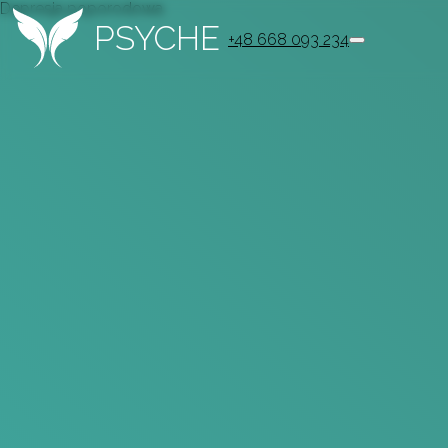
Depresja poporodowa
PSYCHE
+48 668 093 234