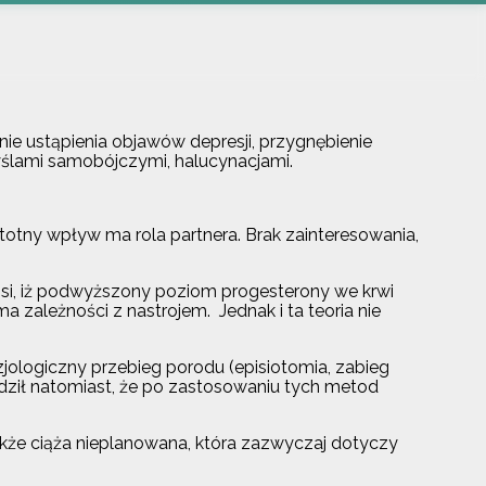
nie ustąpienia objawów depresji, przygnębienie
yślami samobójczymi, halucynacjami.
stotny wpływ ma rola partnera. Brak zainteresowania,
łosi, iż podwyższony poziom progesterony we krwi
zależności z nastrojem. Jednak i ta teoria nie
izjologiczny przebieg porodu (episiotomia, zabieg
dził natomiast, że po zastosowaniu tych metod
kże ciąża nieplanowana, która zazwyczaj dotyczy