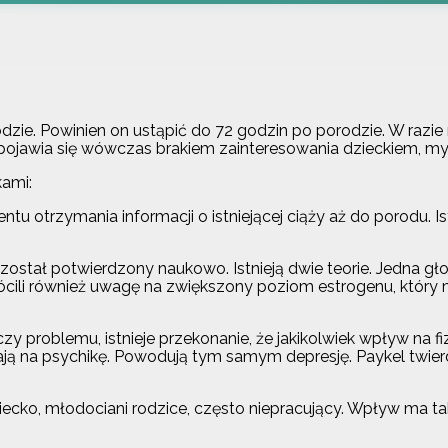
dzie. Powinien on ustąpić do 72 godzin po porodzie. W razie 
 pojawia się wówczas brakiem zainteresowania dzieckiem, m
kami:
u otrzymania informacji o istniejącej ciąży aż do porodu. I
został potwierdzony naukowo. Istnieją dwie teorie. Jedna g
ili również uwagę na zwiększony poziom estrogenu, który ma 
zy problemu, istnieje przekonanie, że jakikolwiek wpływ na f
ają na psychikę. Powodują tym samym depresję. Paykel twier
cko, młodociani rodzice, często niepracujący. Wpływ ma ta