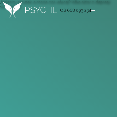
Jesienny smutek, a może coś więcej? Kilka słów o depresji
sezonowej
PSYCHE
+48 668 093 234