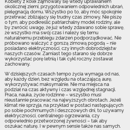
Kobiety z kolei zajmowały się wtedy uprawianiem
okolicznej ziemi, przygotowaniem odpowiednich ubrań,
pielęgnacją domu. Wszystko po to, aby móc spokojnie
przetrwać zbliżający się trudny czas zimowy. Nie piszę
o tym, aby podkreślić patriarchalny model rodziny, ale
by zwrócić uwagę, że już wtedy zdawano sobie sprawę,
że wszystko ma swój czas i należy się temu
naturalnemu przebiegu zdarzeń podporządkować. Nie
próbowano walczyć z gorszą zimową pogodą – nie
posiadano elektryczności, czy innych dobrodziejstw
naszych czasów. Zamiast tego starano się dobrze
wykorzystać porę letnią i tak cykl roczny zostawał
zachowany.
W dzisiejszych czasach tempo życia wymaga od nas,
aby każdy dzień, bez względu na otaczającą aurę,
wykorzystywać maksymalnie. Nie ma miejsca na
podział na czas aktywny i czas względnej stagnacji.
Praca, nauka, życie rodzinne – wszystko musi
nieustannie pracować na najwyższych obrotach. Jeżeli
klimat nie sprzyja, na przykład w postaci następujących
po sobie pochmurnych i deszczowych dni, to używamy
elektryczności, centralnego ogrzewania, czy
odpowiednio przetworzonej żywności – tak aby
oszukać naturę. I w pewnym sensie także nas samych.