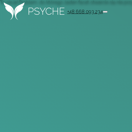
To nie ja! Problem, do którego żaden facet otwarcie się nie pr
PSYCHE
+48 668 093 234