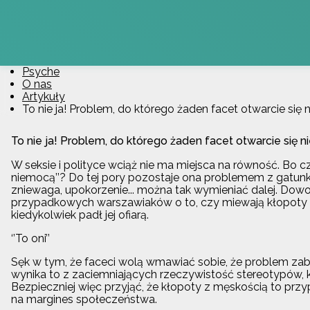
Psyche
O nas
Artykuły
To nie ja! Problem, do którego żaden facet otwarcie się 
To nie ja! Problem, do którego żaden facet otwarcie się n
W seksie i polityce wciąż nie ma miejsca na równość. Bo 
niemocą’’? Do tej pory pozostaje ona problemem z gatunku
zniewaga, upokorzenie... można tak wymieniać dalej. Dow
przypadkowych warszawiaków o to, czy miewają kłopoty w
kiedykolwiek padł jej ofiarą.
‘’To oni’’
Sęk w tym, że faceci wolą wmawiać sobie, że problem zaburze
wynika to z zaciemniających rzeczywistość stereotypów,
Bezpieczniej więc przyjąć, że kłopoty z męskością to przyp
na margines społeczeństwa.