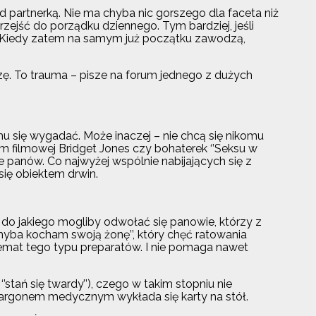
partnerką. Nie ma chyba nic gorszego dla faceta niż
rzejść do porządku dziennego. Tym bardziej, jeśli
. Kiedy zatem na samym już początku zawodzą,
zę. To trauma – pisze na forum jednego z dużych
u się wygadać. Może inaczej – nie chcą się nikomu
em filmowej Bridget Jones czy bohaterek ‘’Seksu w
ie panów. Co najwyżej wspólnie nabijających się z
się obiektem drwin.
 do jakiego mogliby odwołać się panowie, którzy z
hyba kocham swoją żonę’’, który chęć ratowania
temat tego typu preparatów. I nie pomaga nawet
’stań się twardy’’), czego w takim stopniu nie
argonem medycznym wykłada się karty na stół.