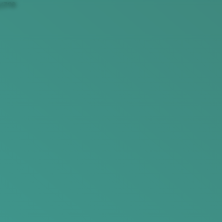
zyzna