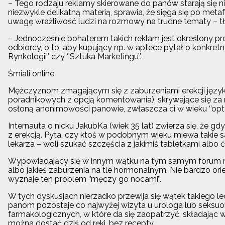
– Tego rodzaju reklamy skierowane do panów starają się n
niezwykle delikatną materią, sprawia, że sięga się po met
uwagę wrażliwość ludzi na rozmowy na trudne tematy – tłum
– Jednocześnie bohaterem takich reklam jest określony pr
odbiorcy, o to, aby kupujący np. w aptece pytał o konkretn
Rynkologii’’ czy ‘’Sztuka Marketingu’’.
Śmiali online
Mężczyznom zmagającym się z zaburzeniami erekcji język do
poradnikowych z opcją komentowania), skrywające się za m
osłoną anonimowości panowie, zwłaszcza ci w wieku ‘’optym
Internauta o nicku JakubKa (wiek 35 lat) zwierza się, że gd
z erekcją. Pyta, czy ktoś w podobnym wieku miewa takie s
lekarza – woli szukać szczęścia z jakimiś tabletkami albo 
Wypowiadający się w innym wątku na tym samym forum mę
albo jakieś zaburzenia na tle hormonalnym. Nie bardzo ori
wyznaje ten problem ‘’męczy go nocami’’.
W tych dyskusjach nierzadko przewija się wątek takiego lec
panom pozostaje co najwyżej wizyta u urologa lub seksuol
farmakologicznych, w które da się zaopatrzyć, składając wiz
można dostać dziś od ręki, bez recepty.