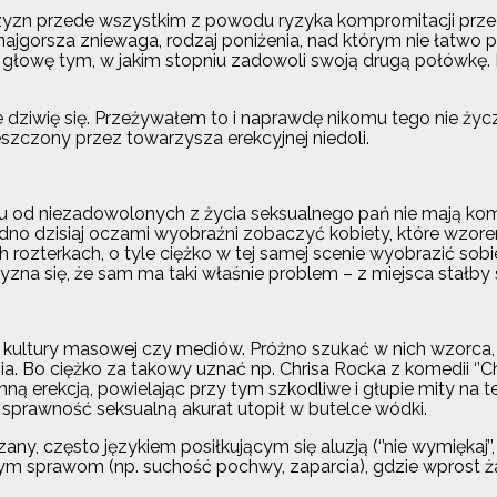
yzn przede wszystkim z powodu ryzyka kompromitacji przed 
najgorsza zniewaga, rodzaj poniżenia, nad którym nie łatwo p
 głowę tym, w jakim stopniu zadowoli swoją drugą połówkę
e dziwię się. Przeżywałem to i naprawdę nikomu tego nie życ
szczony przez towarzysza erekcyjnej niedoli.
iu od niezadowolonych z życia seksualnego pań nie mają kom
trudno dzisiaj oczami wyobraźni zobaczyć kobiety, które wzor
h rozterkach, o tyle ciężko w tej samej scenie wyobrazić sob
zyzna się, że sam ma taki właśnie problem – z miejsca stałby 
 z kultury masowej czy mediów. Próżno szukać w nich wzorca,
. Bo ciężko za takowy uznać np. Chrisa Rocka z komedii ‘’C
ną erekcją, powielając przy tym szkodliwe i głupie mity na 
ą sprawność seksualną akurat utopił w butelce wódki.
, często językiem posiłkującym się aluzją (‘’nie wymiękaj’’, ‘
 sprawom (np. suchość pochwy, zaparcia), gdzie wprost ż