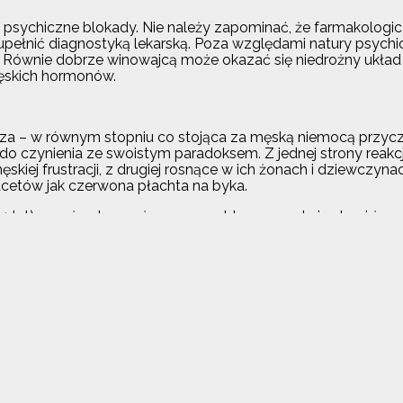
ją psychiczne blokady. Nie należy zapominać, że farmakolog
pełnić diagnostyką lekarską. Poza względami natury psychic
ównie dobrze winowajcą może okazać się niedrożny układ krw
męskich hormonów.
a – w równym stopniu co stojąca za męską niemocą przyczy
o czynienia ze swoistym paradoksem. Z jednej strony reakc
m męskiej frustracji, z drugiej rosnące w ich żonach i dziewczy
facetów jak czerwona płachta na byka.
) wyraża obawę, że przez problemy z erekcją straci żonę. D
ka, że być może winę ponosi stres, którego miał ostatnio pod 
ś 23-letni anonimowy użytkownik, który na forum wypowiada 
o było ok, teraz ma u boku fantastyczną - jak stwierdza - dz
Nie ma bladego pojęcia, co się z nim dzieje.
tym, że panie zaczynają na własną rękę szukać jakiegoś roz
, których inicjatorami są partnerki mężczyzn niepotrafiącyc
ię na kobietach, które zmuszone są zabrać głos w imieniu 
iego męża. Pewnego dnia dotknął go ten problem i od tamtej 