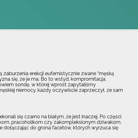
ą zaburzenia erekcji eufemistycznie zwane ‘’męską
na się, że je ma. Bo to wstyd, kompromitacja,
owiem sondę, w której wprost zapytaliśmy
ęskiej niemocy, każdy oczywiście zaprzeczył, że sam
konali się czarno na białym, że jest inaczej. Po części
iadkom, pracoholikom czy zakompleksionym dziwakom.
nie dołączając do grona facetów, których wyrzuca się