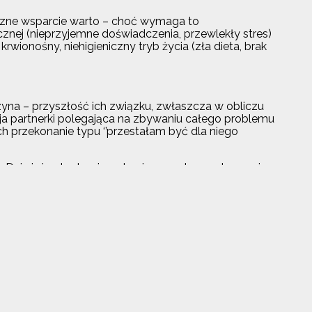
iczne wsparcie warto – choć wymaga to
znej (nieprzyjemne doświadczenia, przewlekły stres)
ionośny, niehigieniczny tryb życia (zła dieta, brak
na – przyszłość ich związku, zwłaszcza w obliczu
ja partnerki polegająca na zbywaniu całego problemu
nach przekonanie typu ‘’przestałam być dla niego
ziwi się, skąd u niego ta niemoc, skoro zdrowo się
dostatkiem w swojej pracy.
się jako gość (bez zarejestrowanego konta). Swój
iewczynę i gdy po 4 miesiącach znajomości doszło
wiązania męskiej przypadłości. Na forach
h od pewnego czasu stanąć na wysokości zadania.
swoich uciekających przed problemem partnerów.
pory nie zniknął. Mimo to jej mąż przekonuje, że nic