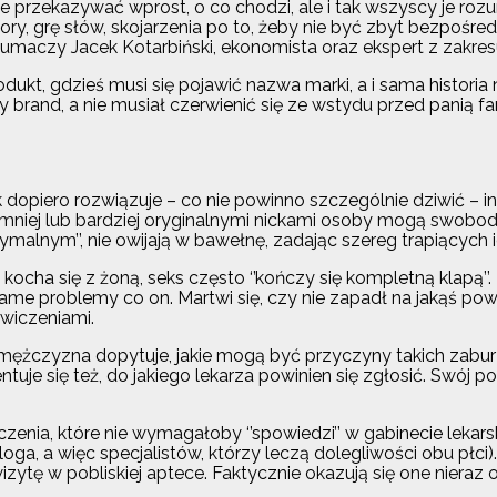
ie przekazywać wprost, o co chodzi, ale i tak wszyscy je ro
afory, grę słów, skojarzenia po to, żeby nie być zbyt bezpoś
aczy Jacek Kotarbiński, ekonomista oraz ekspert z zakresu m
odukt, gdzieś musi się pojawić nazwa marki, a i sama histor
y brand, a nie musiał czerwienić się ze wstydu przed panią fa
piero rozwiązuje – co nie powinno szczególnie dziwić – inte
niej lub bardziej oryginalnymi nickami osoby mogą swobodni
alnym’’, nie owijają w bawełnę, zadając szereg trapiących i
y kocha się z żoną, seks często ‘’kończy się kompletną klapą’’
ame problemy co on. Martwi się, czy nie zapadł na jakąś pow
ćwiczeniami.
żczyzna dopytuje, jakie mogą być przyczyny takich zabur
entuje się też, do jakiego lekarza powinien się zgłosić. Swó
zenia, które nie wymagałoby ‘’spowiedzi’’ w gabinecie lekars
oga, a więc specjalistów, którzy leczą dolegliwości obu pł
ytę w pobliskiej aptece. Faktycznie okazują się one nieraz os