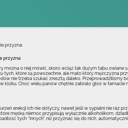
nie przyzna
ie przyzna
czy można o niej mówić, skoro wciąż tak dużym tabu owiane s
 tych, które są powszechne, ale mało który mężczyzna przyz
odów nie trzeba szukać zresztą daleko. Przeprowadziliśmy b
 łóżku. Choć wielu panów chętnie zabrało głos w temacie m
ń erekcji ich nie dotyczy, nawet jeśli w sypialni nie raz prze
 które męską niemoc przypisują wyłącznie alkoholikom, dz
adłość tych ‘’innych’’, niż przyznać się do nich, automatycz