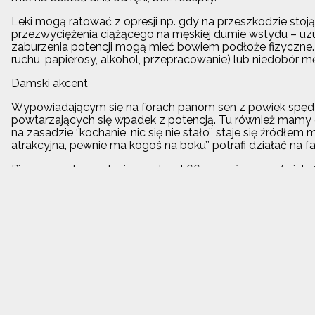
Leki mogą ratować z opresji np. gdy na przeszkodzie sto
przezwyciężenia ciążącego na męskiej dumie wstydu – uzu
zaburzenia potencji mogą mieć bowiem podłoże fizyczne. R
ruchu, papierosy, alkohol, przepracowanie) lub niedobór 
Damski akcent
Wypowiadającym się na forach panom sen z powiek spędz
powtarzających się wpadek z potencją. Tu również mamy d
na zasadzie ‘’kochanie, nic się nie stało’’ staje się źródłe
atrakcyjna, pewnie ma kogoś na boku’’ potrafi działać na 
Piszący pod pseudonimem Jozek6699 mężczyzna (wiek 41 lat
odżywia, uprawia sport, biega, nie pali ani nie pije. Docie
Rozpadu związku z nowo poznaną partnerką obawia się za
pierwszy raz przeżył z 10-lat starszą partnerką i wszystk
między nimi do zbliżenia, nie stanął na wysokości zadania. 
Często niemożność znalezienia wspólnego języka skutkuje 
internetowych łatwo natknąć się na dyskusje o impotencji
Pokazuje to, jak dużym rykoszetem męska niemoc odbija s
Niejaka Marzenka prosi o poradę w sprawie swojego 35-letn