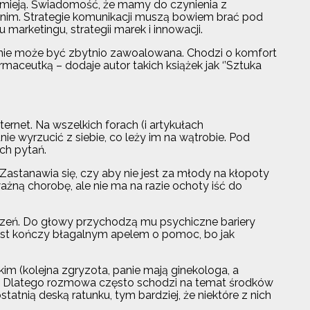
zumieją. Świadomość, że mamy do czynienia z
rednim. Strategie komunikacji muszą bowiem brać pod
arketingu, strategii marek i innowacji.
ia nie może być zbytnio zawoalowana. Chodzi o komfort
rmaceutką – dodaje autor takich książek jak ‘’Sztuka
rnet. Na wszelkich forach (i artykułach
e wyrzucić z siebie, co leży im na wątrobie. Pod
ch pytań.
. Zastanawia się, czy aby nie jest za młody na kłopoty
ażną chorobę, ale nie ma na razie ochoty iść do
zeń. Do głowy przychodzą mu psychiczne bariery
j post kończy błagalnym apelem o pomoc, bo jak
kim (kolejna zgryzota, panie mają ginekologa, a
ci). Dlatego rozmowa często schodzi na temat środków
tatnią deską ratunku, tym bardziej, że niektóre z nich