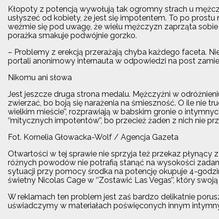
Kłopoty z potencją wywołują tak ogromny strach u mężcz
usłyszeć od kobiety, że jest się impotentem. To po prostu 
weźmie się pod uwagę, że wielu mężczyzn zaprząta sobie
porażka smakuje podwójnie gorzko.
– Problemy z erekcją przerażają chyba każdego faceta. Ni
portali anonimowy internauta w odpowiedzi na post zamie
Nikomu ani słowa
Jest jeszcze druga strona medalu. Mężczyźni w odróżnien
zwierzać, bo boją się narażenia na śmieszność. O ile nie 
wielkim mieście’’, rozprawiają w babskim gronie o intymnyc
‘’mitycznych impotentów’’, bo przecież żaden z nich nie pr
Fot. Kornelia Głowacka-Wolf / Agencja Gazeta
Otwartości w tej sprawie nie sprzyja też przekaz płynący
różnych powodów nie potrafią stanąć na wysokości zadania
sytuacji przy pomocy środka na potencję okupuje 4-godzin
świetny Nicolas Cage w ‘’Zostawić Las Vegas’’, który swoj
W reklamach ten problem jest zaś bardzo delikatnie poruszany
uświadczymy w materiałach poświęconych innym intymnym