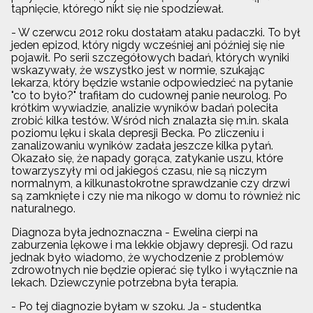
tąpnięcie, którego nikt się nie spodziewał.
- W czerwcu 2012 roku dostałam ataku padaczki. To był
jeden epizod, który nigdy wcześniej ani później się nie
pojawił. Po serii szczegółowych badań, których wyniki
wskazywały, że wszystko jest w normie, szukając
lekarza, który będzie wstanie odpowiedzieć na pytanie
"co to było?" trafiłam do cudownej panie neurolog. Po
krótkim wywiadzie, analizie wyników badań poleciła
zrobić kilka testów. Wśród nich znalazła się m.in. skala
poziomu lęku i skala depresji Becka. Po zliczeniu i
zanalizowaniu wyników zadała jeszcze kilka pytań.
Okazało się, że napady gorąca, zatykanie uszu, które
towarzyszyły mi od jakiegoś czasu, nie są niczym
normalnym, a kilkunastokrotne sprawdzanie czy drzwi
są zamknięte i czy nie ma nikogo w domu to również nic
naturalnego.
Diagnoza była jednoznaczna - Ewelina cierpi na
zaburzenia lękowe i ma lekkie objawy depresji. Od razu
jednak było wiadomo, że wychodzenie z problemów
zdrowotnych nie będzie opierać się tylko i wyłącznie na
lekach. Dziewczynie potrzebna była terapia.
- Po tej diagnozie byłam w szoku. Ja - studentka