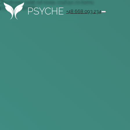
Zbudować świat od nowa, czyli po co komu
psychoterapeuta
PSYCHE
+48 668 093 234