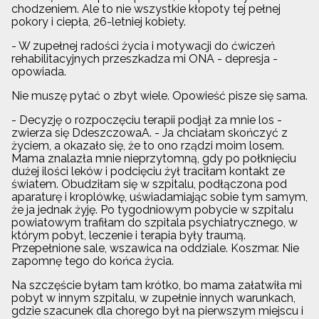
chodzeniem. Ale to nie wszystkie kłopoty tej pełnej
pokory i ciepła, 26-letniej kobiety.
- W zupełnej radości życia i motywacji do ćwiczeń
rehabilitacyjnych przeszkadza mi ONA - depresja -
opowiada.
Nie muszę pytać o zbyt wiele. Opowieść pisze się sama.
- Decyzję o rozpoczęciu terapii podjął za mnie los -
zwierza się DdeszczowaA. - Ja chciałam skończyć z
życiem, a okazało się, że to ono rządzi moim losem.
Mama znalazła mnie nieprzytomną, gdy po połknięciu
dużej ilości leków i podcięciu żył traciłam kontakt ze
światem. Obudziłam się w szpitalu, podłączona pod
aparaturę i kroplówkę, uświadamiając sobie tym samym,
że ja jednak żyję. Po tygodniowym pobycie w szpitalu
powiatowym trafiłam do szpitala psychiatrycznego, w
którym pobyt, leczenie i terapia były traumą.
Przepełnione sale, wszawica na oddziale. Koszmar. Nie
zapomnę tego do końca życia.
Na szczęście byłam tam krótko, bo mama załatwiła mi
pobyt w innym szpitalu, w zupełnie innych warunkach,
gdzie szacunek dla chorego był na pierwszym miejscu i