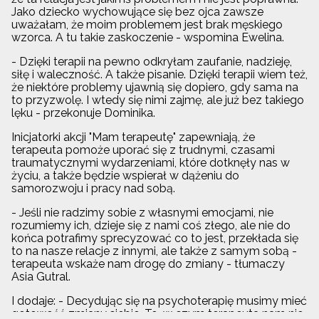
Jako dziecko wychowujące się bez ojca zawsze
uważałam, że moim problemem jest brak męskiego
wzorca. A tu takie zaskoczenie - wspomina Ewelina.
- Dzięki terapii na pewno odkryłam zaufanie, nadzieję,
siłę i waleczność. A także pisanie. Dzięki terapii wiem też,
że niektóre problemy ujawnią się dopiero, gdy sama na
to przyzwolę. I wtedy się nimi zajmę, ale już bez takiego
lęku - przekonuje Dominika.
Inicjatorki akcji "Mam terapeutę" zapewniają, że
terapeuta pomoże uporać się z trudnymi, czasami
traumatycznymi wydarzeniami, które dotknęły nas w
życiu, a także będzie wspierał w dążeniu do
samorozwoju i pracy nad sobą.
- Jeśli nie radzimy sobie z własnymi emocjami, nie
rozumiemy ich, dzieje się z nami coś złego, ale nie do
końca potrafimy sprecyzować co to jest, przekłada się
to na nasze relacje z innymi, ale także z samym sobą -
terapeuta wskaże nam drogę do zmiany - tłumaczy
Asia Gutral.
I dodaje: - Decydując się na psychoterapię musimy mieć
gotowość zmiany siebie. To, w czym terapeuta nam nie