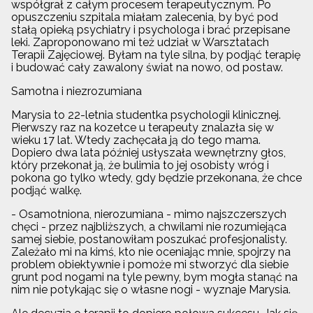
współgrał z całym procesem terapeutycznym. Po
opuszczeniu szpitala miałam zalecenia, by być pod
stałą opieką psychiatry i psychologa i brać przepisane
leki. Zaproponowano mi też udział w Warsztatach
Terapii Zajęciowej. Byłam na tyle silna, by podjąć terapię
i budować cały zawalony świat na nowo, od postaw.
Samotna i niezrozumiana
Marysia to 22-letnia studentka psychologii klinicznej.
Pierwszy raz na kozetce u terapeuty znalazła się w
wieku 17 lat. Wtedy zachęcała ją do tego mama.
Dopiero dwa lata później usłyszała wewnętrzny głos,
który przekonał ją, że bulimia to jej osobisty wróg i
pokona go tylko wtedy, gdy będzie przekonana, że chce
podjąć walkę.
- Osamotniona, nierozumiana - mimo najszczerszych
chęci - przez najbliższych, a chwilami nie rozumiejąca
samej siebie, postanowiłam poszukać profesjonalisty.
Zależało mi na kimś, kto nie oceniając mnie, spojrzy na
problem obiektywnie i pomoże mi stworzyć dla siebie
grunt pod nogami na tyle pewny, bym mogła stanąć na
nim nie potykając się o własne nogi - wyznaje Marysia.