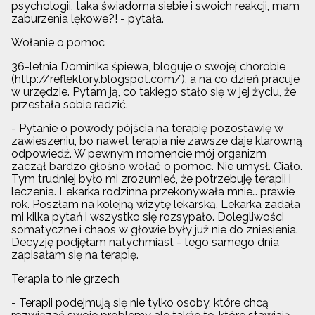
psychologii, taka świadoma siebie i swoich reakcji, mam
zaburzenia lękowe?! - pytała.
Wołanie o pomoc
36-letnia Dominika śpiewa, bloguje o swojej chorobie
(http://reflektory.blogspot.com/), a na co dzień pracuje
w urzędzie. Pytam ją, co takiego stało się w jej życiu, że
przestała sobie radzić.
- Pytanie o powody pójścia na terapię pozostawię w
zawieszeniu, bo nawet terapia nie zawsze daje klarowną
odpowiedź. W pewnym momencie mój organizm
zaczął bardzo głośno wołać o pomoc. Nie umysł. Ciało.
Tym trudniej było mi zrozumieć, że potrzebuję terapii i
leczenia. Lekarka rodzinna przekonywała mnie… prawie
rok. Poszłam na kolejną wizytę lekarską. Lekarka zadała
mi kilka pytań i wszystko się rozsypało. Dolegliwości
somatyczne i chaos w głowie były już nie do zniesienia.
Decyzję podjęłam natychmiast - tego samego dnia
zapisałam się na terapię.
Terapia to nie grzech
- Terapii podejmują się nie tylko osoby, które chcą