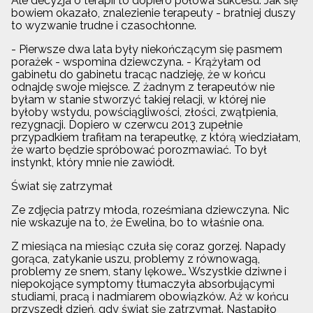
Ale decyzja o terapii to dopiero połowa sukcesu. Jak się
bowiem okazało, znalezienie terapeuty - bratniej duszy
to wyzwanie trudne i czasochłonne.
- Pierwsze dwa lata były niekończącym się pasmem
porażek - wspomina dziewczyna. - Krążyłam od
gabinetu do gabinetu tracąc nadzieję, że w końcu
odnajdę swoje miejsce. Z żadnym z terapeutów nie
byłam w stanie stworzyć takiej relacji, w której nie
byłoby wstydu, powściągliwości, złości, zwątpienia,
rezygnacji. Dopiero w czerwcu 2013 zupełnie
przypadkiem trafiłam na terapeutkę, z którą wiedziałam,
że warto będzie spróbować porozmawiać. To był
instynkt, który mnie nie zawiódł.
Świat się zatrzymał
Ze zdjęcia patrzy młoda, roześmiana dziewczyna. Nic
nie wskazuje na to, że Ewelina, bo to właśnie ona.
Z miesiąca na miesiąc czuła się coraz gorzej. Napady
gorąca, zatykanie uszu, problemy z równowagą,
problemy ze snem, stany lękowe… Wszystkie dziwne i
niepokojące symptomy tłumaczyła absorbującymi
studiami, pracą i nadmiarem obowiązków. Aż w końcu
przyszedł dzień, gdy świat się zatrzymał. Nastąpiło