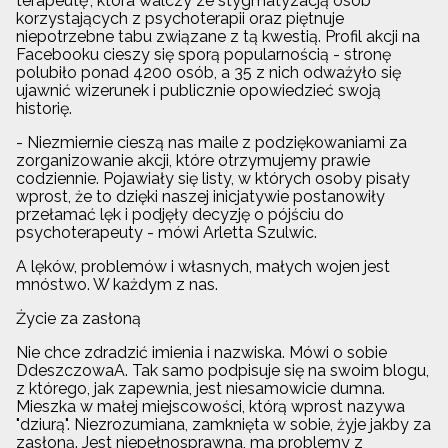
terapeutę", która walczy ze stygmatyzacją osób
korzystających z psychoterapii oraz piętnuje
niepotrzebne tabu związane z tą kwestią. Profil akcji na
Facebooku cieszy się sporą popularnością - stronę
polubiło ponad 4200 osób, a 35 z nich odważyło się
ujawnić wizerunek i publicznie opowiedzieć swoją
historię.
- Niezmiernie cieszą nas maile z podziękowaniami za
zorganizowanie akcji, które otrzymujemy prawie
codziennie. Pojawiały się listy, w których osoby pisały
wprost, że to dzięki naszej inicjatywie postanowiły
przełamać lęk i podjęły decyzję o pójściu do
psychoterapeuty - mówi Arletta Szulwic.
A lęków, problemów i własnych, małych wojen jest
mnóstwo. W każdym z nas.
Życie za zasłoną
Nie chce zdradzić imienia i nazwiska. Mówi o sobie
DdeszczowaA. Tak samo podpisuje się na swoim blogu,
z którego, jak zapewnia, jest niesamowicie dumna.
Mieszka w małej miejscowości, którą wprost nazywa
"dziurą". Niezrozumiana, zamknięta w sobie, żyje jakby za
zasłoną. Jest niepełnosprawna, ma problemy z