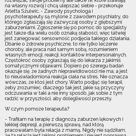
rozwiązać swoje problemy ale także te, które stawiają
na własny rozwój i chcą ulepszać siebie - przekonuje
Arletta Szulwic. - Zawody psychologa i
psychoterapeuty są mylone z zawodem psychiatry, do
którego zgłaszają się zazwyczaj osoby z głębszymi
zaburzeniami. Zgłoszenie się po pomoc do specjalisty
jest także dla wielu osób oznaką słabości, więc łatwiej
jest zanegować sensowność podjęcia takiego działania.
Dbanie o zdrowie psychiczne, to nie tylko leczenie
choroby, ale praca nad samym sobą, rozumieniem
własnych emocji, reakcji, kontaktów interpersonalnych.
Częstokroć osoby zgłaszają się do lekarza z jakimiś
somatycznymi objawami. Dopiero po szeregu badań
okazuje się, że żadnych nieprawidłowości nie ma, a jest
to nieuświadomiona reakcja ciała na stres. Nie oznacza
wówczas, że ktoś jest chory. Warto podjąć się terapii,
żeby zrozumieć, dlaczego tak jest, jakie są przyczyny
odczuwania w taki a nie inny sposób, jak sobie z tym
radzić w przyszłości, aby dolegliwości przeszły.
W czym pomoże terapeuta?
- Trafiłam na terapię z diagnozą zaburzeń lękowych i
lekkiej depresji, a pierwszą sprawą, nad którą
pracowałam była relacja z mamą. Nigdy nie sądziłam,
że ta relacja jest jakimś problemem i nie jest poprawna.