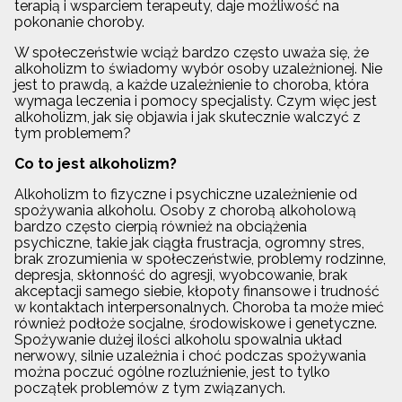
terapią i wsparciem terapeuty, daje możliwość na
pokonanie choroby.
W społeczeństwie wciąż bardzo często uważa się, że
alkoholizm to świadomy wybór osoby uzależnionej. Nie
jest to prawdą, a każde uzależnienie to choroba, która
wymaga leczenia i pomocy specjalisty. Czym więc jest
alkoholizm, jak się objawia i jak skutecznie walczyć z
tym problemem?
Co to jest alkoholizm?
Alkoholizm to fizyczne i psychiczne uzależnienie od
spożywania alkoholu. Osoby z chorobą alkoholową
bardzo często cierpią również na obciążenia
psychiczne, takie jak ciągła frustracja, ogromny stres,
brak zrozumienia w społeczeństwie, problemy rodzinne,
depresja, skłonność do agresji, wyobcowanie, brak
akceptacji samego siebie, kłopoty finansowe i trudność
w kontaktach interpersonalnych. Choroba ta może mieć
również podłoże socjalne, środowiskowe i genetyczne.
Spożywanie dużej ilości alkoholu spowalnia układ
nerwowy, silnie uzależnia i choć podczas spożywania
można poczuć ogólne rozluźnienie, jest to tylko
początek problemów z tym związanych.