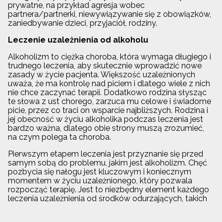
prywatne, na przykład agresja wobec
partnera/partnerki, niewywiązywanie się z obowiązków,
zaniedbywanie dzieci, przyjaciół, rodziny.
Leczenie uzależnienia od alkoholu
Alkoholizm to ciężka choroba, która wymaga długiego i
trudnego leczenia, aby skutecznie wprowadzić nowe
zasady w życie pacjenta. Większość uzależnionych
uważa, że ma kontrolę nad piciem i dlatego wiele z nich
nie chce zaczynać terapii. Dodatkowo rodzina słysząc
te słowa z ust chorego, zarzuca mu celowe i świadome
picie, przez co traci on wsparcie najbliższych. Rodzina i
jej obecność w życiu alkoholika podczas leczenia jest
bardzo ważna, dlatego obie strony muszą zrozumieć,
na czym polega ta choroba.
Pierwszym etapem leczenia jest przyznanie się przed
samym sobą do problemu, jakim jest alkoholizm. Chęć
pozbycia się nałogu jest kluczowym i koniecznym
momentem w życiu uzależnionego, który pozwala
rozpocząć terapię. Jest to niezbędny element każdego
leczenia uzależnienia od środków odurzających, takich
jak terapia uzależnień od narkotyków, lekarstw i
alkoholu.