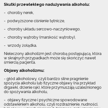
Skutki przewlekłego nadużywania alkoholu:
- choroby nerek,
- podwyższone ciśnienie tętnicze,
- choroby układu sercowo-naczyniowego,
- choroby wątroby (marskość wątroby),
- wrzody żołądka.
Nieleczony alkoholizm jest chorobą postępującą, która
w skrajnych przypadkach może się skończyć nawet
śmiercią pacjenta.
Objawy alkoholizmu:
- głód alkoholowy, czyli bardzo silne pragnienie
spożycia alkoholu lub fizyczne objawy (na przykład
drgawki, drżenie rąk), które przymuszają uzależnionego
do spożywania alkoholu,
- objawy fizyczne i psychiczne spowodowane
odstawieniem alkoholu, czyli rozdrażnienie, nudności,