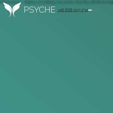
Alkoholizm- objawy, przebieg i leczenie choroby alkoholowej
PSYCHE
+48 668 093 234