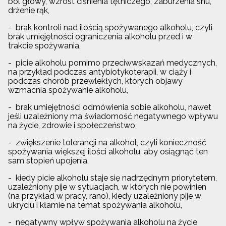
ból głowy, wzrost ciśnienia tętniczego, zaburzenia snu,
drżenie rąk,
- brak kontroli nad ilością spożywanego alkoholu, czyli
brak umiejętności ograniczenia alkoholu przed i w
trakcie spożywania,
- picie alkoholu pomimo przeciwwskazań medycznych,
na przykład podczas antybiotykoterapii, w ciąży i
podczas chorób przewlekłych, których objawy
wzmacnia spożywanie alkoholu,
- brak umiejętności odmówienia sobie alkoholu, nawet
jeśli uzależniony ma świadomość negatywnego wpływu
na życie, zdrowie i społeczeństwo,
- zwiększenie tolerancji na alkohol, czyli konieczność
spożywania większej ilości alkoholu, aby osiągnąć ten
sam stopień upojenia,
- kiedy picie alkoholu staje się nadrzędnym priorytetem,
uzależniony pije w sytuacjach, w których nie powinien
(na przykład w pracy, rano), kiedy uzależniony pije w
ukryciu i kłamie na temat spożywania alkoholu,
- negatywny wpływ spożywania alkoholu na życie