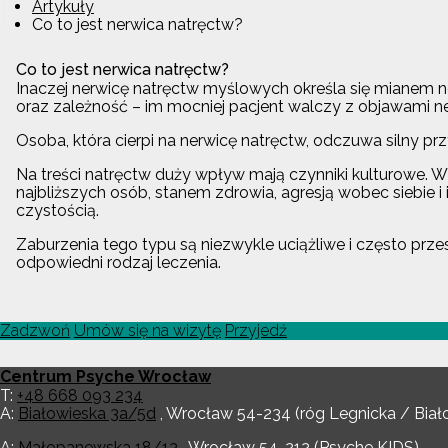
Artykuły
Co to jest nerwica natręctw?
Co to jest nerwica natręctw?
Inaczej nerwicę natręctw myślowych określa się mianem n
oraz zależność – im mocniej pacjent walczy z objawami nerw
Osoba, która cierpi na nerwicę natręctw, odczuwa silny pr
Na treści natręctw duży wpływ mają czynniki kulturowe. Wś
najbliższych osób, stanem zdrowia, agresją wobec siebie i 
czystością.
Zaburzenia tego typu są niezwykle uciążliwe i często prz
odpowiedni rodzaj leczenia.
Zadzwoń
Umów się na wizytę
Przyjedź
Centrum Psyche Wrocław
T:
+48 668 093 234
A:
Białowieska 3a/5d
,
Wrocław
54-234
(róg Legnicka / Biał
A:
Małopanewska 18/13
,
Wrocław
54-212
(Psyche KIDS)