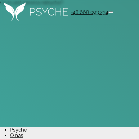
Co to jest nerwica natręctw?
PSYCHE
+48 668 093 234
Psyche
O nas