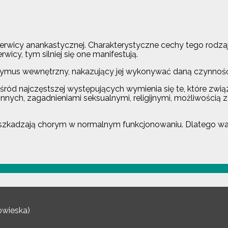
erwicy anankastycznej. Charakterystyczne cechy tego rodzaju
icy, tym silniej się one manifestują.
zymus wewnętrzny, nakazujący jej wykonywać daną czynność. J
ród najczęstszej występujących wymienia się te, które związa
innych, zagadnieniami seksualnymi, religijnymi, możliwością z
eszkadzają chorym w normalnym funkcjonowaniu. Dlatego wart
owieska)