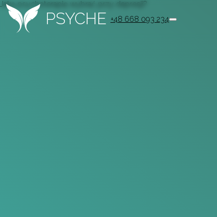
Jaką psychoterapię wybrać przy depresji?
PSYCHE
+48 668 093 234