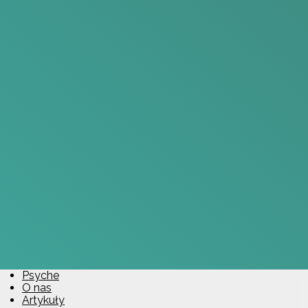
Psyche
O nas
Artykuły