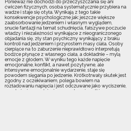
Ponieważ nie dochodzi do przeczyszczania się ani
ćwiczeń fizycznych, osoba systematycznie przybiera na
wadze i staje się otyła. Wynikają z tego takie
konsekwencje psychologiczne jak: jeszcze większe
zaabsorbowanie jedzeniem i własnym wyglądem,
snucie fantazji na temat schudnięcia, fałszywe poczucie
władzy i niezależności wynikające z nieograniczonego
objadania się, zły stan psychiczny wynikający z braku
kontroli nad jedzeniem i przyrostem masy ciała. Osoby
cierpiące na to zaburzenie nieprawidłowo interpretują
bodźce płynące z własnego ciała, a dokładnie – mylą
emocje z głodem. W wyniku tego każde napięcie
emocjonalne, konflikt, a nawet pozytywne, ale
intensywne emocjonalnie wydarzenie, staje się
powodem sięgania po jedzenie. Krótkotrwały skutek jest
zgodny z oczekiwaniem, polega bowiem na
rozładowaniu napięcia i jest odczuwane jako wyciszenie,
uspokojenie, zapełnienie wewnętrznej pustki.
Pojawiające się jednak wkrótce poczucie winy powoduje
ponowne narastanie napięcia. Można metaforycznie
powiedzieć, że odczuwany w tym przypadku głód jest
głodem emocjonalnym, nie pokarmowym. Najbardziej
narażone na kompulsywne objadanie się są osoby: z
niską samoświadomością, małą umiejętnością radzenia
sobie ze stresem, wychowane w rodzinach, gdzie