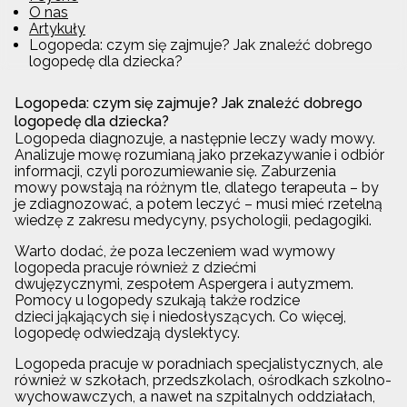
O nas
Artykuły
Logopeda: czym się zajmuje? Jak znaleźć dobrego
logopedę dla dziecka?
Logopeda: czym się zajmuje? Jak znaleźć dobrego
logopedę dla dziecka?
Logopeda diagnozuje, a następnie leczy wady mowy.
Analizuje mowę rozumianą jako przekazywanie i odbiór
informacji, czyli porozumiewanie się. Zaburzenia
mowy powstają na różnym tle, dlatego terapeuta – by
je zdiagnozować, a potem leczyć – musi mieć rzetelną
wiedzę z zakresu medycyny, psychologii, pedagogiki.
Warto dodać, że poza leczeniem wad wymowy
logopeda pracuje również z dziećmi
dwujęzycznymi, zespołem Aspergera i autyzmem.
Pomocy u logopedy szukają także rodzice
dzieci jąkających się i niedosłyszących. Co więcej,
logopedę odwiedzają dyslektycy.
Logopeda pracuje w poradniach specjalistycznych, ale
również w szkołach, przedszkolach, ośrodkach szkolno-
wychowawczych, a nawet na szpitalnych oddziałach,