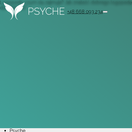
Logopeda: czym się zajmuje? Jak znaleźć dobrego logopedę
dla dziecka?
PSYCHE
+48 668 093 234
Psyche